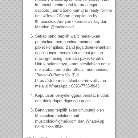
ke social media band kamu dengan
caption: [nama band kamu] is ready for the
first #RevoltORama compilation by
#musicoloid Are you? kemudian Tag dan
Mention @musicoloid
Setiap band terpilih wajib melakukan
pembelian merchandise minimal satu
paket kompilasi. Band juga diperkenankan
apabila ingin mengkostumisasi jumlah
masing-masing item dari paket terpilih.
Untuk selanjutnya, kami persilahkan untuk
melakukan pre-order official merchandise
“Revolt-O-Rama Vol.3” di
https://store.musicoloid.com/revolt atau
melalui WhatsApp : 0896-7755-8945
Keputusan penyelenggara bersifat mutlak
dan tidak dapat diganggu-gugat.
Band yang terpilih akan dihubungi oleh
Musicoloid melalui email :
musicoloid@gmail.com
dan WhatsApp :
0896-7755-8945