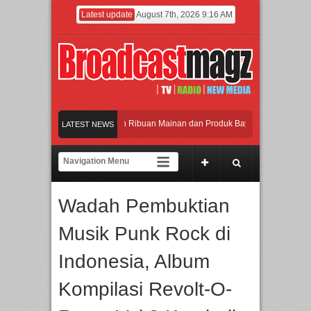
Latest update
August 7th, 2026 9:16 AM
eramaikan Jakarta dengan Ribuan Mainan dan Produk Bayi dari Seluruh Dunia, I
LATEST NEWS
enjadi Gerbang Inovasi dan Peluang Bisnis Industri Gifts dan Housewares Asia T
PMF 2026 Dorong Industri Beralih dari Kampanye ke Kolaborasi Jangka Panjang
Wadah Pembuktian
ayakan Perpaduan Warisan Dan Semangat Lokal, BIRKENSTOCK INDONESIA Mem
Musik Punk Rock di
eramaikan Jakarta dengan Ribuan Mainan dan Produk Bayi dari Seluruh Dunia, I
Indonesia, Album
Kompilasi Revolt-O-