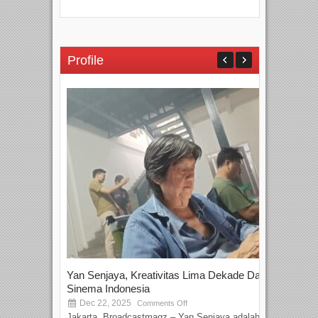
Profile
Yan Senjaya, Kreativitas Lima Dekade Dalam
Tam
Sinema Indonesia
Film
Dec 22, 2025
S
Comments Off
Jakarta, Broadcastmagz – Yan Senjaya adalah...
Beka