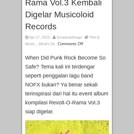
Rama Vol.3 Kembali
Digelar Musicoloid
Records
Apr 27, 2023
broadcastmagz
Film &
,
Comments Off
Music
What's On
When Did Punk Rock Become So
Safe? Tema kali ini terdengar
seperti penggalan lagu band
NOFX bukan? Ya benar sekali
terinspirasi dari hal itu event album
kompilasi Revolt-O-Rama Vol.3
siap digelar.