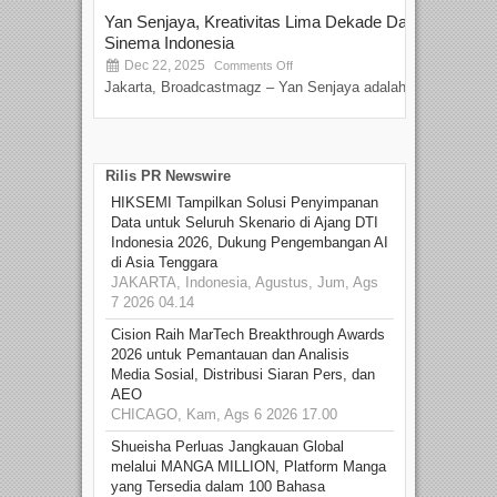
Yan Senjaya, Kreativitas Lima Dekade Dalam
Tam
Sinema Indonesia
Film
Dec 22, 2025
S
Comments Off
Jakarta, Broadcastmagz – Yan Senjaya adalah...
Beka
talen
Rilis PR Newswire
HIKSEMI Tampilkan Solusi Penyimpanan
Data untuk Seluruh Skenario di Ajang DTI
Indonesia 2026, Dukung Pengembangan AI
di Asia Tenggara
JAKARTA, Indonesia, Agustus, Jum, Ags
7 2026 04.14
Cision Raih MarTech Breakthrough Awards
2026 untuk Pemantauan dan Analisis
Media Sosial, Distribusi Siaran Pers, dan
AEO
CHICAGO, Kam, Ags 6 2026 17.00
Shueisha Perluas Jangkauan Global
melalui MANGA MILLION, Platform Manga
yang Tersedia dalam 100 Bahasa