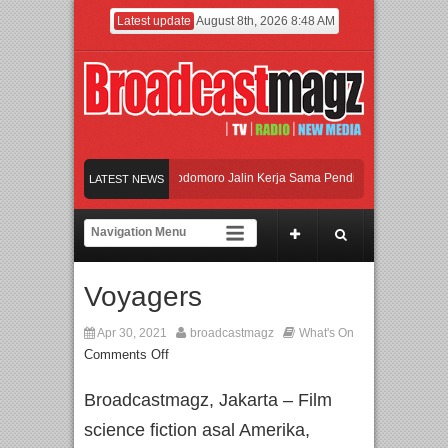
Latest update
August 8th, 2026 8:48 AM
I dan Universitas Agung Podomoro Jalin Kerja Sama Pendidikan dan Riset untuk 
LATEST NEWS
eramaikan Jakarta dengan Ribuan Mainan dan Produk Bayi dari Seluruh Dunia, IB
enjadi Gerbang Inovasi dan Peluang Bisnis Industri Gifts dan Housewares Asia Te
Voyagers
I dan Universitas Agung Podomoro Jalin Kerja Sama Pendidikan dan Riset untuk 
Apr 30, 2021
broadcastmagz
What's On
Comments Off
Broadcastmagz, Jakarta – Film
science fiction asal Amerika,