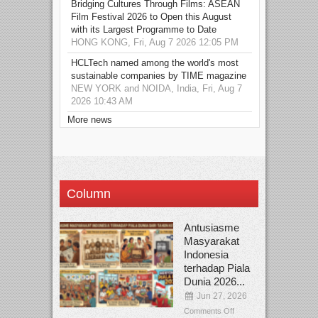
Bridging Cultures Through Films: ASEAN
Film Festival 2026 to Open this August
with its Largest Programme to Date
HONG KONG, Fri, Aug 7 2026 12:05 PM
HCLTech named among the world's most
sustainable companies by TIME magazine
NEW YORK and NOIDA, India, Fri, Aug 7
2026 10:43 AM
More news
Column
Antusiasme
Masyarakat
Indonesia
terhadap Piala
Dunia 2026...
Jun 27, 2026
Comments Off