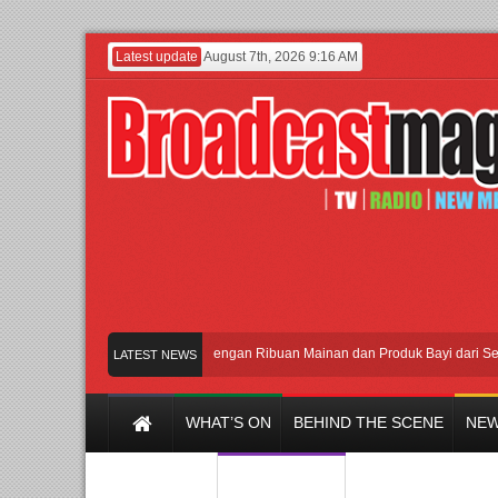
Latest update
August 7th, 2026 9:16 AM
Meramaikan Jakarta dengan Ribuan Mainan dan Produk Bayi dari Seluruh Du
LATEST NEWS
WHAT’S ON
BEHIND THE SCENE
NEW
Y CHANNEL
FILM & MUSIC