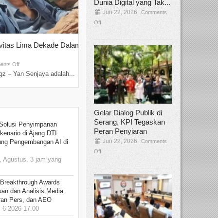
Dunia Digital yang Tak...
Jun 22, 2026
Comments
Off
ivitas Lima Dekade Dalam
Tamee Irelly Menjadi Juri Open Casti
Film Terbaru...
Sep 08, 2025
nts Off
Comments Off
z – Yan Senjaya adalah...
Bekasi, Broadcastmagz – Dalam upaya me
talenta...
Gelar Dialog Publik di
Serang, KPI Tegaskan
Solusi Penyimpanan
Peran Penyiaran
kenario di Ajang DTI
Jun 22, 2026
Comments
ung Pengembangan AI di
Off
 Agustus, 3 jam yang
 Breakthrough Awards
an dan Analisis Media
aran Pers, dan AEO
6 2026 17.00