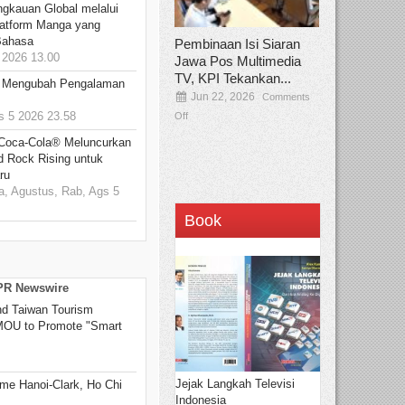
ngkauan Global melalui
atform Manga yang
Bahasa
Pembinaan Isi Siaran
2026 13.00
Jawa Pos Multimedia
TV, KPI Tekankan...
: Mengubah Pengalaman
Jun 22, 2026
Comments
 5 2026 23.58
Off
 Coca-Cola® Meluncurkan
d Rock Rising untuk
ru
, Agustus, Rab, Ags 5
Book
 PR Newswire
 Taiwan Tourism
 MOU to Promote "Smart
Jejak Langkah Televisi
me Hanoi-Clark, Ho Chi
Indonesia