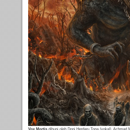
Vox Mortis
dihuni oleh Doni Herdaru Tona (vokal), Achmad Mu