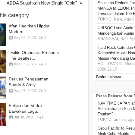
ABDA Suguhkan New Single “Gold”
Shueisha Perluas Ja
MANGA MILLION, Pl
Tersedia dalam 100 
this category
TOKYO, Kam, Ags 6 
Afan Hadirkan Hipdut
UNISOC Lyric Audio
Modern...
Mendengarkan Audio
Aug 06, 2026
0
SHANGHAI, Rab, Ags
Hard Rock Cafe dan
Twilite Orchestra Presents
Kompetisi Musik Har
The Beatles...
Musisi Pendatang Ba
HOLLYWOOD, Florida
Aug 05, 2026
0
2026 22.15
Berita Lainnya
Perluas Pengalaman
Sporty & Artsy...
Aug 03, 2026
0
Press Release from
NAVITIME JAPAN and
Felicia dan Vedra
Administration Sign
Bawakan Lagu...
Tourism"
Jul 30, 2026
0
TOKYO, an hour ago
Cebu Pacific to Resu
Minh-Cebu Flights