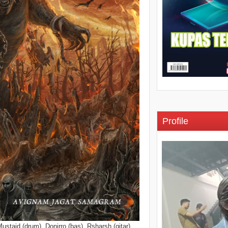
Profile
staid (drum), Donirro (bas), Rsharsh (gitar)