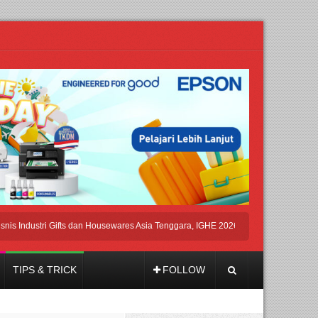
ustri Gifts dan Housewares Asia Tenggara, IGHE 2026 Kembali Digelar di Jakarta
TIPS & TRICK
FOLLOW