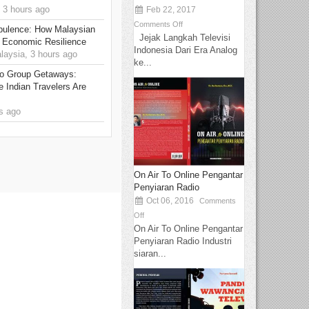
 3 hours ago
Feb 22, 2017
Comments Off
rbulence: How Malaysian
Jejak Langkah Televisi
 Economic Resilience
Indonesia Dari Era Analog
ysia, 3 hours ago
ke...
to Group Getaways:
 Indian Travelers Are
s ago
On Air To Online Pengantar
Penyiaran Radio
Oct 06, 2016
Comments
Off
On Air To Online Pengantar
Penyiaran Radio Industri
siaran...