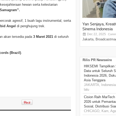
esejahteraan hewan serta kelestarian
 Samagram”.
bercorak agresif, 1 buah lagu instrumental, serta
Yan Senjaya, Kreat
bid Angel
di penghujung trek.
Sinema Indonesia
Dec 22, 2025
Comme
n akan tersedia pada
3 Maret 2021
di seluruh
Jakarta, Broadcastmag
ords (Brazil)
.
Rilis PR Newswire
HIKSEMI Tampilkan 
Data untuk Seluruh S
Indonesia 2026, Duk
Asia Tenggara
JAKARTA, Indonesia,
lalu
Cision Raih MarTech
2026 untuk Pemantau
Sosial, Distribusi Si
CHICAGO, Kam, Ags 