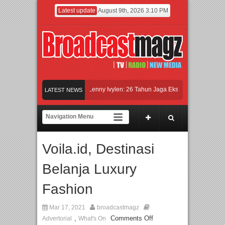
Latest update
August 9th, 2026 3:10 PM
ap Tayang 13 Agustus
Lenny Ivylen: 26 Tahun Jaga Eksistensi di Dunia Fashi
LATEST NEWS
gung Podomoro Jalin Kerja Sama Pendidikan dan Riset untuk Cetak Talenta Unggu
dengan Ribuan Mainan dan Produk Bayi dari Seluruh Dunia, IBTE 2026 Siap Digel
Voila.id, Destinasi
Belanja Luxury
Fashion
Mar 17, 2021
broadcastmagz
,
Comments Off
Advertorial
What's On