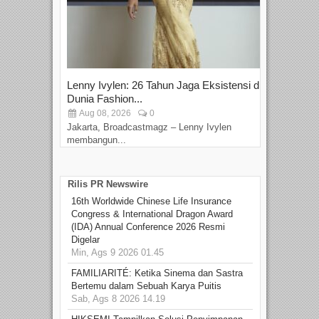
Lenny Ivylen: 26 Tahun Jaga Eksistensi di
Yan
Dunia Fashion...
Sin
Aug 08, 2026
0
D
Jakarta, Broadcastmagz – Lenny Ivylen
Jaka
membangun...
Rilis PR Newswire
16th Worldwide Chinese Life Insurance
Congress & International Dragon Award
(IDA) Annual Conference 2026 Resmi
Digelar
Min, Ags 9 2026 01.45
FAMILIARITÉ: Ketika Sinema dan Sastra
Bertemu dalam Sebuah Karya Puitis
Sab, Ags 8 2026 14.19