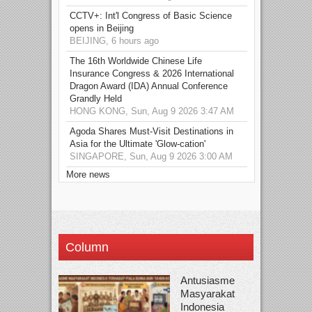
CCTV+: Int'l Congress of Basic Science
opens in Beijing
BEIJING, 6 hours ago
The 16th Worldwide Chinese Life
Insurance Congress & 2026 International
Dragon Award (IDA) Annual Conference
Grandly Held
HONG KONG, Sun, Aug 9 2026 3:47 AM
Agoda Shares Must-Visit Destinations in
Asia for the Ultimate 'Glow-cation'
SINGAPORE, Sun, Aug 9 2026 3:00 AM
More news
Column
Antusiasme
Masyarakat
Indonesia