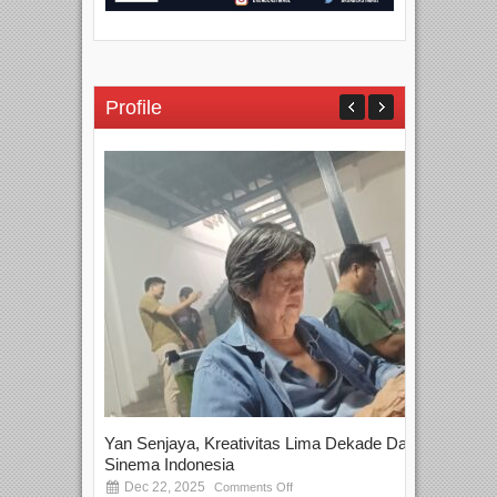
Profile
Yan Senjaya, Kreativitas Lima Dekade Dalam
Tam
Sinema Indonesia
Film
Dec 22, 2025
S
Comments Off