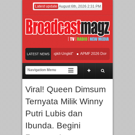
Latest update
August 6th, 2026 2:31 PM
 Hipdut Modern “Jangan Ungkit-Ungkit”
APMF 2026 Dorong Industri Beralih da
LATEST NEWS
aduan Warisan Dan Semangat Lokal, BIRKENSTOCK INDONESIA Membuka Took d
 School, PTBA, dan Kamaju Tingkatkan Kualitas SDM melalui Basic Mechanic Cou
Viral! Queen Dimsum
stra Presents The Beatles & Queen – feat. Marcello Tahitoe dan Sandhy Sondoro
Ternyata Milik Winny
Putri Lubis dan
Ibunda. Begini