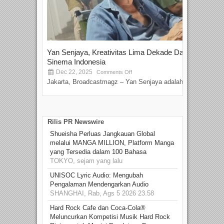
Yan Senjaya, Kreativitas Lima Dekade Dalam
Tam
Sinema Indonesia
Film
Dec 22, 2025
S
Comments Off
Jakarta, Broadcastmagz – Yan Senjaya adalah...
Beka
talen
Rilis PR Newswire
Shueisha Perluas Jangkauan Global
melalui MANGA MILLION, Platform Manga
yang Tersedia dalam 100 Bahasa
TOKYO, sejam yang lalu
UNISOC Lyric Audio: Mengubah
Pengalaman Mendengarkan Audio
SHANGHAI, Rab, Ags 5 2026 23.58
Hard Rock Cafe dan Coca-Cola®
Meluncurkan Kompetisi Musik Hard Rock