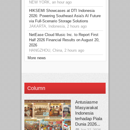
NEW YORK, an hour ago
HIKSEMI Showcases at DTI Indonesia
2026: Powering Southeast Asia's AI Future
via Full‑Scenario Storage Solutions
JAKARTA, Indonesia, 2 hours ago
NetEase Cloud Music Inc. to Report First
Half 2026 Financial Results on August 20,
2026
HANGZHOU, China, 2 hours ago
More news
Column
Antusiasme
Masyarakat
Indonesia
terhadap Piala
Dunia 2026...
Jun 27, 2026