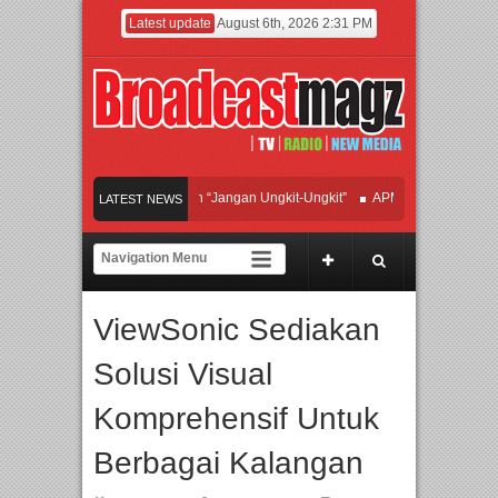
Latest update
August 6th, 2026 2:31 PM
an Hadirkan Hipdut Modern “Jangan Ungkit-Ungkit”
APMF 2026 Dorong Industr
LATEST NEWS
yakan Perpaduan Warisan Dan Semangat Lokal, BIRKENSTOCK INDONESIA Memb
laborasi UT School, PTBA, dan Kamaju Tingkatkan Kualitas SDM melalui Basic M
ViewSonic Sediakan
ilite Orchestra Presents The Beatles & Queen – feat. Marcello Tahitoe dan Sandh
Solusi Visual
Komprehensif Untuk
Berbagai Kalangan