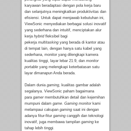
karyawan beradaptasi dengan pola kerja baru
dan selanjutnya meningkatkan produktivitas dan
efisiensi. Untuk dapat menjawab kebutuhan ini,
ViewSonic menyediakan berbagai solusi inovatif
yang sederhana dan intuitif, menciptakan alur
kerja
hybrid
fleksibel bagi
pekerja
multitasking
yang berada di kantor atau
di tempat lain, dengan hanya satu kabel yang
sederhana, monitor yang dilengkapi kamera
kualitas tinggi, layar lebar 21:9, dan
monitor
portable
yang melengkapi keterbatasan satu
layar dimanapun Anda berada.
Dalam dunia
gaming
, kualitas gambar adalah
segalanya. ViewSonic paham bagaimana
para
gamer
membutuhkan detail dan kejernihan
mumpuni dalam
game
.
Gaming
monitor
kami
melampaui cakupan
gaming
saat ini dengan
adanya fitur-fitur
gaming
canggih dan teknologi
inovatif, juga membawa tampilan
gaming
ke
tahap lebih tinggi.