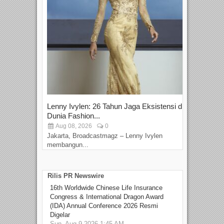
Lenny Ivylen: 26 Tahun Jaga Eksistensi di
Yan
Dunia Fashion...
Sin
Aug 08, 2026
0
D
Jakarta, Broadcastmagz – Lenny Ivylen
Jaka
membangun...
Rilis PR Newswire
16th Worldwide Chinese Life Insurance
Congress & International Dragon Award
(IDA) Annual Conference 2026 Resmi
Digelar
Sun, Aug 9 2026 1:45 AM