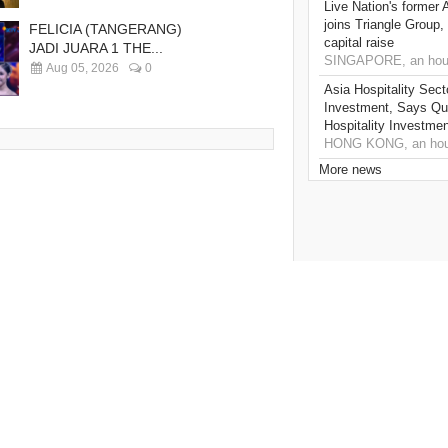
Live Nation's former 
joins Triangle Group,
FELICIA (TANGERANG)
capital raise
JADI JUARA 1 THE...
SINGAPORE, an hou
Aug 05, 2026
0
Asia Hospitality Sect
Investment, Says Que
Hospitality Investme
HONG KONG, an hou
More news