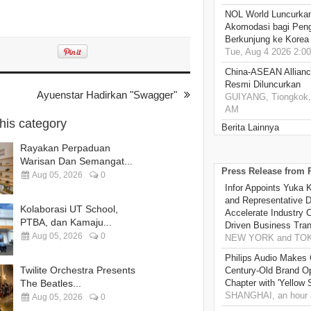
NOL World Luncurka
Akomodasi bagi Pen
Berkunjung ke Korea
Tue, Aug 4 2026 2:0
China-ASEAN Alliance
Resmi Diluncurkan
Ayuenstar Hadirkan "Swagger"
GUIYANG, Tiongkok, 
AM
this category
Berita Lainnya
Rayakan Perpaduan
Warisan Dan Semangat...
Press Release from
Aug 05, 2026
0
Infor Appoints Yuka 
and Representative Di
Kolaborasi UT School,
Accelerate Industry 
PTBA, dan Kamaju...
Driven Business Tran
Aug 05, 2026
0
NEW YORK and TOKY
Philips Audio Makes 
Twilite Orchestra Presents
Century-Old Brand O
The Beatles...
Chapter with 'Yellow
SHANGHAI, an hour 
Aug 05, 2026
0