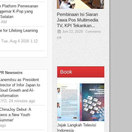
n Platform Pemesanan
ggemar K-Pop yang
Pembinaan Isi Siaran
 Selatan
Jawa Pos Multimedia
0 AM
TV, KPI Tekankan...
 for Lifelong Learning
Jun 22, 2026
Comments
Off
Tue, Aug 4 2026 1:12
Book
 PR Newswire
Kanemitsu as President
rector of Infor Japan to
Cloud Growth and AI-
sformation
O, 24 minutes ago
ChinaJoy Debut: A
pens a New Youth
 Summer'
Jejak Langkah Televisi
ago
Indonesia