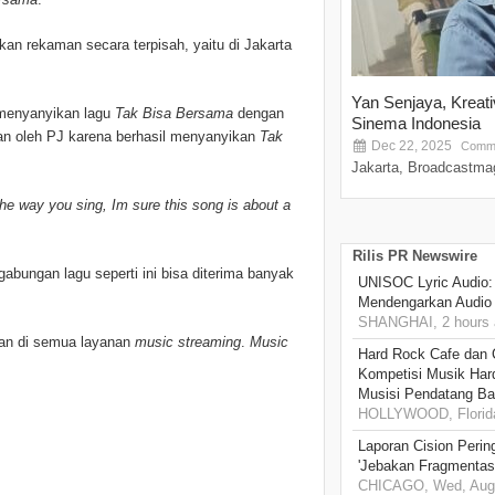
an rekaman secara terpisah, yaitu di Jakarta
Yan Senjaya, Kreat
 menyanyikan lagu
Tak Bisa Bersama
dengan
Sinema Indonesia
san oleh PJ karena berhasil menyanyikan
Tak
Dec 22, 2025
Comme
Jakarta, Broadcastmag
the way you sing, Im sure this song is about a
Rilis PR Newswire
 gabungan lagu seperti ini bisa diterima banyak
UNISOC Lyric Audio
Mendengarkan Audio
SHANGHAI, 2 hours 
an di semua layanan
music streaming
.
Music
Hard Rock Cafe dan
Kompetisi Musik Har
Musisi Pendatang Ba
HOLLYWOOD, Florida,
Laporan Cision Perin
'Jebakan Fragmentas
CHICAGO, Wed, Aug 