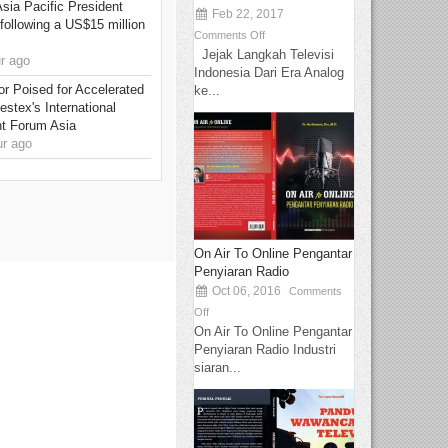
Asia Pacific President
Feb 22, 2017
 following a US$15 million
Comments Off
Jejak Langkah Televisi
r ago
Indonesia Dari Era Analog
or Poised for Accelerated
ke...
stex's International
nt Forum Asia
r ago
On Air To Online Pengantar
Penyiaran Radio
Oct 06, 2016
Comments
Off
On Air To Online Pengantar
Penyiaran Radio Industri
siaran...