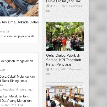
Dunia Digital yang Tak...
Jun 22, 2026
Comments
Off
ivitas Lima Dekade Dalam
Tamee Irelly Menjadi Juri Open Casti
Film Terbaru...
Sep 08, 2025
nts Off
Comments Off
z – Yan Senjaya adalah...
Bekasi, Broadcastmagz – Dalam upaya me
talenta...
Gelar Dialog Publik di
Serang, KPI Tegaskan
: Mengubah Pengalaman
Peran Penyiaran
Jun 22, 2026
Comments
ago
Off
 Coca-Cola® Meluncurkan
d Rock Rising untuk
ru
 Agustus, 4 hours ago
gatkan Merek tentang
i Data' yang Merugikan
5 2026 2:00 PM