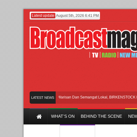
Latest update
August 5th, 2026 6:41 PM
Rayakan Perpaduan Warisan Dan Semangat Lokal, BIRKENSTOCK INDONES
LATEST NEWS
WHAT’S ON
BEHIND THE SCENE
NEW
Y CHANNEL
FILM & MUSIC