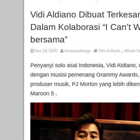
Vidi Aldiano Dibuat Terkesa
Dalam Kolaborasi “I Can’t W
bersama”
,
Nov 18, 2020
broadcastmagz
Film & Music
What's O
Penyanyi solo asal Indonesia, Vidi Aldiano,
dengan musisi pemenang Grammy Awards, pe
produser musik, PJ Morton yang lebih dike
Maroon 5 .