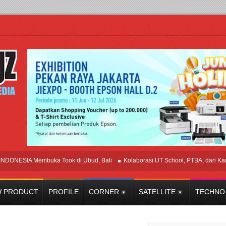
IA Membuka Took di Ubud, Bali
Kolaborasi UT School, PTBA, dan Kamaju Ti
 PRODUCT
PROFILE
CORNER
SATELLITE
TECHNO