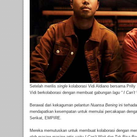
Setelah merilis
single
kolaborasi Vidi Aldiano bersama Prill
Vidi berkolaborasi dengan membuat gabungan
lagu “ I Can’
Berawal dari kekaguman pelantun
Nuansa Bening
ini terhad
mendapatkan kesempatan untuk memulai percakapan dengan P
Serikat, EMPIRE.
Mereka memutuskan untuk membuat kolaborasi dengan mengg
oleh masing-masing artis yaitu
I Can’t Wait dan Tak Bisa B