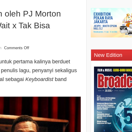
n oleh PJ Morton
ait x Tak Bisa
Comments Off
n
New Edition
 untuk pertama kalinya berduet
nulis lagu, penyanyi sekaligus
nal sebagai
Keyboardist
band