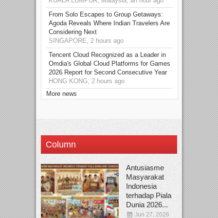
KUALA LUMPUR, Malaysia, an hour ago
From Solo Escapes to Group Getaways:
Agoda Reveals Where Indian Travelers Are
Considering Next
SINGAPORE, 2 hours ago
Tencent Cloud Recognized as a Leader in
Omdia's Global Cloud Platforms for Games
2026 Report for Second Consecutive Year
HONG KONG, 2 hours ago
More news
Column
Antusiasme
Masyarakat
Indonesia
terhadap Piala
Dunia 2026...
Jun 27, 2026