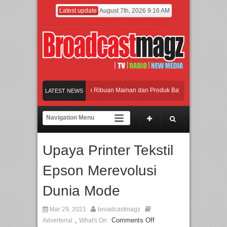
Latest update
August 7th, 2026 9:16 AM
eramaikan Jakarta dengan Ribuan Mainan dan Produk Bayi dari Seluruh Dunia, I
LATEST NEWS
enjadi Gerbang Inovasi dan Peluang Bisnis Industri Gifts dan Housewares Asia T
PMF 2026 Dorong Industri Beralih dari Kampanye ke Kolaborasi Jangka Panjang
Upaya Printer Tekstil
ayakan Perpaduan Warisan Dan Semangat Lokal, BIRKENSTOCK INDONESIA Mem
Epson Merevolusi
eramaikan Jakarta dengan Ribuan Mainan dan Produk Bayi dari Seluruh Dunia, I
Dunia Mode
Mar 29, 2021
broadcastmagz
,
Comments Off
Advertorial
What's On