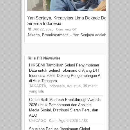
Yan Senjaya, Kreativitas Lima Dekade Dalam
Tam
Sinema Indonesia
Film
Dec 22, 2025
S
Comments Off
Jakarta, Broadcastmagz – Yan Senjaya adalah...
Beka
talen
Rilis PR Newswire
HIKSEMI Tampilkan Solusi Penyimpanan
Data untuk Seluruh Skenario di Ajang DTI
Indonesia 2026, Dukung Pengembangan AI
di Asia Tenggara
JAKARTA, Indonesia, Agustus, 39 menit
yang lalu
Cision Raih MarTech Breakthrough Awards
2026 untuk Pemantauan dan Analisis
Media Sosial, Distribusi Siaran Pers, dan
AEO
CHICAGO, Kam, Ags 6 2026 17.00
Shueisha Perluas Jangkauan Global