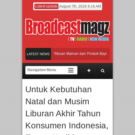
Latest update
August 7th, 2026 9:16 AM
amaikan Jakarta dengan Ribuan Mainan dan Produk Bayi dari Seluruh Dunia, IBT
LATEST NEWS
jadi Gerbang Inovasi dan Peluang Bisnis Industri Gifts dan Housewares Asia Teng
F 2026 Dorong Industri Beralih dari Kampanye ke Kolaborasi Jangka Panjang
Untuk Kebutuhan
yakan Perpaduan Warisan Dan Semangat Lokal, BIRKENSTOCK INDONESIA Membu
Natal dan Musim
amaikan Jakarta dengan Ribuan Mainan dan Produk Bayi dari Seluruh Dunia, IBT
Liburan Akhir Tahun
Konsumen Indonesia,