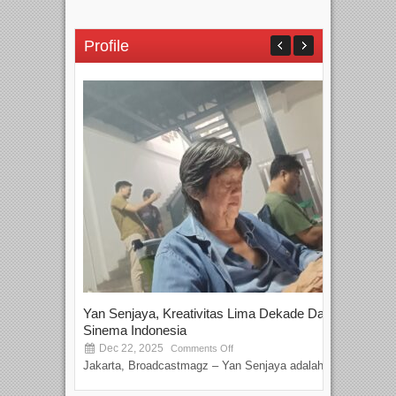
Profile
Yan Senjaya, Kreativitas Lima Dekade Dalam
Tam
Sinema Indonesia
Film
Dec 22, 2025
S
Comments Off
Jakarta, Broadcastmagz – Yan Senjaya adalah...
Beka
talen