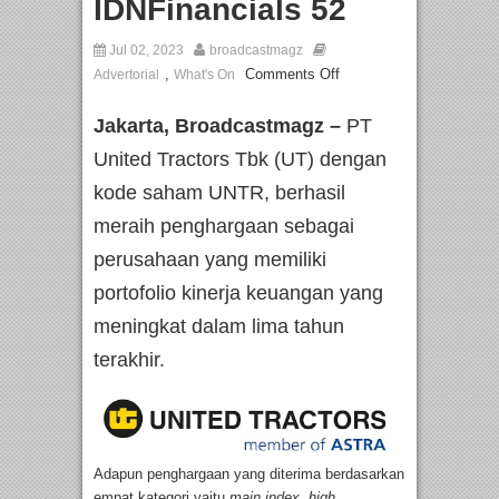
IDNFinancials 52
Jul 02, 2023
broadcastmagz
,
Comments Off
Advertorial
What's On
Jakarta, Broadcastmagz –
PT
United Tractors Tbk (UT) dengan
kode saham UNTR, berhasil
meraih penghargaan sebagai
perusahaan yang memiliki
portofolio kinerja keuangan yang
meningkat dalam lima tahun
terakhir.
Adapun penghargaan yang diterima berdasarkan
empat kategori yaitu
main index
,
high