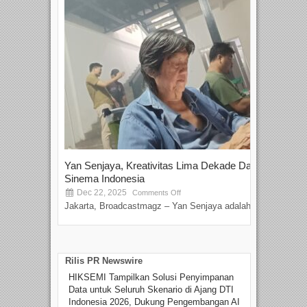
Yan Senjaya, Kreativitas Lima Dekade Dalam
Tam
Sinema Indonesia
Film
Dec 22, 2025
S
Comments Off
Jakarta, Broadcastmagz – Yan Senjaya adalah...
Beka
talen
Rilis PR Newswire
HIKSEMI Tampilkan Solusi Penyimpanan
Data untuk Seluruh Skenario di Ajang DTI
Indonesia 2026, Dukung Pengembangan AI