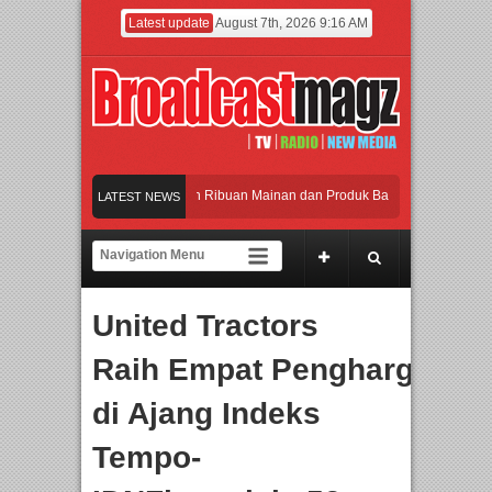
Latest update
August 7th, 2026 9:16 AM
Meramaikan Jakarta dengan Ribuan Mainan dan Produk Bayi dari Seluruh Dunia, 
LATEST NEWS
Menjadi Gerbang Inovasi dan Peluang Bisnis Industri Gifts dan Housewares Asia 
APMF 2026 Dorong Industri Beralih dari Kampanye ke Kolaborasi Jangka Panjan
United Tractors
Rayakan Perpaduan Warisan Dan Semangat Lokal, BIRKENSTOCK INDONESIA Me
Raih
E
m
pat
Penghargaan
Meramaikan Jakarta dengan Ribuan Mainan dan Produk Bayi dari Seluruh Dunia, 
di Ajang Indeks
Tempo-