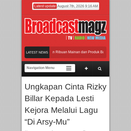
Latest update
August 7th, 2026 9:16 AM
Meramaikan Jakarta dengan Ribuan Mainan dan Produk Bayi dari Seluruh Dunia, 
LATEST NEWS
Menjadi Gerbang Inovasi dan Peluang Bisnis Industri Gifts dan Housewares Asia T
APMF 2026 Dorong Industri Beralih dari Kampanye ke Kolaborasi Jangka Panjang
Ungkapan Cinta Rizky
Rayakan Perpaduan Warisan Dan Semangat Lokal, BIRKENSTOCK INDONESIA Me
Billar Kepada Lesti
Meramaikan Jakarta dengan Ribuan Mainan dan Produk Bayi dari Seluruh Dunia, 
Kejora Melalui Lagu
“Di Arsy-Mu”