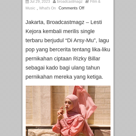
Jul 29, 2023
broadcastmagz
Film &
,
Comments Off
Music
What's On
Jakarta, Broadcastmagz – Lesti
Kejora kembali merilis single
terbaru berjudul “Di Arsy-Mu”, lagu
pop yang bercerita tentang lika-liku
pernikahan ciptaan Rizky Billar
sebagai kado bagi ulang tahun
pernikahan mereka yang ketiga.