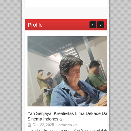
Profile
Yan Senjaya, Kreativitas Lima Dekade Dalam
Tam
Sinema Indonesia
Film
Dec 22, 2025
S
Comments Off
Jakarta, Broadcastmagz – Yan Senjaya adalah...
Beka