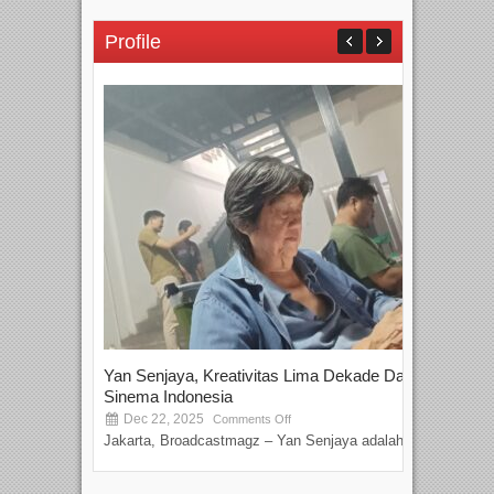
Profile
Yan Senjaya, Kreativitas Lima Dekade Dalam
Tam
Sinema Indonesia
Film
Dec 22, 2025
S
Comments Off
Jakarta, Broadcastmagz – Yan Senjaya adalah...
Beka
talen