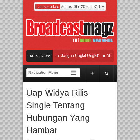
Latest update
August 6th, 2026 2:31 PM
fan Hadirkan Hipdut Modern “Jangan Ungkit-Ungkit”
APMF 2026 Dorong Indust
LATEST NEWS
ayakan Perpaduan Warisan Dan Semangat Lokal, BIRKENSTOCK INDONESIA Mem
olaborasi UT School, PTBA, dan Kamaju Tingkatkan Kualitas SDM melalui Basic 
Uap Widya Rilis
wilite Orchestra Presents The Beatles & Queen – feat. Marcello Tahitoe dan Sand
Single Tentang
Hubungan Yang
Hambar