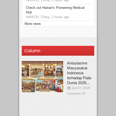
HAIKOU, China, 2 hours ago
Check out Hainan's Pioneering Medical
Hub
HAIKOU, China, 2 hours ago
More news
Column
Antusiasme
Masyarakat
Indonesia
terhadap Piala
Dunia 2026...
Jun 27, 2026
Comments Off