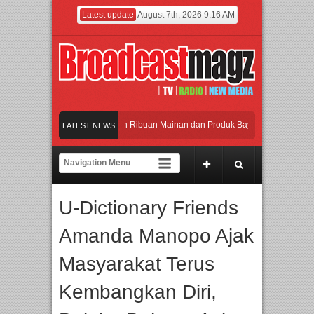
Latest update
August 7th, 2026 9:16 AM
eramaikan Jakarta dengan Ribuan Mainan dan Produk Bayi dari Seluruh Dunia, I
LATEST NEWS
enjadi Gerbang Inovasi dan Peluang Bisnis Industri Gifts dan Housewares Asia T
PMF 2026 Dorong Industri Beralih dari Kampanye ke Kolaborasi Jangka Panjang
U-Dictionary Friends
ayakan Perpaduan Warisan Dan Semangat Lokal, BIRKENSTOCK INDONESIA Mem
Amanda Manopo Ajak
eramaikan Jakarta dengan Ribuan Mainan dan Produk Bayi dari Seluruh Dunia, I
Masyarakat Terus
Kembangkan Diri,