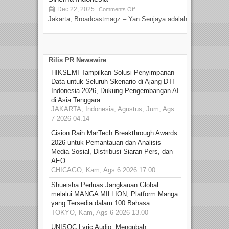
Dec 22, 2025
S
Comments Off
Jakarta, Broadcastmagz – Yan Senjaya adalah...
Beka
talen
Rilis PR Newswire
HIKSEMI Tampilkan Solusi Penyimpanan
Data untuk Seluruh Skenario di Ajang DTI
Indonesia 2026, Dukung Pengembangan AI
di Asia Tenggara
JAKARTA, Indonesia, Agustus, Jum, Ags
7 2026 04.14
Cision Raih MarTech Breakthrough Awards
2026 untuk Pemantauan dan Analisis
Media Sosial, Distribusi Siaran Pers, dan
AEO
CHICAGO, Kam, Ags 6 2026 17.00
Shueisha Perluas Jangkauan Global
melalui MANGA MILLION, Platform Manga
yang Tersedia dalam 100 Bahasa
TOKYO, Kam, Ags 6 2026 13.00
UNISOC Lyric Audio: Mengubah