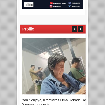
Profile
Yan Senjaya, Kreativitas Lima Dekade Dalam
Tam
Sinema Indonesia
Film