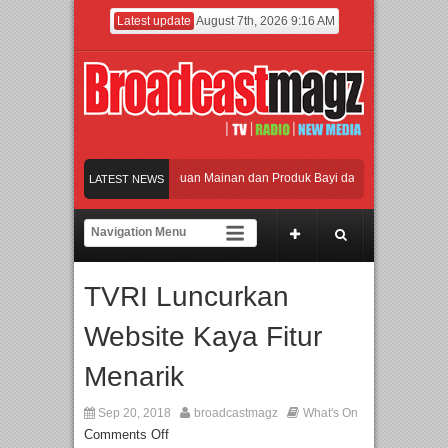
Latest update
August 7th, 2026 9:16 AM
aikan Jakarta dengan Ribuan Mainan dan Produk Bayi dari Seluruh Dunia, IBTE 
LATEST NEWS
di Gerbang Inovasi dan Peluang Bisnis Industri Gifts dan Housewares Asia Tengg
2026 Dorong Industri Beralih dari Kampanye ke Kolaborasi Jangka Panjang
TVRI Luncurkan
kan Perpaduan Warisan Dan Semangat Lokal, BIRKENSTOCK INDONESIA Membuka
Website Kaya Fitur
aikan Jakarta dengan Ribuan Mainan dan Produk Bayi dari Seluruh Dunia, IBTE 
Menarik
Sep 20, 2018
broadcastmagz
What's On
Comments Off