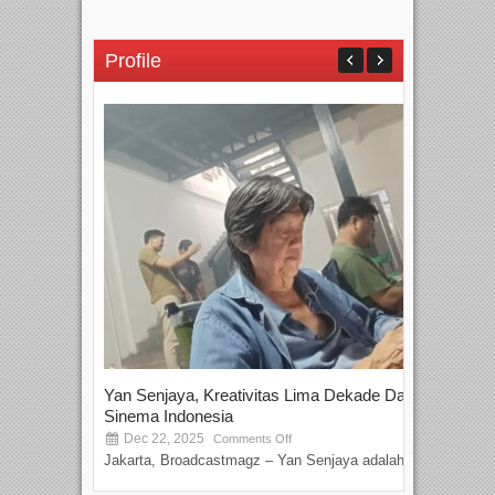
Profile
Yan Senjaya, Kreativitas Lima Dekade Dalam
Tam
Sinema Indonesia
Film
Dec 22, 2025
S
Comments Off
Jakarta, Broadcastmagz – Yan Senjaya adalah...
Beka
talen