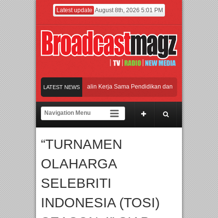
Latest update
August 8th, 2026 5:01 PM
versitas Agung Podomoro Jalin Kerja Sama Pendidikan dan Riset untuk Cetak Tal
LATEST NEWS
engan Ribuan Mainan dan Produk Bayi dari Seluruh Dunia, IBTE 2026 Siap Digel
ggara, IGHE 2026 Kembali Digelar di Jakarta
“TURNAMEN
OLAHARGA
SELEBRITI
INDONESIA (TOSI)