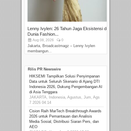
Lenny Ivylen: 26 Tahun Jaga Eksistensi do
Yan
Dunia Fashion...
Sin
Aug 08, 2026
0
D
Jakarta, Broadcastmagz – Lenny Ivylen
Jaka
membangun...
Rilis PR Newswire
HIKSEMI Tampilkan Solusi Penyimpanan
Data untuk Seluruh Skenario di Ajang DTI
Indonesia 2026, Dukung Pengembangan AI
di Asia Tenggara
JAKARTA, Indonesia, Agustus, Jum, Ags
7 2026 04.14
Cision Raih MarTech Breakthrough Awards
2026 untuk Pemantauan dan Analisis
Media Sosial, Distribusi Siaran Pers, dan
AEO