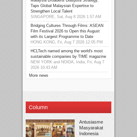
Malaysia Broadens Diaspora Strategy,
Taps Global Malaysian Expertise to
Strengthen Local Talent
SINGAPORE, Sat, Aug 8 2026 1:57 AM
Bridging Cultures Through Films: ASEAN
Film Festival 2026 to Open this August
with its Largest Programme to Date
HONG KONG, Fri, Aug 7 2026 12:05 PM
HCLTech named among the world's most
sustainable companies by TIME magazine
NEW YORK and NOIDA, India, Fri, Aug 7
2026 10:43 AM
More news
Column
Antusiasme
Masyarakat
Indonesia