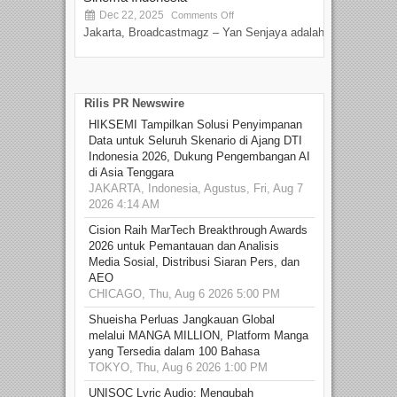
Dec 22, 2025
S
Comments Off
Jakarta, Broadcastmagz – Yan Senjaya adalah...
Beka
talen
Rilis PR Newswire
HIKSEMI Tampilkan Solusi Penyimpanan
Data untuk Seluruh Skenario di Ajang DTI
Indonesia 2026, Dukung Pengembangan AI
di Asia Tenggara
JAKARTA, Indonesia, Agustus, Fri, Aug 7
2026 4:14 AM
Cision Raih MarTech Breakthrough Awards
2026 untuk Pemantauan dan Analisis
Media Sosial, Distribusi Siaran Pers, dan
AEO
CHICAGO, Thu, Aug 6 2026 5:00 PM
Shueisha Perluas Jangkauan Global
melalui MANGA MILLION, Platform Manga
yang Tersedia dalam 100 Bahasa
TOKYO, Thu, Aug 6 2026 1:00 PM
UNISOC Lyric Audio: Mengubah