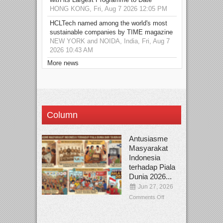
HONG KONG, Fri, Aug 7 2026 12:05 PM
HCLTech named among the world's most
sustainable companies by TIME magazine
NEW YORK and NOIDA, India, Fri, Aug 7
2026 10:43 AM
More news
Column
Antusiasme
Masyarakat
Indonesia
terhadap Piala
Dunia 2026...
Jun 27, 2026
Comments Off