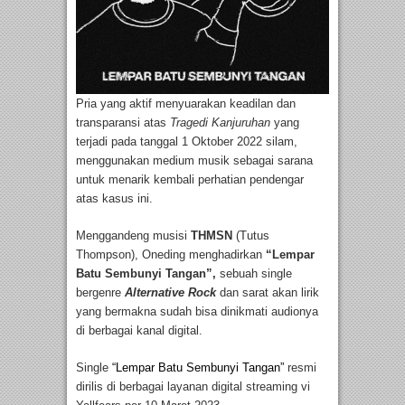
Pria yang aktif menyuarakan keadilan dan
transparansi atas
Tragedi Kanjuruhan
yang
terjadi pada tanggal 1 Oktober 2022 silam,
menggunakan medium musik sebagai sarana
untuk menarik kembali perhatian pendengar
atas kasus ini.
Menggandeng musisi
THMSN
(Tutus
Thompson), Oneding menghadirkan
“Lempar
Batu Sembunyi Tangan”,
sebuah single
bergenre
Alternative Rock
dan sarat akan lirik
yang bermakna sudah bisa dinikmati audionya
di berbagai kanal digital.
Single
“Lempar Batu Sembunyi Tangan”
resmi
dirilis di berbagai layanan digital streaming vi