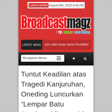
Latest update
August 8th, 2026 8:48 AM
an Universitas Agung Podomoro Jalin Kerja Sama Pendidikan dan Riset untuk Cet
LATEST NEWS
maikan Jakarta dengan Ribuan Mainan dan Produk Bayi dari Seluruh Dunia, IBTE 
adi Gerbang Inovasi dan Peluang Bisnis Industri Gifts dan Housewares Asia Tengg
Tuntut Keadilan atas
an Universitas Agung Podomoro Jalin Kerja Sama Pendidikan dan Riset untuk Cet
Tragedi Kanjuruhan,
Oneding Luncurkan
“Lempar Batu