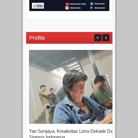
Profile
Yan Senjaya, Kreativitas Lima Dekade Dalam
Tam
Sinema Indonesia
Film