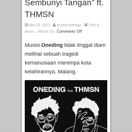
Sembunyi Tangan” ft.
THMSN
Mar 10, 2023
broadcastmagz
Film &
,
Comments Off
Music
What's On
Musisi
Oneding
tidak tinggal diam
melihat sebuah tragedi
kemanusiaan menimpa kota
kelahirannya, Malang.