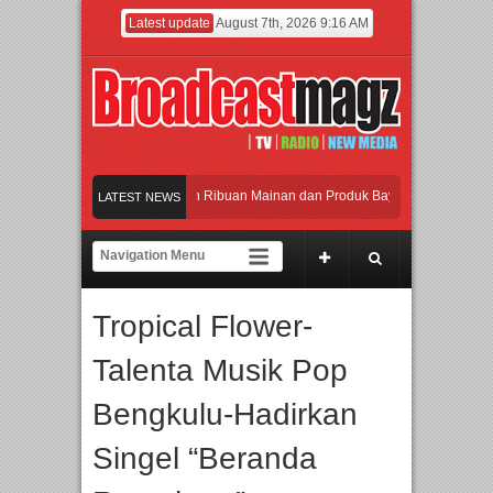
Latest update
August 7th, 2026 9:16 AM
Meramaikan Jakarta dengan Ribuan Mainan dan Produk Bayi dari Seluruh Dunia, 
LATEST NEWS
Menjadi Gerbang Inovasi dan Peluang Bisnis Industri Gifts dan Housewares Asia 
APMF 2026 Dorong Industri Beralih dari Kampanye ke Kolaborasi Jangka Panjan
Tropical Flower-
Rayakan Perpaduan Warisan Dan Semangat Lokal, BIRKENSTOCK INDONESIA Me
Talenta Musik Pop
Meramaikan Jakarta dengan Ribuan Mainan dan Produk Bayi dari Seluruh Dunia, 
Bengkulu-Hadirkan
Singel “Beranda