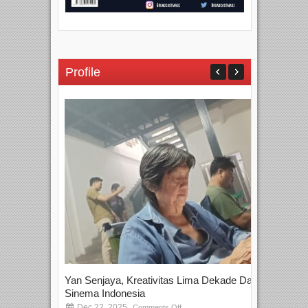
Profile
Yan Senjaya, Kreativitas Lima Dekade Dalam
Tam
Sinema Indonesia
Film
Dec 22, 2025
S
Comments Off