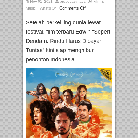
Nov 01, 2021
broadcastmagz
Film &
,
Comments Off
Music
What's On
Setelah berkeliling dunia lewat
festival, film terbaru Edwin “Seperti
Dendam, Rindu Harus Dibayar
Tuntas” kini siap menghibur
penonton Indonesia.