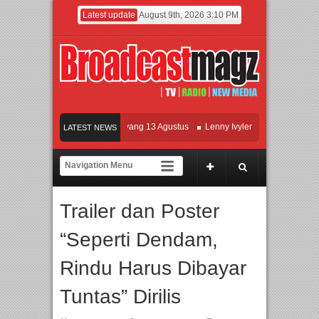
Latest update
August 9th, 2026 3:10 PM
Film KETOK MEJIK Siap Tayang 13 Agustus
Lenny Ivylen: 26 Tahun Jaga Eksis
LATEST NEWS
UI dan Universitas Agung Podomoro Jalin Kerja Sama Pendidikan dan Riset untuk
Meramaikan Jakarta dengan Ribuan Mainan dan Produk Bayi dari Seluruh Dunia, 
Trailer dan Poster
“Seperti Dendam,
Rindu Harus Dibayar
Tuntas” Dirilis