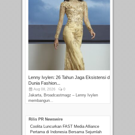
Lenny Ivylen: 26 Tahun Jaga Eksistensi di
Yan
Dunia Fashion...
Sin
Aug 08, 2026
0
D
Jakarta, Broadcastmagz – Lenny Ivylen
Jaka
membangun...
Rilis PR Newswire
Coolita Luncurkan FAST Media Alliance
Pertama di Indonesia Bersama Sejumlah