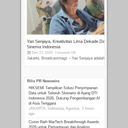
Yan Senjaya, Kreativitas Lima Dekade Dalam
Tam
Sinema Indonesia
Film
Dec 22, 2025
S
Comments Off
Jakarta, Broadcastmagz – Yan Senjaya adalah...
Beka
talen
Rilis PR Newswire
HIKSEMI Tampilkan Solusi Penyimpanan
Data untuk Seluruh Skenario di Ajang DTI
Indonesia 2026, Dukung Pengembangan AI
di Asia Tenggara
JAKARTA, Indonesia, Agustus, 3 hours
ago
Cision Raih MarTech Breakthrough Awards
2026 untuk Pemantauan dan Analisis