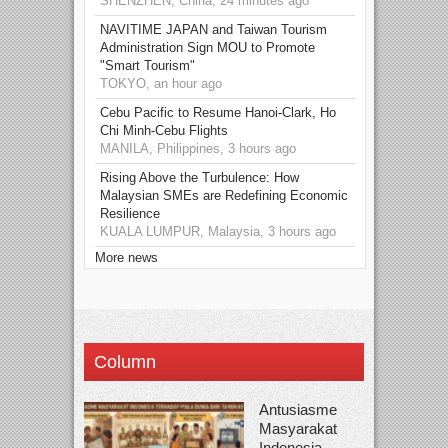
SHENZHEN, China, 24 minutes ago
NAVITIME JAPAN and Taiwan Tourism
Administration Sign MOU to Promote
"Smart Tourism"
TOKYO, an hour ago
Cebu Pacific to Resume Hanoi-Clark, Ho
Chi Minh-Cebu Flights
MANILA, Philippines, 3 hours ago
Rising Above the Turbulence: How
Malaysian SMEs are Redefining Economic
Resilience
KUALA LUMPUR, Malaysia, 3 hours ago
More news
Column
Antusiasme
Masyarakat
Indonesia