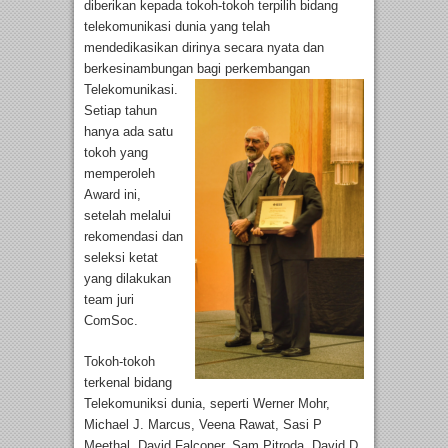
diberikan kepada tokoh-tokoh terpilih bidang
telekomunikasi dunia yang telah
mendedikasikan dirinya secara nyata dan
berkesinambungan bagi perkemb
angan
Telekomunikasi.
Setiap tahun
hanya ada satu
tokoh yang
memperoleh
Award ini,
setelah melalui
rekomendasi dan
seleksi ketat
yang dilakukan
team juri
ComSoc.
Tokoh-tokoh
terkenal bidang
Telekomuniksi dunia, seperti Werner Mohr,
Michael J. Marcus, Veena Rawat, Sasi P
Meethal, David Falconer, Sam Pitroda, David D.