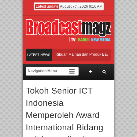
Latest update
August 7th, 2026 9:16 AM
ramaikan Jakarta dengan Ribuan Mainan dan Produk Bayi dari Seluruh Dunia, IB
LATEST NEWS
njadi Gerbang Inovasi dan Peluang Bisnis Industri Gifts dan Housewares Asia Ten
MF 2026 Dorong Industri Beralih dari Kampanye ke Kolaborasi Jangka Panjang
Tokoh Senior ICT
yakan Perpaduan Warisan Dan Semangat Lokal, BIRKENSTOCK INDONESIA Memb
Indonesia
ramaikan Jakarta dengan Ribuan Mainan dan Produk Bayi dari Seluruh Dunia, IB
Memperoleh Award
International Bidang