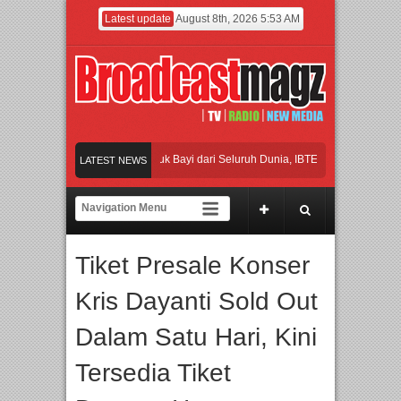
Latest update
August 8th, 2026 5:53 AM
Ribuan Mainan dan Produk Bayi dari Seluruh Dunia, IBTE 2026 Siap Digelar!
LATEST NEWS
IGHE 2026 Kembali Digelar di Jakarta
Afan Hadirkan Hipdut Modern “Jangan Un
Britpop Asal Bogor Piknik Rilis Mini Album “Astrometri”
Tiket Presale Konser
Kris Dayanti Sold Out
Dalam Satu Hari, Kini
Tersedia Tiket