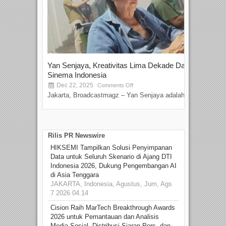
Yan Senjaya, Kreativitas Lima Dekade Dalam
Tam
Sinema Indonesia
Film
Dec 22, 2025
S
Comments Off
Jakarta, Broadcastmagz – Yan Senjaya adalah...
Beka
talen
Rilis PR Newswire
HIKSEMI Tampilkan Solusi Penyimpanan
Data untuk Seluruh Skenario di Ajang DTI
Indonesia 2026, Dukung Pengembangan AI
di Asia Tenggara
JAKARTA, Indonesia, Agustus, Jum, Ags
7 2026 04.14
Cision Raih MarTech Breakthrough Awards
2026 untuk Pemantauan dan Analisis
Media Sosial, Distribusi Siaran Pers, dan