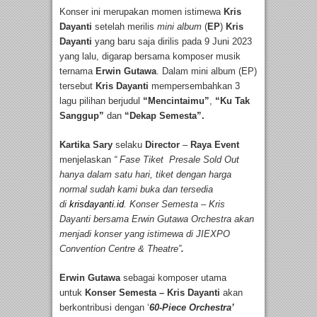
Konser ini merupakan momen istimewa
Kris
Dayanti
setelah merilis
mini album
(
EP
)
Kris
Dayanti
yang baru saja dirilis pada 9 Juni 2023
yang lalu, digarap bersama komposer musik
ternama
Erwin Gutawa
. Dalam mini album (EP)
tersebut
Kris Dayanti
mempersembahkan 3
lagu pilihan berjudul
“Mencintaimu”
,
“Ku Tak
Sanggup”
dan
“Dekap Semesta”.
Kartika Sary
selaku
Director
–
Raya Event
menjelaskan
“ Fase Tiket Presale Sold Out
hanya dalam satu hari, tiket dengan harga
normal sudah kami buka dan tersedia
di
krisdayanti.id
. Konser Semesta – Kris
Dayanti bersama Erwin Gutawa Orchestra akan
menjadi konser yang istimewa di JIEXPO
Convention Centre & Theatre”
.
Erwin Gutawa
sebagai komposer utama
untuk
Konser Semesta – Kris Dayanti
akan
berkontribusi dengan ‘
60-Piece Orchestra’