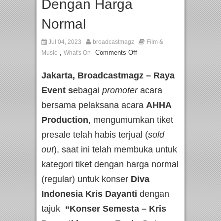
Dengan Harga
Normal
Jul 04, 2023
broadcastmagz
Film &
,
Comments Off
Music
What's On
Jakarta, Broadcastmagz – Raya
Event s
ebagai
promoter
acara
bersama pelaksana acara
AHHA
Production
, mengumumkan tiket
presale telah habis terjual (
sold
out
), saat ini telah membuka untuk
kategori tiket dengan harga normal
(regular) untuk konser
Diva
Indonesia Kris Dayanti
dengan
tajuk
“Konser Semesta – Kris