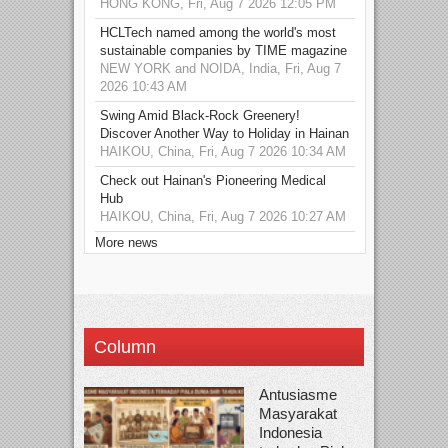
HONG KONG, Fri, Aug 7 2026 12:05 PM
HCLTech named among the world's most
sustainable companies by TIME magazine
NEW YORK and NOIDA, India, Fri, Aug 7
2026 10:43 AM
Swing Amid Black‑Rock Greenery!
Discover Another Way to Holiday in Hainan
HAIKOU, China, Fri, Aug 7 2026 10:34 AM
Check out Hainan's Pioneering Medical
Hub
HAIKOU, China, Fri, Aug 7 2026 10:27 AM
More news
Column
Antusiasme
Masyarakat
Indonesia