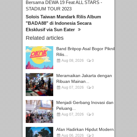
Bersama DEWA 19 Feat ALL STARS -
STADIUM TOUR 2023
Solois Taiwan Mandark Rilis Album
"BADA88" di Indonesia Secara
Eksklusif via Sun Eater
Related articles
Band Britpop Asal Bogor Piknik
Rilis...
Aug 08, 2026
0
Meramaikan Jakarta dengan
Ribuan Mainan...
Aug 07, 2026
0
Menjadi Gerbang Inovasi dan
Peluang...
Aug 07, 2026
0
Afan Hadirkan Hipdut Modern...
Aug 06, 2026
0