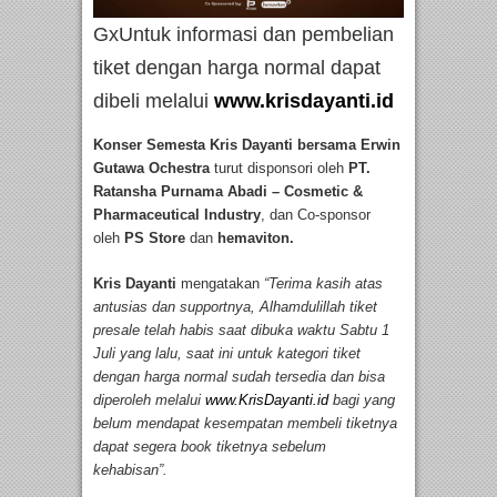
GxUntuk informasi dan pembelian
tiket dengan harga normal dapat
dibeli melalui
www.krisdayanti.id
Konser Semesta Kris Dayanti bersama Erwin
Gutawa Ochestra
turut disponsori oleh
PT.
Ratansha Purnama Abadi – Cosmetic &
Pharmaceutical Industry
, dan Co-sponsor
oleh
PS Store
dan
hemaviton.
Kris Dayanti
mengatakan
“Terima kasih atas
antusias dan supportnya, Alhamdulillah tiket
presale telah habis saat dibuka waktu Sabtu 1
Juli yang lalu, saat ini untuk kategori tiket
dengan harga normal sudah tersedia dan bisa
diperoleh melalui
www.KrisDayanti.id
bagi yang
belum mendapat kesempatan membeli tiketnya
dapat segera book tiketnya sebelum
kehabisan”.