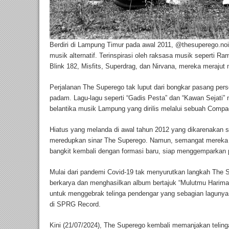
Berdiri di Lampung Timur pada awal 2011, @thesuperego.noi
musik alternatif. Terinspirasi oleh raksasa musik seperti R
Blink 182, Misfits, Superdrag, dan Nirvana, mereka merajut
Perjalanan The Superego tak luput dari bongkar pasang per
padam. Lagu-lagu seperti “Gadis Pesta” dan “Kawan Sejati” 
belantika musik Lampung yang dirilis melalui sebuah Compac
Hiatus yang melanda di awal tahun 2012 yang dikarenakan 
meredupkan sinar The Superego. Namun, semangat mereka t
bangkit kembali dengan formasi baru, siap menggemparka
Mulai dari pandemi Covid-19 tak menyurutkan langkah The S
berkarya dan menghasilkan album bertajuk “Mulutmu Harimau
untuk menggebrak telinga pendengar yang sebagian lagunya 
di SPRG Record.
Kini (21/07/2024), The Superego kembali memanjakan teling