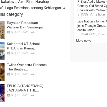
g kakeknya, Alm. Rinto Harahap
Philips Audio Makes 
Century-Old Brand O
”, Lagu Emosional tentang Kehilangan
Chapter with 'Yellow
this category
SHANGHAI, 2 hours 
Live Nation's former 
Rayakan Perpaduan
joins Triangle Group,
Warisan Dan Semangat...
capital raise
Aug 05, 2026
0
SINGAPORE, 2 hour
More news
Kolaborasi UT School,
PTBA, dan Kamaju...
Aug 05, 2026
0
Twilite Orchestra Presents
The Beatles...
Aug 05, 2026
0
FELICIA (TANGERANG)
JADI JUARA 1 THE...
Aug 05, 2026
0