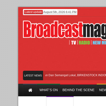
Latest update
August 5th, 2026 6:41 PM
Rayakan Perpaduan Warisan Dan Semangat Lokal, BIRKENSTOCK INDONESIA Me
LATEST NEWS
WHAT’S ON
BEHIND THE SCENE
NEW
Y CHANNEL
FILM & MUSIC