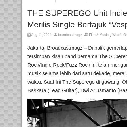
THE SUPEREGO Unit Indie
Merilis Single Bertajuk “Ve
,
Aug 11, 2024
broadcastmagz
Film & Music
What's O
Jakarta, Broadcastmagz – Di balik gemerla
tersimpan kisah band bernama The Superego
Rock/Indie Rock/Fuzz Rock ini telah menga
musik selama lebih dari satu dekade, meraj
waktu. Saat Ini The Superego di gawangi Ol
Baskara (Lead Guitar), Dwi Ariusmanto (Ba