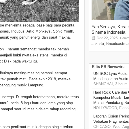
se menjelma sebagai oase bagi para pecinta
Yan Senjaya, Kreat
amones, Incubus, Artic Monkeys, Sonic Youth,
Sinema Indonesia
 musik yang penuh energi dan sarat makna.
Dec 22, 2025
Comme
Jakarta, Broadcastmag
sonil, namun semangat mereka tak pernah
menjadi bukti nyata eksistensi mereka di
t Disk pada waktu itu.
Rilis PR Newswire
sibuknya masing-masing personil sempat
UNISOC Lyric Audio
Mendengarkan Audio
ak pernah mati. Pada akhir 2018, mereka
SHANGHAI, 3 hours 
n panggung musik Lampung.
Hard Rock Cafe dan
uperego. Di tengah keterbatasan, mereka terus
Kompetisi Musik Har
Musisi Pendatang Ba
mu”, berisi 8 lagu baru dan lama yang siap
HOLLYWOOD, Florida,
sampai saat ini masih dalam tahap recording
Laporan Cision Perin
'Jebakan Fragmentas
CHICAGO, Wed, Aug 
a para penikmat musik dengan single terbaru