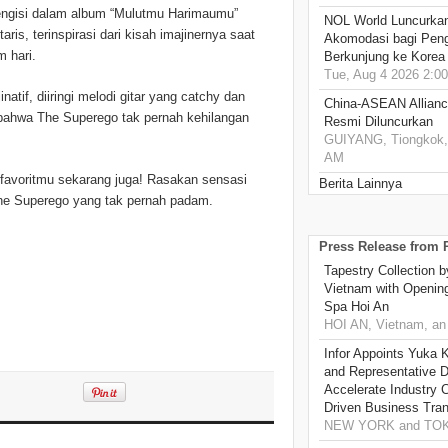
engisi dalam album “Mulutmu Harimaumu”
NOL World Luncurka
aris, terinspirasi dari kisah imajinernya saat
Akomodasi bagi Pen
 hari.
Berkunjung ke Korea
Tue, Aug 4 2026 2:0
if, diiringi melodi gitar yang catchy dan
China-ASEAN Alliance
a bahwa The Superego tak pernah kehilangan
Resmi Diluncurkan
GUIYANG, Tiongkok, 
AM
 favoritmu sekarang juga! Rasakan sensasi
Berita Lainnya
The Superego yang tak pernah padam.
Press Release from
Tapestry Collection b
Vietnam with Openin
Spa Hoi An
HOI AN, Vietnam, an
Infor Appoints Yuka 
and Representative Di
Accelerate Industry 
Driven Business Tran
NEW YORK and TOKY