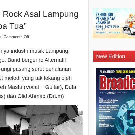
 Rock Asal Lampung
spa Tua”
Comments Off
n
pnya industri musik Lampung,
New Edition
. Band bergenre Alternatif
rungi pasang surut perjalanan
ut melodi yang tak lekang oleh
eh Masfu (Vocal + Guitar), Duta
ss) dan Olid Ahmad (Drum)