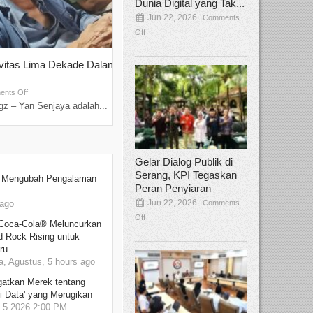
Dunia Digital yang Tak...
Jun 22, 2026
Comments
Off
ivitas Lima Dekade Dalam
Tamee Irelly Menjadi Juri Open Casti
Film Terbaru...
Sep 08, 2025
nts Off
Comments Off
z – Yan Senjaya adalah...
Bekasi, Broadcastmagz – Dalam upaya me
talenta...
Gelar Dialog Publik di
Serang, KPI Tegaskan
: Mengubah Pengalaman
Peran Penyiaran
Jun 22, 2026
Comments
ago
Off
 Coca-Cola® Meluncurkan
d Rock Rising untuk
ru
 Agustus, 5 hours ago
gatkan Merek tentang
i Data' yang Merugikan
5 2026 2:00 PM