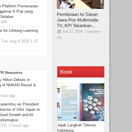
n Platform Pemesanan
ggemar K-Pop yang
Pembinaan Isi Siaran
 Selatan
Jawa Pos Multimedia
0 AM
TV, KPI Tekankan...
 for Lifelong Learning
Jun 22, 2026
Comments
Off
Tue, Aug 4 2026 1:12
Book
 PR Newswire
y Hilton Debuts in
g of NHAAN Resort &
 hour ago
Kanemitsu as President
rector of Infor Japan to
Cloud Growth and AI-
sformation
Jejak Langkah Televisi
O, 2 hours ago
Indonesia