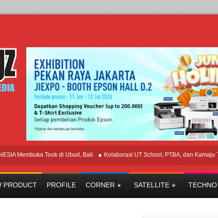
mbuka Took di Ubud, Bali
Kolaborasi UT School, PTBA, dan Kamaju Tingkat
 PRODUCT
PROFILE
CORNER
SATELLITE
TECHNO