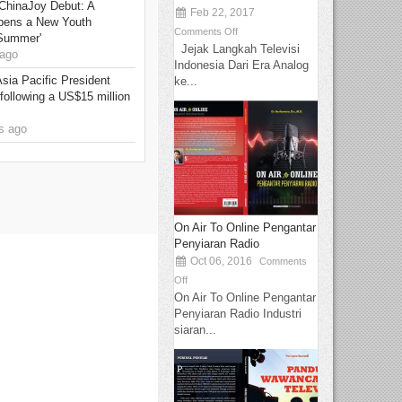
ChinaJoy Debut: A
Feb 22, 2017
pens a New Youth
Comments Off
 Summer'
Jejak Langkah Televisi
ago
Indonesia Dari Era Analog
Asia Pacific President
ke...
 following a US$15 million
s ago
On Air To Online Pengantar
Penyiaran Radio
Oct 06, 2016
Comments
Off
On Air To Online Pengantar
Penyiaran Radio Industri
siaran...