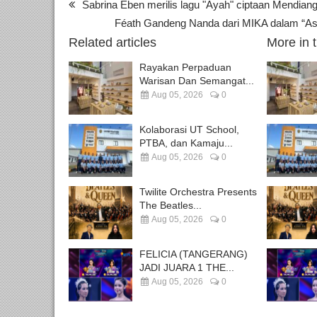
Sabrina Eben merilis lagu "Ayah" ciptaan Mendian
Féath Gandeng Nanda dari MIKA dalam “Asa
Related articles
More in 
Rayakan Perpaduan
Warisan Dan Semangat...
Aug 05, 2026
0
Kolaborasi UT School,
PTBA, dan Kamaju...
Aug 05, 2026
0
Twilite Orchestra Presents
The Beatles...
Aug 05, 2026
0
FELICIA (TANGERANG)
JADI JUARA 1 THE...
Aug 05, 2026
0