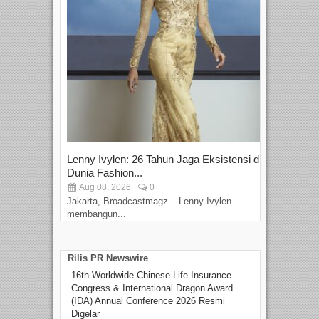
Lenny Ivylen: 26 Tahun Jaga Eksistensi di
Yan
Dunia Fashion...
Sin
Aug 08, 2026
0
D
Jakarta, Broadcastmagz – Lenny Ivylen
Jaka
membangun...
Rilis PR Newswire
16th Worldwide Chinese Life Insurance
Congress & International Dragon Award
(IDA) Annual Conference 2026 Resmi
Digelar