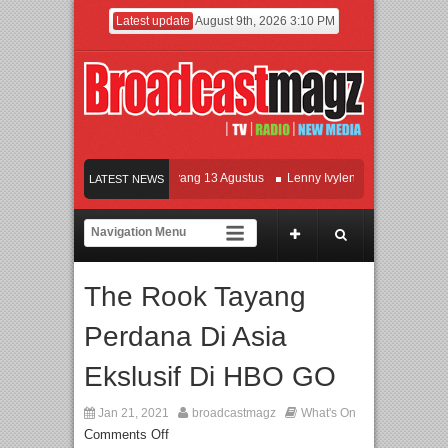
Latest update
August 9th, 2026 3:10 PM
Film KETOK MEJIK Siap Tayang 13 Agustus
Lenny Ivylen: 26 Tahun Jaga Eksist
LATEST NEWS
I dan Universitas Agung Podomoro Jalin Kerja Sama Pendidikan dan Riset untuk 
eramaikan Jakarta dengan Ribuan Mainan dan Produk Bayi dari Seluruh Dunia, I
The Rook Tayang
Perdana Di Asia
Ekslusif Di HBO GO
Jan 21, 2021
broadcastmagz
What's On
Comments Off