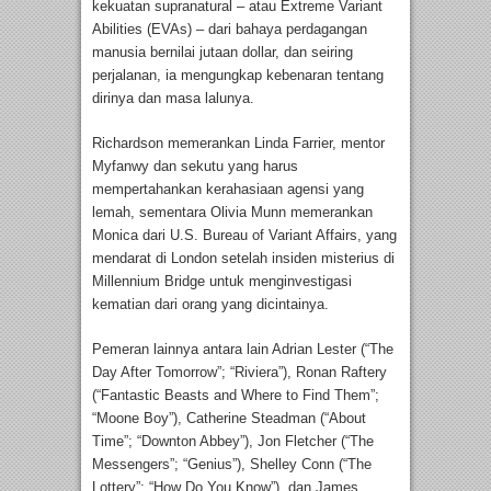
kekuatan supranatural – atau Extreme Variant
Abilities (EVAs) – dari bahaya perdagangan
manusia bernilai jutaan dollar, dan seiring
perjalanan, ia mengungkap kebenaran tentang
dirinya dan masa lalunya.
Richardson memerankan Linda Farrier, mentor
Myfanwy dan sekutu yang harus
mempertahankan kerahasiaan agensi yang
lemah, sementara Olivia Munn memerankan
Monica dari U.S. Bureau of Variant Affairs, yang
mendarat di London setelah insiden misterius di
Millennium Bridge untuk menginvestigasi
kematian dari orang yang dicintainya.
Pemeran lainnya antara lain Adrian Lester (“The
Day After Tomorrow”; “Riviera”), Ronan Raftery
(“Fantastic Beasts and Where to Find Them”;
“Moone Boy”), Catherine Steadman (“About
Time”; “Downton Abbey”), Jon Fletcher (“The
Messengers”; “Genius”), Shelley Conn (“The
Lottery”; “How Do You Know”), dan James