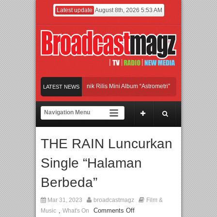
Latest update
August 8th, 2026 5:53 AM
Band Britpop Asal Bogor Piknik Rilis Mini Album “Astrometri”
Meramaikan Jakart
LATEST NEWS
Menjadi Gerbang Inovasi dan Peluang Bisnis Industri Gifts dan Housewares Asia T
APMF 2026 Dorong Industri Beralih dari Kampanye ke Kolaborasi Jangka Panjang
THE RAIN Luncurkan
Single “Halaman
Berbeda”
Mar 31, 2023
broadcastmagz
Film &
,
Comments Off
Music
What's On