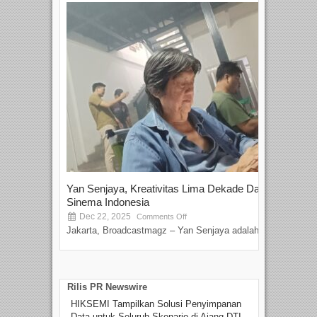
Yan Senjaya, Kreativitas Lima Dekade Dalam
Tam
Sinema Indonesia
Film
Dec 22, 2025
S
Comments Off
Jakarta, Broadcastmagz – Yan Senjaya adalah...
Beka
talen
Rilis PR Newswire
HIKSEMI Tampilkan Solusi Penyimpanan
Data untuk Seluruh Skenario di Ajang DTI