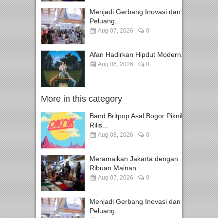
Menjadi Gerbang Inovasi dan
Peluang...
Aug 07, 2026
0
Afan Hadirkan Hipdut Modern...
Aug 06, 2026
0
More in this category
Band Britpop Asal Bogor Piknik
Rilis...
Aug 08, 2026
0
Meramaikan Jakarta dengan
Ribuan Mainan...
Aug 07, 2026
0
Menjadi Gerbang Inovasi dan
Peluang...