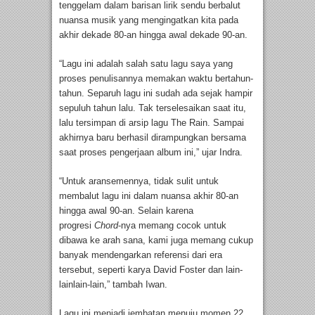
tenggelam dalam barisan lirik sendu berbalut
nuansa musik yang mengingatkan kita pada
akhir dekade 80-an hingga awal dekade 90-an.
“Lagu ini adalah salah satu lagu saya yang
proses penulisannya memakan waktu bertahun-
tahun. Separuh lagu ini sudah ada sejak hampir
sepuluh tahun lalu. Tak terselesaikan saat itu,
lalu tersimpan di arsip lagu The Rain. Sampai
akhirnya baru berhasil dirampungkan bersama
saat proses pengerjaan album ini,” ujar Indra.
“Untuk aransemennya, tidak sulit untuk
membalut lagu ini dalam nuansa akhir 80-an
hingga awal 90-an. Selain karena
progresi
Chord
-nya memang cocok untuk
dibawa ke arah sana, kami juga memang cukup
banyak mendengarkan referensi dari era
tersebut, seperti karya David Foster dan lain-
lainlain-lain,” tambah Iwan.
Lagu ini menjadi jembatan menuju momen 22