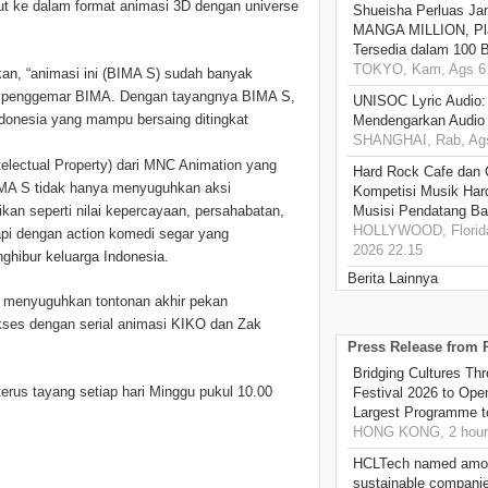
ut ke dalam format animasi 3D dengan universe
Shueisha Perluas Ja
MANGA MILLION, Pl
Tersedia dalam 100 
TOKYO, Kam, Ags 6 
an, “animasi ini (BIMA S) sudah banyak
ra penggemar BIMA. Dengan tayangnya BIMA S,
UNISOC Lyric Audio
Indonesia yang mampu bersaing ditingkat
Mendengarkan Audio
SHANGHAI, Rab, Ags
lectual Property) dari MNC Animation yang
Hard Rock Cafe dan
IMA S tidak hanya menyuguhkan aksi
Kompetisi Musik Har
kan seperti nilai kepercayaan, persahabatan,
Musisi Pendatang Ba
HOLLYWOOD, Florida
kapi dengan action komedi segar yang
2026 22.15
hibur keluarga Indonesia.
Berita Lainnya
 menyuguhkan tontonan akhir pekan
sukses dengan serial animasi KIKO dan Zak
Press Release from
Bridging Cultures T
terus tayang setiap hari Minggu pukul 10.00
Festival 2026 to Open
Largest Programme t
HONG KONG, 2 hour
HCLTech named amon
sustainable compani