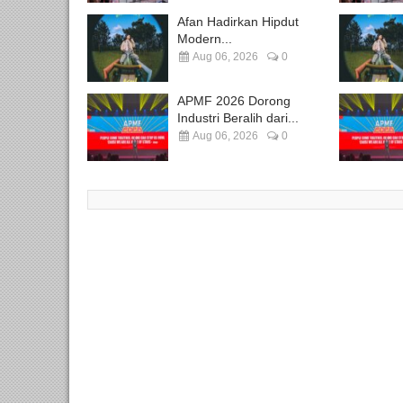
Afan Hadirkan Hipdut
Modern...
Aug 06, 2026
0
APMF 2026 Dorong
Industri Beralih dari...
Aug 06, 2026
0