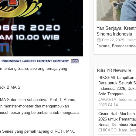
Yan Senjaya, Kreat
Sinema Indonesia
Dec 22, 2025
Comme
Jakarta, Broadcastmag
an tentang Satria, seorang remaja yang
Rilis PR Newswire
HIKSEMI Tampilkan 
Data untuk Seluruh S
osok BIMA S.
Indonesia 2026, Duk
Asia Tenggara
JAKARTA, Indonesia,
MA S dan lima sahabatnya, Prof. T, Aurora,
2026 04.14
awan monster-monster dan mengumpulkan
 musuh besar yang berambisi untuk menguasai
Cision Raih MarTech
2026 untuk Pemantau
Sosial, Distribusi Si
CHICAGO, Kam, Ags 
da Series yang pernah tayang di RCTI, MNC