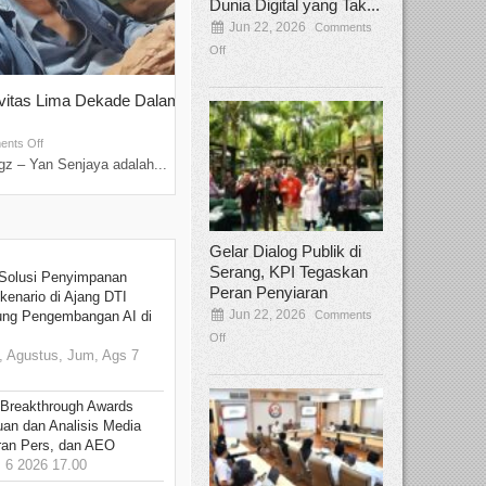
Dunia Digital yang Tak...
Jun 22, 2026
Comments
Off
ivitas Lima Dekade Dalam
Tamee Irelly Menjadi Juri Open Casti
Film Terbaru...
Sep 08, 2025
nts Off
Comments Off
z – Yan Senjaya adalah...
Bekasi, Broadcastmagz – Dalam upaya me
talenta...
Gelar Dialog Publik di
Serang, KPI Tegaskan
Solusi Penyimpanan
Peran Penyiaran
kenario di Ajang DTI
Jun 22, 2026
Comments
ung Pengembangan AI di
Off
 Agustus, Jum, Ags 7
 Breakthrough Awards
an dan Analisis Media
aran Pers, dan AEO
6 2026 17.00