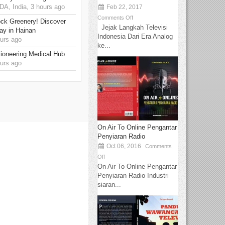
, India, 3 hours ago
Feb 22, 2017
Comments Off
ck Greenery! Discover
Jejak Langkah Televisi
ay in Hainan
Indonesia Dari Era Analog
urs ago
ke...
ioneering Medical Hub
urs ago
On Air To Online Pengantar
Penyiaran Radio
Oct 06, 2016
Comments
Off
On Air To Online Pengantar
Penyiaran Radio Industri
siaran...