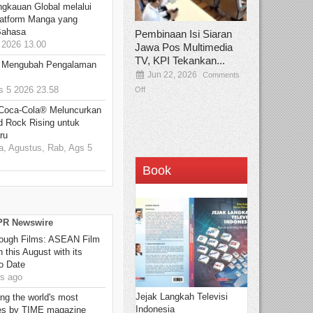
ngkauan Global melalui
atform Manga yang
Bahasa
Pembinaan Isi Siaran
2026 13.00
Jawa Pos Multimedia
TV, KPI Tekankan...
: Mengubah Pengalaman
Jun 22, 2026
Comments
 5 2026 23.58
Off
 Coca-Cola® Meluncurkan
d Rock Rising untuk
ru
, Agustus, Rab, Ags 5
Book
 PR Newswire
hrough Films: ASEAN Film
 this August with its
o Date
s ago
Jejak Langkah Televisi
g the world's most
Indonesia
es by TIME magazine