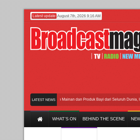
Latest update
August 7th, 2026 9:16 AM
kan Jakarta dengan Ribuan Mainan dan Produk Bayi dari Seluruh Dunia, IBTE 202
LATEST NEWS
WHAT’S ON
BEHIND THE SCENE
NEW
Y CHANNEL
FILM & MUSIC