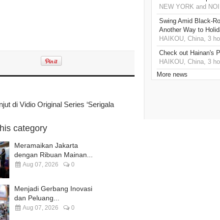
NEW YORK and NOIDA
Swing Amid Black‑Ro
Another Way to Holid
HAIKOU, China, 3 ho
Check out Hainan's P
HAIKOU, China, 3 ho
More news
jut di Vidio Original Series ‘Serigala
this category
Meramaikan Jakarta
dengan Ribuan Mainan...
Aug 07, 2026
0
Menjadi Gerbang Inovasi
dan Peluang...
Aug 07, 2026
0