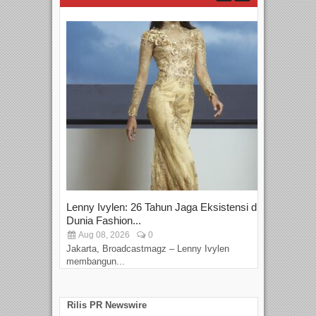
Lenny Ivylen: 26 Tahun Jaga Eksistensi di
Yan
Dunia Fashion...
Sin
Aug 08, 2026
0
D
Jakarta, Broadcastmagz – Lenny Ivylen
Jaka
membangun...
Rilis PR Newswire