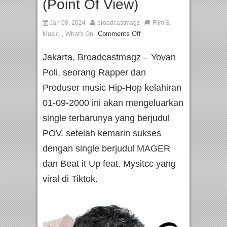
(Point Of View)
Jan 08, 2024
broadcastmagz
Film &
,
Comments Off
Music
What's On
Jakarta, Broadcastmagz – Yovan
Poli, seorang Rapper dan
Produser music Hip-Hop kelahiran
01-09-2000 ini akan mengeluarkan
single terbarunya yang berjudul
POV. setelah kemarin sukses
dengan single berjudul MAGER
dan Beat it Up feat. Mysitcc yang
viral di Tiktok.