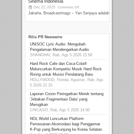
Sinema Indonesia
Film
Dec 22, 2025
S
Comments Off
Jakarta, Broadcastmagz – Yan Senjaya adalah...
Beka
talen
Rilis PR Newswire
UNISOC Lyric Audio: Mengubah
Pengalaman Mendengarkan Audio
SHANGHAI, Rab, Ags 5 2026 23.58
Hard Rock Cafe dan Coca-Cola®
Meluncurkan Kompetisi Musik Hard Rock
Rising untuk Musisi Pendatang Baru
HOLLYWOOD, Florida, Agustus, Rab, Ags
5 2026 22.15
Laporan Cision Peringatkan Merek tentang
'Jebakan Fragmentasi Data' yang
Merugikan
CHICAGO, Rab, Ags 5 2026 14.00
NOL World Luncurkan Platform
Pemesanan Akomodasi bagi Penggemar
K-Pop yang Berkunjung ke Korea Selatan