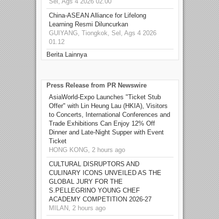
Sel, Ags 4 2026 02.00
China-ASEAN Alliance for Lifelong
Learning Resmi Diluncurkan
GUIYANG, Tiongkok, Sel, Ags 4 2026
01.12
Berita Lainnya
Press Release from PR Newswire
AsiaWorld-Expo Launches "Ticket Stub
Offer" with Lin Heung Lau (HKIA), Visitors
to Concerts, International Conferences and
Trade Exhibitions Can Enjoy 12% Off
Dinner and Late-Night Supper with Event
Ticket
HONG KONG, 2 hours ago
CULTURAL DISRUPTORS AND
CULINARY ICONS UNVEILED AS THE
GLOBAL JURY FOR THE
S.PELLEGRINO YOUNG CHEF
ACADEMY COMPETITION 2026-27
MILAN, 2 hours ago