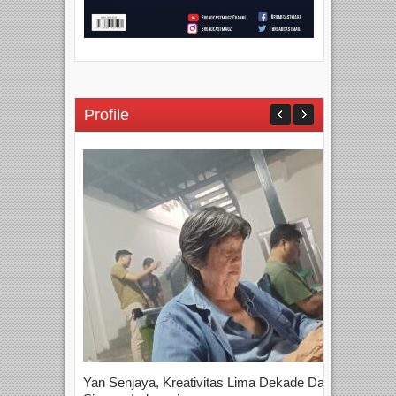
Profile
Yan Senjaya, Kreativitas Lima Dekade Dalam
Tam