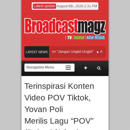
Latest update
August 6th, 2026 2:31 PM
Afan Hadirkan Hipdut Modern “Jangan Ungkit-Ungkit”
APMF 2026 Dorong Indust
LATEST NEWS
Rayakan Perpaduan Warisan Dan Semangat Lokal, BIRKENSTOCK INDONESIA Me
Kolaborasi UT School, PTBA, dan Kamaju Tingkatkan Kualitas SDM melalui Basic
Terinspirasi Konten
Twilite Orchestra Presents The Beatles & Queen – feat. Marcello Tahitoe dan San
Video POV Tiktok,
Yovan Poli
Merilis Lagu “POV”