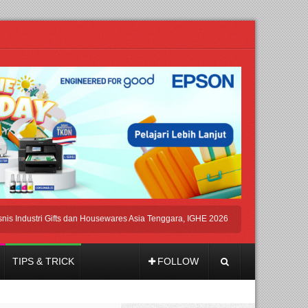
ustri Gifts dan Housewares Asia Tenggara, IGHE 2026 Kembali Digelar di Jakarta
TIPS & TRICK
FOLLOW