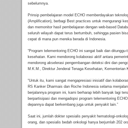
sebelumnya.
Prinsip pembelajaran model ECHO memberdayakan teknolog
(Amplification), berbagi Best practices untuk mengurangi k
dan memonitor hasil pembelajaran dengan web-based Databa
seluruh wilayah dapat terus bertumbuh, sehingga pasien bi
cepat di mana pun mereka berada di Indonesia.
“Program telementoring ECHO ini sangat baik dan ditunggu-
kesehatan. Kami mendorong kolaborasi aktif antara pemerint
mendorong akselerasi pengembangan deteksi dini dan pengob
M.K.M., Direktur Jenderal Tenaga Kesehatan, Kementerian 
“Untuk itu, kami sangat mengapresiasi inisiatif dan kolabo
RS Kanker Dharmais dan Roche Indonesia selama menjalank
berjalannya program ini, kami berharap lebih banyak lagi te
berpartisipasi dan mengadopsi program telementoring ECH
depannya dapat berkembang juga untuk penyakit lain.”
Saat ini, jumlah dokter spesialis penyakit hematologi-onkol
orang, dan spesialis bedah onkologi hanya berjumlah 202 or