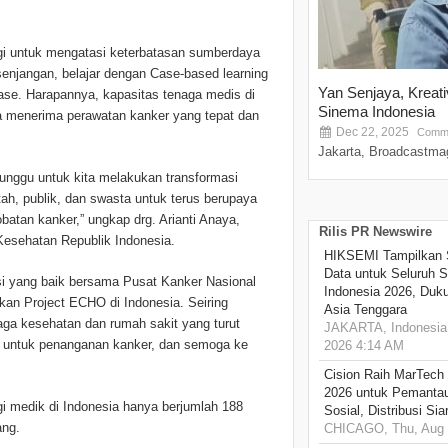
i untuk mengatasi keterbatasan sumberdaya
esenjangan, belajar dengan Case-based learning
Yan Senjaya, Kreat
se. Harapannya, kapasitas tenaga medis di
Sinema Indonesia
sa menerima perawatan kanker yang tepat dan
Dec 22, 2025
Comme
Jakarta, Broadcastmag
tunggu untuk kita melakukan transformasi
ah, publik, dan swasta untuk terus berupaya
atan kanker,” ungkap drg. Arianti Anaya,
Rilis PR Newswire
Kesehatan Republik Indonesia.
HIKSEMI Tampilkan 
Data untuk Seluruh S
rasi yang baik bersama Pusat Kanker Nasional
Indonesia 2026, Duk
an Project ECHO di Indonesia. Seiring
Asia Tenggara
naga kesehatan dan rumah sakit yang turut
JAKARTA, Indonesia,
O untuk penanganan kanker, dan semoga ke
2026 4:14 AM
Cision Raih MarTech
2026 untuk Pemantau
ogi medik di Indonesia hanya berjumlah 188
Sosial, Distribusi Si
ang.
CHICAGO, Thu, Aug 