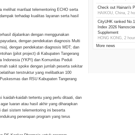
Check out Hainan's P
sa melihat manfaat telementoring ECHO serta
HAIKOU, China, 2 ho
dampak terhadap kualitas layanan serta hasil
CityUHK ranked No.1
Index 2026 Nanoscie
Supplement
 berhasil dijalankan dengan menggunakan
HONG KONG, 2 hour
payudara, dengan pendekatan diagnosis Multi
More news
imia), dengan pendekatan diagnosis MDT; dan
tohan (pilot project) di Kabupaten Tangerang
a Indonesia (YKPI) dan Komunitas Peduli
umah sakit spoke dengan jumlah peserta sekitar
elatihan terstruktur yang melibatkan 100
 2 Puskesmas dan RSU Kabupaten Tangerang
aidah-kaidah tertentu yang perlu ditaati, dan
agar luaran atau hasil akhir yang diharapkan
 dari sistem telementoring ini beserta
endukung penerapan program yang terus