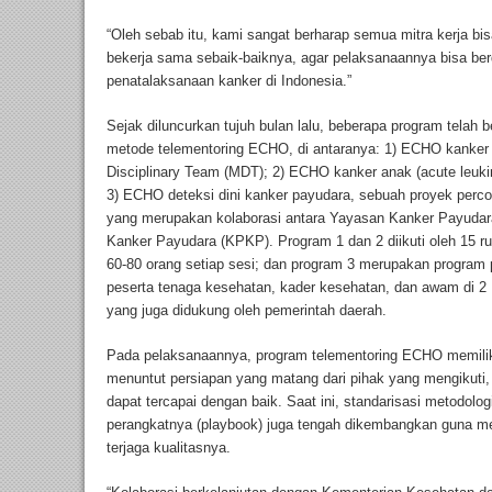
“Oleh sebab itu, kami sangat berharap semua mitra kerja bi
bekerja sama sebaik-baiknya, agar pelaksanaannya bisa ber
penatalaksanaan kanker di Indonesia.”
Sejak diluncurkan tujuh bulan lalu, beberapa program telah
metode telementoring ECHO, di antaranya: 1) ECHO kanker 
Disciplinary Team (MDT); 2) ECHO kanker anak (acute leuk
3) ECHO deteksi dini kanker payudara, sebuah proyek percon
yang merupakan kolaborasi antara Yayasan Kanker Payudar
Kanker Payudara (KPKP). Program 1 dan 2 diikuti oleh 15 r
60-80 orang setiap sesi; dan program 3 merupakan program p
peserta tenaga kesehatan, kader kesehatan, dan awam di
yang juga didukung oleh pemerintah daerah.
Pada pelaksanaannya, program telementoring ECHO memiliki k
menuntut persiapan yang matang dari pihak yang mengikuti, 
dapat tercapai dengan baik. Saat ini, standarisasi metodologi
perangkatnya (playbook) juga tengah dikembangkan guna m
terjaga kualitasnya.