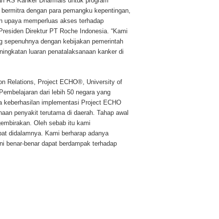
dan RS Kanker Dharmais untuk program
 bermitra dengan para pemangku kepentingan,
an upaya memperluas akses terhadap
, Presiden Direktur PT Roche Indonesia. “Kami
ng sepenuhnya dengan kebijakan pemerintah
ningkatan luaran penatalaksanaan kanker di
on Relations, Project ECHO®, University of
embelajaran dari lebih 50 negara yang
 keberhasilan implementasi Project ECHO
aan penyakit terutama di daerah. Tahap awal
embirakan. Oleh sebab itu kami
at didalamnya. Kami berharap adanya
ini benar-benar dapat berdampak terhadap