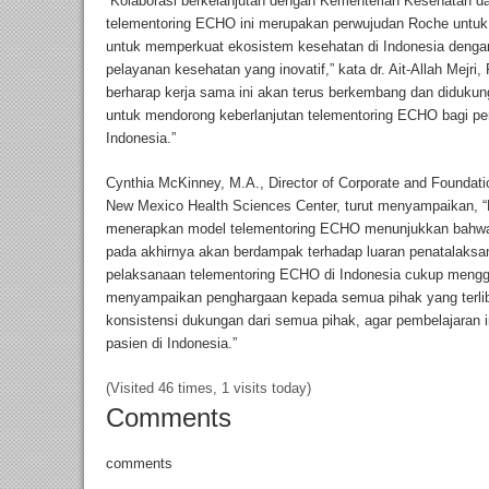
“Kolaborasi berkelanjutan dengan Kementerian Kesehatan 
telementoring ECHO ini merupakan perwujudan Roche untuk
untuk memperkuat ekosistem kesehatan di Indonesia deng
pelayanan kesehatan yang inovatif,” kata dr. Ait-Allah Mejri
berharap kerja sama ini akan terus berkembang dan diduku
untuk mendorong keberlanjutan telementoring ECHO bagi pe
Indonesia.”
Cynthia McKinney, M.A., Director of Corporate and Foundati
New Mexico Health Sciences Center, turut menyampaikan, “P
menerapkan model telementoring ECHO menunjukkan bahwa
pada akhirnya akan berdampak terhadap luaran penatalaksan
pelaksanaan telementoring ECHO di Indonesia cukup mengg
menyampaikan penghargaan kepada semua pihak yang terlib
konsistensi dukungan dari semua pihak, agar pembelajaran 
pasien di Indonesia.”
(Visited 46 times, 1 visits today)
Comments
comments