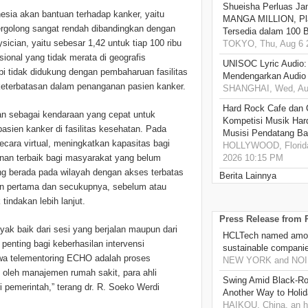
Shueisha Perluas Ja
esia akan bantuan terhadap kanker, yaitu
MANGA MILLION, Pl
tergolong sangat rendah dibandingkan dengan
Tersedia dalam 100 
ician, yaitu sebesar 1,42 untuk tiap 100 ribu
TOKYO, Thu, Aug 6 
sional yang tidak merata di geografis
UNISOC Lyric Audio
i tidak didukung dengan pembaharuan fasilitas
Mendengarkan Audio
 keterbatasan dalam penanganan pasien kanker.
SHANGHAI, Wed, Aug
Hard Rock Cafe dan
an sebagai kendaraan yang cepat untuk
Kompetisi Musik Har
sien kanker di fasilitas kesehatan. Pada
Musisi Pendatang Ba
ecara virtual, meningkatkan kapasitas bagi
HOLLYWOOD, Florida
nan terbaik bagi masyarakat yang belum
2026 10:15 PM
ang berada pada wilayah dengan akses terbatas
Berita Lainnya
tan pertama dan secukupnya, sebelum atau
tindakan lebih lanjut.
Press Release from
ak baik dari sesi yang berjalan maupun dari
HCLTech named amon
enting bagi keberhasilan intervensi
sustainable compani
hwa telementoring ECHO adalah proses
NEW YORK and NOIDA
 oleh manajemen rumah sakit, para ahli
Swing Amid Black‑Ro
i pemerintah,” terang dr. R. Soeko Werdi
Another Way to Holid
HAIKOU, China, an h