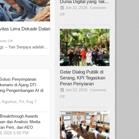
Dunia Digital yang Tak...
Jun 22, 2026
Comments
Off
ivitas Lima Dekade Dalam
Tamee Irelly Menjadi Juri Open Casti
Film Terbaru...
Sep 08, 2025
nts Off
Comments Off
z – Yan Senjaya adalah...
Bekasi, Broadcastmagz – Dalam upaya me
talenta...
Gelar Dialog Publik di
Serang, KPI Tegaskan
Solusi Penyimpanan
Peran Penyiaran
kenario di Ajang DTI
Jun 22, 2026
Comments
ung Pengembangan AI di
Off
 Agustus, Fri, Aug 7
 Breakthrough Awards
an dan Analisis Media
aran Pers, dan AEO
6 2026 5:00 PM