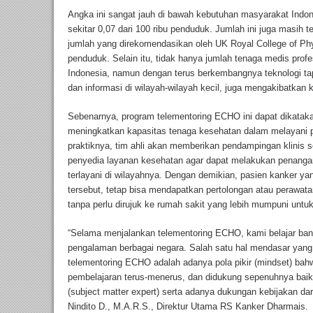
Angka ini sangat jauh di bawah kebutuhan masyarakat Indon
sekitar 0,07 dari 100 ribu penduduk. Jumlah ini juga masih 
jumlah yang direkomendasikan oleh UK Royal College of Phys
penduduk. Selain itu, tidak hanya jumlah tenaga medis profe
Indonesia, namun dengan terus berkembangnya teknologi tap
dan informasi di wilayah-wilayah kecil, juga mengakibatkan
Sebenarnya, program telementoring ECHO ini dapat dikatak
meningkatkan kapasitas tenaga kesehatan dalam melayani pa
praktiknya, tim ahli akan memberikan pendampingan klinis s
penyedia layanan kesehatan agar dapat melakukan penanga
terlayani di wilayahnya. Dengan demikian, pasien kanker y
tersebut, tetap bisa mendapatkan pertolongan atau perawa
tanpa perlu dirujuk ke rumah sakit yang lebih mumpuni untuk 
“Selama menjalankan telementoring ECHO, kami belajar bany
pengalaman berbagai negara. Salah satu hal mendasar yang p
telementoring ECHO adalah adanya pola pikir (mindset) ba
pembelajaran terus-menerus, dan didukung sepenuhnya baik
(subject matter expert) serta adanya dukungan kebijakan dar
Nindito D., M.A.R.S., Direktur Utama RS Kanker Dharmais.