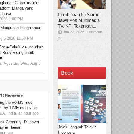
ngkauan Global melalui
atform Manga yang
Bahasa
Pembinaan Isi Siaran
2026 1:00 PM
Jawa Pos Multimedia
TV, KPI Tekankan...
: Mengubah Pengalaman
Jun 22, 2026
Comments
 5 2026 11:58 PM
Off
 Coca-Cola® Meluncurkan
d Rock Rising untuk
ru
, Agustus, Wed, Aug 5
Book
 PR Newswire
g the world's most
es by TIME magazine
, India, an hour ago
ck Greenery! Discover
Jejak Langkah Televisi
ay in Hainan
Indonesia
our ago