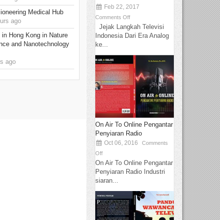
Feb 22, 2017
ioneering Medical Hub
Comments Off
urs ago
Jejak Langkah Televisi
 in Hong Kong in Nature
Indonesia Dari Era Analog
nce and Nanotechnology
ke...
s ago
On Air To Online Pengantar
Penyiaran Radio
Oct 06, 2016
Comments
Off
On Air To Online Pengantar
Penyiaran Radio Industri
siaran...