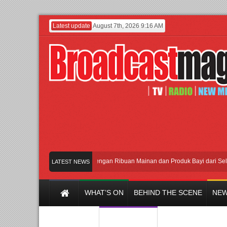
Latest update
August 7th, 2026 9:16 AM
Meramaikan Jakarta dengan Ribuan Mainan dan Produk Bayi dari Seluruh Du
LATEST NEWS
WHAT’S ON
BEHIND THE SCENE
NEW
Y CHANNEL
FILM & MUSIC