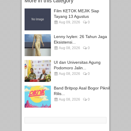
More in this category
Film KETOK MEJIK Siap
Tayang 13 Agustus
Aug 09, 2026
0
Lenny Ivylen: 26 Tahun Jaga
Eksistensi...
Aug 08, 2026
0
UI dan Universitas Agung
Podomoro Jalin...
Aug 08, 2026
0
Band Britpop Asal Bogor Piknik
Rilis...
Aug 08, 2026
0