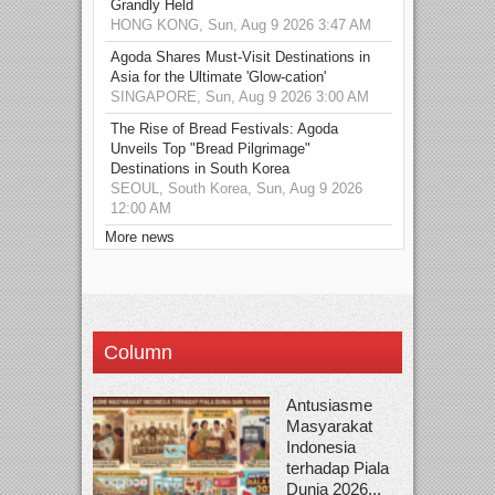
Grandly Held
HONG KONG, Sun, Aug 9 2026 3:47 AM
Agoda Shares Must-Visit Destinations in
Asia for the Ultimate 'Glow-cation'
SINGAPORE, Sun, Aug 9 2026 3:00 AM
The Rise of Bread Festivals: Agoda
Unveils Top "Bread Pilgrimage"
Destinations in South Korea
SEOUL, South Korea, Sun, Aug 9 2026
12:00 AM
More news
Column
Antusiasme
Masyarakat
Indonesia
terhadap Piala
Dunia 2026...