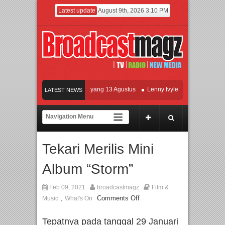
Latest update
August 9th, 2026 3:10 PM
Film KETOK MEJIK Siap Tayang 13 Agustus
Lenny Ivylen: 26 Tahun Jaga Eksi
LATEST NEWS
UI dan Universitas Agung Podomoro Jalin Kerja Sama Pendidikan dan Riset untu
Meramaikan Jakarta dengan Ribuan Mainan dan Produk Bayi dari Seluruh Dunia, 
Tekari Merilis Mini
Album “Storm”
Feb 09, 2021
broadcastmagz
Film &
,
Comments Off
Music
What's On
Tepatnya pada tanggal 29 Januari