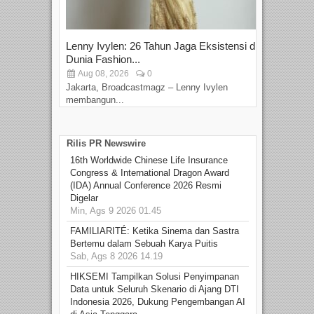
Lenny Ivylen: 26 Tahun Jaga Eksistensi di
Yan
Dunia Fashion...
Sin
Aug 08, 2026
0
D
Jakarta, Broadcastmagz – Lenny Ivylen
Jaka
membangun...
Rilis PR Newswire
16th Worldwide Chinese Life Insurance
Congress & International Dragon Award
(IDA) Annual Conference 2026 Resmi
Digelar
Min, Ags 9 2026 01.45
FAMILIARITÉ: Ketika Sinema dan Sastra
Bertemu dalam Sebuah Karya Puitis
Sab, Ags 8 2026 14.19
HIKSEMI Tampilkan Solusi Penyimpanan
Data untuk Seluruh Skenario di Ajang DTI
Indonesia 2026, Dukung Pengembangan AI