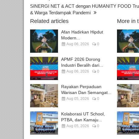
SINERGI NET & ACT dengan HUMANITY FOOD Truc
& Warga Terdampak Pandemi
Related articles
More in 
Afan Hadirkan Hipdut
Modern...
Aug 06, 2026
0
APMF 2026 Dorong
Industri Beralih dari...
Aug 06, 2026
0
Rayakan Perpaduan
Warisan Dan Semangat...
Aug 05, 2026
0
Kolaborasi UT School,
PTBA, dan Kamaju...
Aug 05, 2026
0