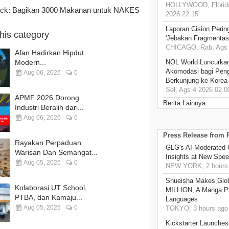
HOLLYWOOD, Florida
k: Bagikan 3000 Makanan untuk NAKES
2026 22.15
Laporan Cision Perin
this category
'Jebakan Fragmentas
CHICAGO, Rab, Ags 
Afan Hadirkan Hipdut
Modern...
NOL World Luncurka
Akomodasi bagi Pen
Aug 06, 2026
0
Berkunjung ke Korea
Sel, Ags 4 2026 02.0
APMF 2026 Dorong
Berita Lainnya
Industri Beralih dari...
Aug 06, 2026
0
Press Release from
Rayakan Perpaduan
GLG's AI-Moderated 
Warisan Dan Semangat...
Insights at New Spe
Aug 05, 2026
0
NEW YORK, 2 hours
Shueisha Makes Glo
Kolaborasi UT School,
MILLION, A Manga Pla
PTBA, dan Kamaju...
Languages
Aug 05, 2026
0
TOKYO, 3 hours ago
Kickstarter Launches