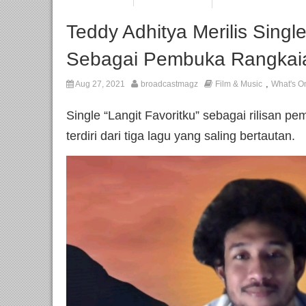
Teddy Adhitya Merilis Single
Sebagai Pembuka Rangkaian
,
Aug 27, 2021
broadcastmagz
Film & Music
What's O
Single “Langit Favoritku” sebagai rilisan p
terdiri dari tiga lagu yang saling bertautan.