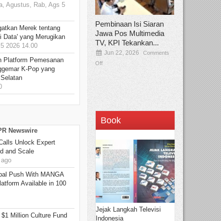
, Agustus, Rab, Ags 5
Pembinaan Isi Siaran
gatkan Merek tentang
Jawa Pos Multimedia
i Data' yang Merugikan
TV, KPI Tekankan...
5 2026 14.00
Jun 22, 2026
Comments
n Platform Pemesanan
Off
ggemar K-Pop yang
 Selatan
0
Book
 PR Newswire
Calls Unlock Expert
ed and Scale
 ago
bal Push With MANGA
tform Available in 100
Jejak Langkah Televisi
 $1 Million Culture Fund
Indonesia