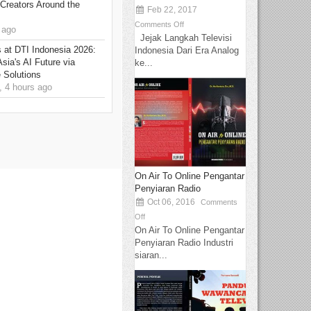
Creators Around the
Feb 22, 2017
Comments Off
 ago
Jejak Langkah Televisi
at DTI Indonesia 2026:
Indonesia Dari Era Analog
sia's AI Future via
ke...
 Solutions
 4 hours ago
On Air To Online Pengantar
Penyiaran Radio
Oct 06, 2016
Comments
Off
On Air To Online Pengantar
Penyiaran Radio Industri
siaran...