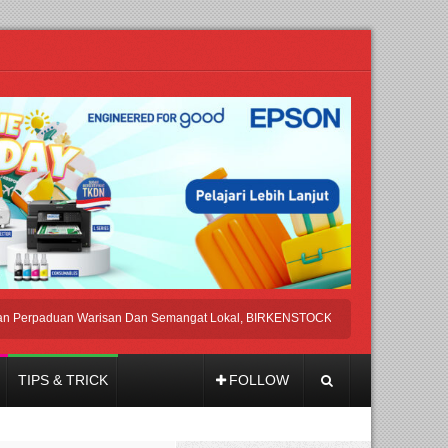
aduan Warisan Dan Semangat Lokal, BIRKENSTOCK INDONESIA Membuka Took d
TIPS & TRICK
FOLLOW