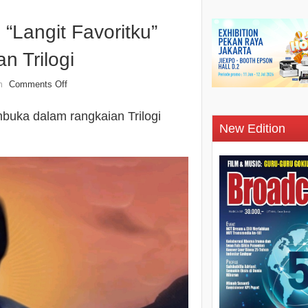
 “Langit Favoritku”
 Trilogi
Comments Off
n
embuka dalam rangkaian Trilogi
New Edition