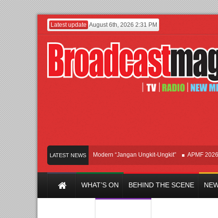
Latest update
August 6th, 2026 2:31 PM
Afan Hadirkan Hipdut Modern “Jangan Ungkit-Ungkit”
APMF 2026 Dorong 
LATEST NEWS
WHAT’S ON
BEHIND THE SCENE
NEW
Y CHANNEL
FILM & MUSIC