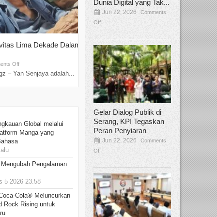
Dunia Digital yang Tak...
Jun 22, 2026
Comments
Off
ivitas Lima Dekade Dalam
Tamee Irelly Menjadi Juri Open Casti
Film Terbaru...
Sep 08, 2025
nts Off
Comments Off
z – Yan Senjaya adalah...
Bekasi, Broadcastmagz – Dalam upaya me
talenta...
Gelar Dialog Publik di
Serang, KPI Tegaskan
ngkauan Global melalui
Peran Penyiaran
atform Manga yang
Jun 22, 2026
Comments
Bahasa
alu
Off
: Mengubah Pengalaman
 5 2026 23.58
 Coca-Cola® Meluncurkan
d Rock Rising untuk
ru