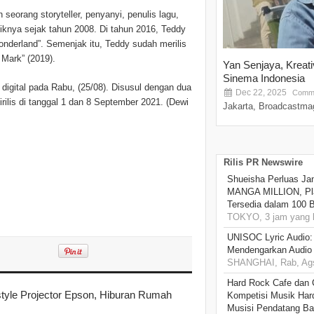
eorang storyteller, penyanyi, penulis lagu,
iknya sejak tahun 2008. Di tahun 2016, Teddy
Wonderland”. Semenjak itu, Teddy sudah merilis
 Mark” (2019).
Yan Senjaya, Kreat
Sinema Indonesia
k digital pada Rabu, (25/08). Disusul dengan dua
Dec 22, 2025
Comme
irilis di tanggal 1 dan 8 September 2021. (Dewi
Jakarta, Broadcastmag
Rilis PR Newswire
Shueisha Perluas Ja
MANGA MILLION, Pl
Tersedia dalam 100 
TOKYO, 3 jam yang l
UNISOC Lyric Audio
Mendengarkan Audio
SHANGHAI, Rab, Ags
Hard Rock Cafe dan
style Projector Epson, Hiburan Rumah
Kompetisi Musik Har
Musisi Pendatang Ba