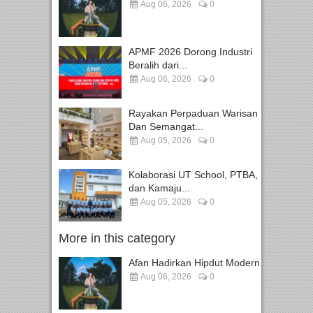
Aug 06, 2026
0
APMF 2026 Dorong Industri
Beralih dari...
Aug 06, 2026
0
Rayakan Perpaduan Warisan
Dan Semangat...
Aug 05, 2026
0
Kolaborasi UT School, PTBA,
dan Kamaju...
Aug 05, 2026
0
More in this category
Afan Hadirkan Hipdut Modern...
Aug 06, 2026
0