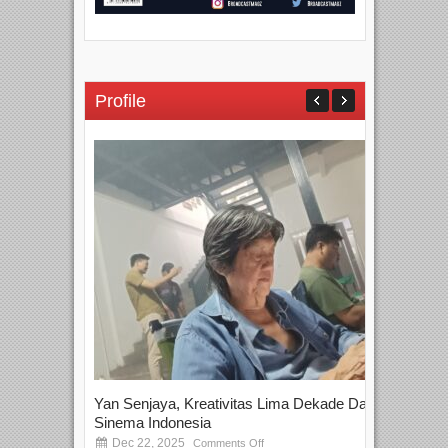
Profile
Yan Senjaya, Kreativitas Lima Dekade Dalam
Tam
Sinema Indonesia
Film
Dec 22, 2025
S
Comments Off