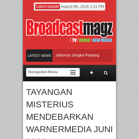
Latest update
August 6th, 2026 2:31 PM
ralih dari Kampanye ke Kolaborasi Jangka Panjang
LATEST NEWS
 Took di Ubud, Bali
anic Course
TAYANGAN
ndoro
Afan Hadirkan Hipdut Modern “Jangan Ungkit-Ungkit”
MISTERIUS
MENDEBARKAN
WARNERMEDIA JUNI