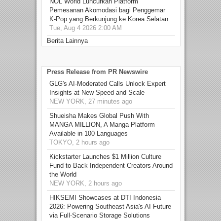
NOL World Luncurkan Platform
Pemesanan Akomodasi bagi Penggemar
K-Pop yang Berkunjung ke Korea Selatan
Tue, Aug 4 2026 2:00 AM
Berita Lainnya
Press Release from PR Newswire
GLG's AI-Moderated Calls Unlock Expert
Insights at New Speed and Scale
NEW YORK, 27 minutes ago
Shueisha Makes Global Push With
MANGA MILLION, A Manga Platform
Available in 100 Languages
TOKYO, 2 hours ago
Kickstarter Launches $1 Million Culture
Fund to Back Independent Creators Around
the World
NEW YORK, 2 hours ago
HIKSEMI Showcases at DTI Indonesia
2026: Powering Southeast Asia's AI Future
via Full‑Scenario Storage Solutions