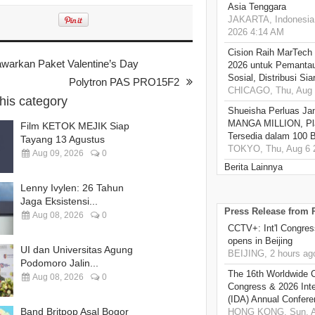
Asia Tenggara
JAKARTA, Indonesia,
2026 4:14 AM
Cision Raih MarTech
awarkan Paket Valentine’s Day
2026 untuk Pemantau
Sosial, Distribusi Si
Polytron PAS PRO15F2
CHICAGO, Thu, Aug 
this category
Shueisha Perluas Ja
MANGA MILLION, Pl
Film KETOK MEJIK Siap
Tersedia dalam 100 
Tayang 13 Agustus
TOKYO, Thu, Aug 6 
Aug 09, 2026
0
Berita Lainnya
Lenny Ivylen: 26 Tahun
Jaga Eksistensi...
Press Release from
Aug 08, 2026
0
CCTV+: Int'l Congres
opens in Beijing
UI dan Universitas Agung
BEIJING, 2 hours ag
Podomoro Jalin...
The 16th Worldwide C
Aug 08, 2026
0
Congress & 2026 Inte
(IDA) Annual Confere
Band Britpop Asal Bogor
HONG KONG, Sun, A