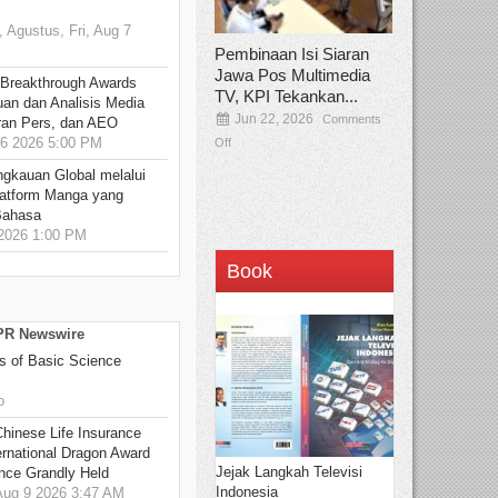
 Agustus, Fri, Aug 7
Pembinaan Isi Siaran
Jawa Pos Multimedia
 Breakthrough Awards
TV, KPI Tekankan...
an dan Analisis Media
Jun 22, 2026
Comments
aran Pers, dan AEO
6 2026 5:00 PM
Off
ngkauan Global melalui
atform Manga yang
Bahasa
2026 1:00 PM
Book
 PR Newswire
s of Basic Science
o
hinese Life Insurance
rnational Dragon Award
Jejak Langkah Televisi
nce Grandly Held
Indonesia
ug 9 2026 3:47 AM