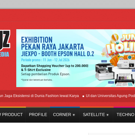
 Eksistensi di Dunia Fashion lewat Karya
UI dan Universitas Agung Podomoro 
 PRODUCT
PROFILE
CORNER
SATELLITE
TECHNO