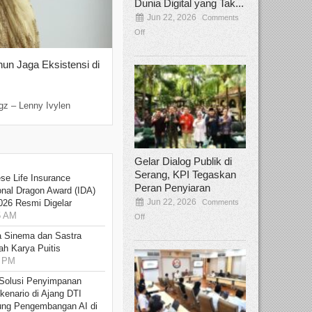
Dunia Digital yang Tak...
Jun 22, 2026
Comments
Off
hun Jaga Eksistensi di
Yan Senjaya, Kreativitas Lima Dekad
Sinema Indonesia
Dec 22, 2025
Comments Off
gz – Lenny Ivylen
Jakarta, Broadcastmagz – Yan Senjaya ada
Gelar Dialog Publik di
Serang, KPI Tegaskan
se Life Insurance
Peran Penyiaran
onal Dragon Award (IDA)
Jun 22, 2026
Comments
026 Resmi Digelar
5 AM
Off
 Sinema dan Sastra
h Karya Puitis
9 PM
Solusi Penyimpanan
kenario di Ajang DTI
ung Pengembangan AI di