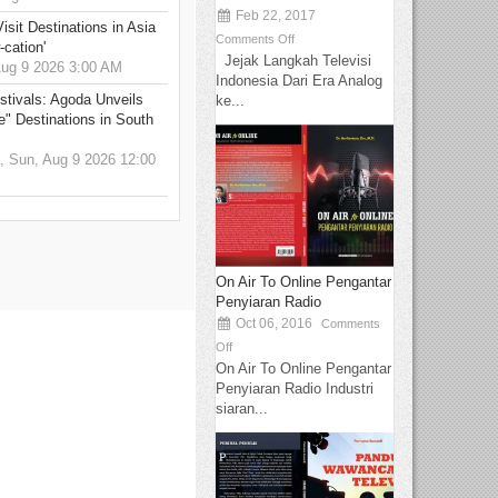
Feb 22, 2017
sit Destinations in Asia
Comments Off
-cation'
Jejak Langkah Televisi
g 9 2026 3:00 AM
Indonesia Dari Era Analog
stivals: Agoda Unveils
ke...
e" Destinations in South
 Sun, Aug 9 2026 12:00
On Air To Online Pengantar
Penyiaran Radio
Oct 06, 2016
Comments
Off
On Air To Online Pengantar
Penyiaran Radio Industri
siaran...