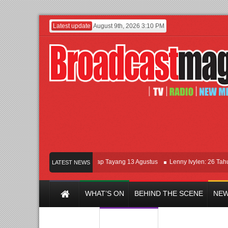
Latest update
August 9th, 2026 3:10 PM
Film KETOK MEJIK Siap Tayang 13 Agustus
Lenny Ivylen: 26 Tahun Jaga
LATEST NEWS
WHAT’S ON
BEHIND THE SCENE
NEW
Y CHANNEL
FILM & MUSIC