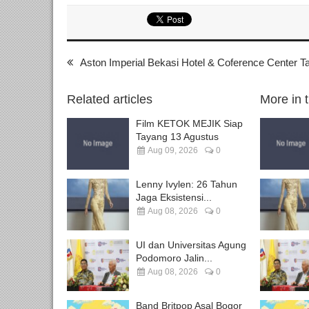
Aston Imperial Bekasi Hotel & Coference Center T
Related articles
More in 
Film KETOK MEJIK Siap
Tayang 13 Agustus
Aug 09, 2026
0
Lenny Ivylen: 26 Tahun
Jaga Eksistensi...
Aug 08, 2026
0
UI dan Universitas Agung
Podomoro Jalin...
Aug 08, 2026
0
Band Britpop Asal Bogor