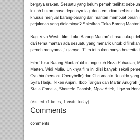
bergaya urakan. Sesuatu yang belum pernah terlihat sebelu
kuliah bukan masa depannya lagi dan kemudian berbisnis k
khusus menjual barang-barang dari mantan membuat peran ini
perjalanan yang dialaminya? Saksikan ‘Toko Barang Mantan’
Bagi Viva Westi, film ‘Toko Barang Mantan’ dirasa cukup d
dari tema mantan ada sesuatu yang menarik untuk difilmkan.
pernah menyamai,” ujarnya. “Film ini bukan hanya bercerita t
Film ‘Toko Barang Mantan’ dibintangi oleh Reza Rahadian, M
Marten, Widi Mulia. Uniknya film ini diisi banyak sekali pem
Cynthia (personil Cherrybelle) dan Chrismanto Ronaldo yan
Syifa Hadju, Niken Anjani, Ibob Tarigan dan Martin Anugra
Stella Cornelia, Shareefa Daanish, Mpok Atiek, Ligwina Ha
(Visited 71 times, 1 visits today)
Comments
comments