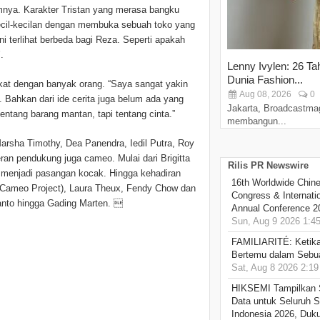
mnya. Karakter Tristan yang merasa bangku
ecil-kecilan dengan membuka sebuah toko yang
 terlihat berbeda bagi Reza. Seperti apakah
.
Lenny Ivylen: 26 Ta
Dunia Fashion...
ekat dengan banyak orang. “Saya sangat yakin
Aug 08, 2026
0
 Bahkan dari ide cerita juga belum ada yang
Jakarta, Broadcastma
entang barang mantan, tapi tentang cinta.”
membangun...
arsha Timothy, Dea Panendra, Iedil Putra, Roy
eran pendukung juga cameo. Mulai dari Brigitta
Rilis PR Newswire
g menjadi pasangan kocak. Hingga kehadiran
16th Worldwide Chine
h (Cameo Project), Laura Theux, Fendy Chow dan
Congress & Internati
nanto hingga Gading Marten. 
Annual Conference 2
Sun, Aug 9 2026 1:4
FAMILIARITÉ: Ketika
Bertemu dalam Sebua
Sat, Aug 8 2026 2:1
HIKSEMI Tampilkan 
Data untuk Seluruh S
Indonesia 2026, Duk