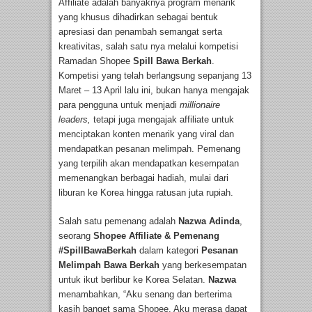
Affiliate adalah banyaknya program menarik
yang khusus dihadirkan sebagai bentuk
apresiasi dan penambah semangat serta
kreativitas, salah satu nya melalui kompetisi
Ramadan Shopee
Spill Bawa Berkah
.
Kompetisi yang telah berlangsung sepanjang 13
Maret – 13 April lalu ini, bukan hanya mengajak
para pengguna untuk menjadi
millionaire
leaders,
tetapi juga mengajak affiliate untuk
menciptakan konten menarik yang viral dan
mendapatkan pesanan melimpah. Pemenang
yang terpilih akan mendapatkan kesempatan
memenangkan berbagai hadiah, mulai dari
liburan ke Korea hingga ratusan juta rupiah.
Salah satu pemenang adalah
Nazwa Adinda
,
seorang
Shopee Affiliate & Pemenang
#SpillBawaBerkah
dalam kategori
Pesanan
Melimpah Bawa Berkah
yang berkesempatan
untuk ikut berlibur ke Korea Selatan.
Nazwa
menambahkan, “Aku senang dan berterima
kasih banget sama Shopee. Aku merasa dapat