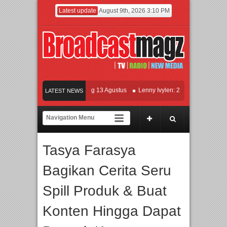
Latest update
August 9th, 2026 3:10 PM
 KETOK MEJIK Siap Tayang 13 Agustus
Lenny Ivylen: 26 Tahun Jaga Eksistensi
LATEST NEWS
an Universitas Agung Podomoro Jalin Kerja Sama Pendidikan dan Riset untuk Cet
maikan Jakarta dengan Ribuan Mainan dan Produk Bayi dari Seluruh Dunia, IBTE 
Tasya Farasya
Bagikan Cerita Seru
Spill Produk & Buat
Konten Hingga Dapat