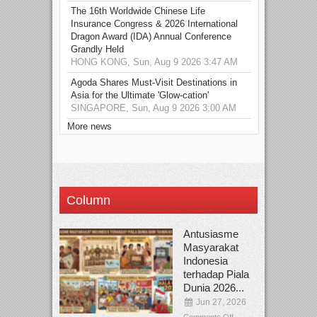
The 16th Worldwide Chinese Life
Insurance Congress & 2026 International
Dragon Award (IDA) Annual Conference
Grandly Held
HONG KONG, Sun, Aug 9 2026 3:47 AM
Agoda Shares Must-Visit Destinations in
Asia for the Ultimate 'Glow-cation'
SINGAPORE, Sun, Aug 9 2026 3:00 AM
More news
Column
Antusiasme
Masyarakat
Indonesia
terhadap Piala
Dunia 2026...
Jun 27, 2026
Comments Off