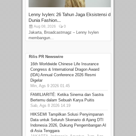
Lenny Ivylen: 26 Tahun Jaga Eksistensi di
Yan
Dunia Fashion...
Sin
Aug 08, 2026
0
D
Jakarta, Broadcastmagz – Lenny Ivylen
Jaka
membangun...
Rilis PR Newswire
16th Worldwide Chinese Life Insurance
Congress & International Dragon Award
(IDA) Annual Conference 2026 Resmi
Digelar
Min, Ags 9 2026 01.45
FAMILIARITÉ: Ketika Sinema dan Sastra
Bertemu dalam Sebuah Karya Puitis
Sab, Ags 8 2026 14.19
HIKSEMI Tampilkan Solusi Penyimpanan
Data untuk Seluruh Skenario di Ajang DTI
Indonesia 2026, Dukung Pengembangan AI
di Asia Tenggara