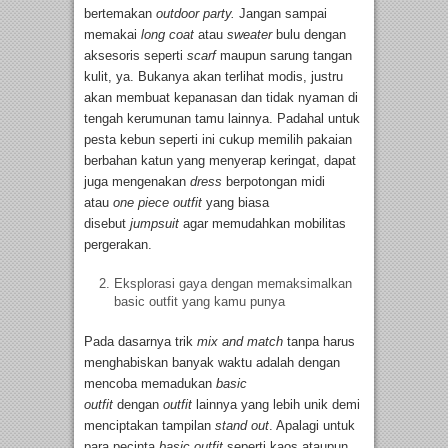
bertemakan
outdoor party.
Jangan sampai
memakai
long coat
atau
sweater
bulu dengan
aksesoris seperti
scarf
maupun sarung tangan
kulit, ya. Bukanya akan terlihat modis, justru
akan membuat kepanasan dan tidak nyaman di
tengah kerumunan tamu lainnya. Padahal untuk
pesta kebun seperti ini cukup memilih pakaian
berbahan katun yang menyerap keringat, dapat
juga mengenakan
dress
berpotongan midi
atau
one piece outfit
yang biasa
disebut
jumpsuit
agar memudahkan mobilitas
pergerakan.
Eksplorasi gaya dengan memaksimalkan
basic outfit yang kamu punya
Pada dasarnya trik
mix and match
tanpa harus
menghabiskan banyak waktu adalah dengan
mencoba memadukan
basic
outfit
dengan
outfit
lainnya yang lebih unik demi
menciptakan tampilan
stand out
. Apalagi untuk
para pecinta
basic outfit
seperti kaos ataupun