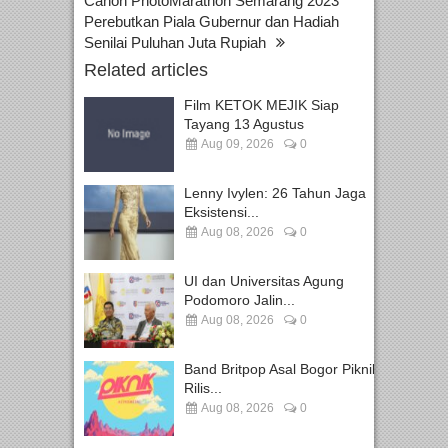
Canon PhotoMarathon Semarang 2023
Perebutkan Piala Gubernur dan Hadiah
Senilai Puluhan Juta Rupiah
Related articles
Film KETOK MEJIK Siap
Tayang 13 Agustus
Aug 09, 2026
0
Lenny Ivylen: 26 Tahun Jaga
Eksistensi...
Aug 08, 2026
0
UI dan Universitas Agung
Podomoro Jalin...
Aug 08, 2026
0
Band Britpop Asal Bogor Piknik
Rilis...
Aug 08, 2026
0