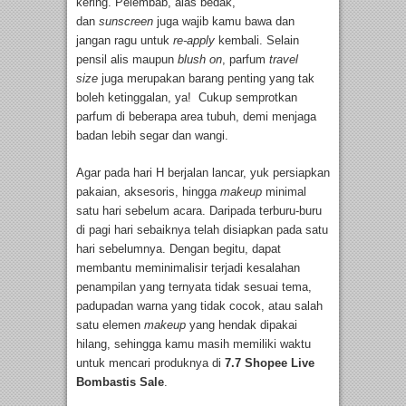
kering. Pelembab, alas bedak,
dan
sunscreen
juga wajib kamu bawa dan
jangan ragu untuk
re-apply
kembali. Selain
pensil alis maupun
blush on
, parfum
travel
size
juga merupakan barang penting yang tak
boleh ketinggalan, ya! Cukup semprotkan
parfum di beberapa area tubuh, demi menjaga
badan lebih segar dan wangi.
Agar pada hari H berjalan lancar, yuk persiapkan
pakaian, aksesoris, hingga
makeup
minimal
satu hari sebelum acara. Daripada terburu-buru
di pagi hari sebaiknya telah disiapkan pada satu
hari sebelumnya. Dengan begitu, dapat
membantu meminimalisir terjadi kesalahan
penampilan yang ternyata tidak sesuai tema,
padupadan warna yang tidak cocok, atau salah
satu elemen
makeup
yang hendak dipakai
hilang, sehingga kamu masih memiliki waktu
untuk mencari produknya di
7.7 Shopee Live
Bombastis Sale
.