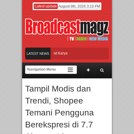
Latest update
August 9th, 2026 3:10 PM
tensi di Dunia Fashion lewat Karya
LATEST NEWS
 Cetak Talenta Unggul
Band Britpop Asal Bogor Piknik Rilis Mini Album “Astrome
IBTE 2026 Siap Digelar!
Film KETOK MEJIK Siap Tayang 13 Agustus
Tampil Modis dan
Trendi, Shopee
Temani Pengguna
Berekspresi di 7.7