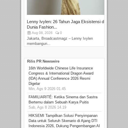
Lenny Ivylen: 26 Tahun Jaga Eksistensi di
Yan
Dunia Fashion...
Sin
Aug 08, 2026
0
D
Jakarta, Broadcastmagz – Lenny Ivylen
Jaka
membangun...
Rilis PR Newswire
16th Worldwide Chinese Life Insurance
Congress & International Dragon Award
(IDA) Annual Conference 2026 Resmi
Digelar
Min, Ags 9 2026 01.45
FAMILIARITÉ: Ketika Sinema dan Sastra
Bertemu dalam Sebuah Karya Puitis
Sab, Ags 8 2026 14.19
HIKSEMI Tampilkan Solusi Penyimpanan
Data untuk Seluruh Skenario di Ajang DTI
Indonesia 2026, Dukung Pengembangan AI