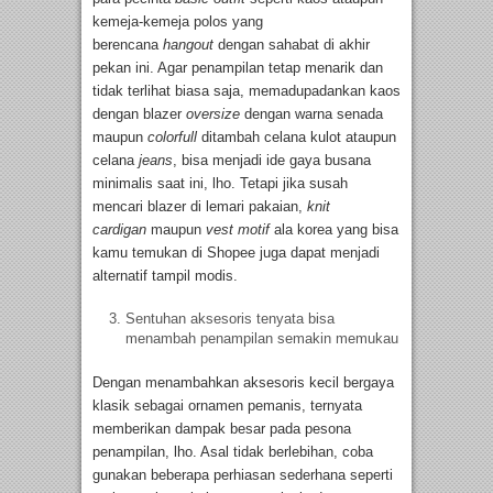
kemeja-kemeja polos yang
berencana
hangout
dengan sahabat di akhir
pekan ini. Agar penampilan tetap menarik dan
tidak terlihat biasa saja, memadupadankan kaos
dengan blazer
oversize
dengan warna senada
maupun
colorfull
ditambah celana kulot ataupun
celana
jeans
, bisa menjadi ide gaya busana
minimalis saat ini, lho. Tetapi jika susah
mencari blazer di lemari pakaian,
knit
cardigan
maupun
vest motif
ala korea yang bisa
kamu temukan di Shopee juga dapat menjadi
alternatif tampil modis.
Sentuhan aksesoris tenyata bisa
menambah penampilan semakin memukau
Dengan menambahkan aksesoris kecil bergaya
klasik sebagai ornamen pemanis, ternyata
memberikan dampak besar pada pesona
penampilan, lho. Asal tidak berlebihan, coba
gunakan beberapa perhiasan sederhana seperti