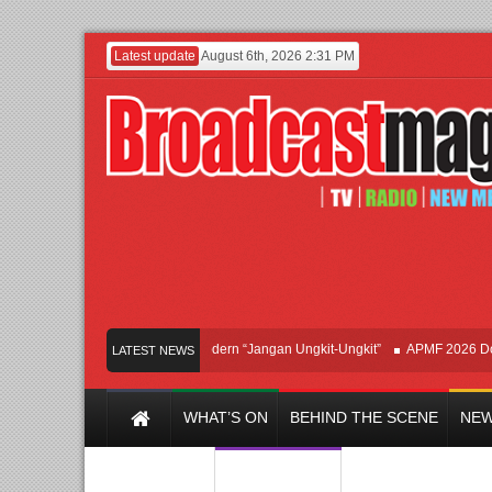
Latest update
August 6th, 2026 2:31 PM
Afan Hadirkan Hipdut Modern “Jangan Ungkit-Ungkit”
APMF 2026 Dorong In
LATEST NEWS
WHAT’S ON
BEHIND THE SCENE
NEW
Y CHANNEL
FILM & MUSIC