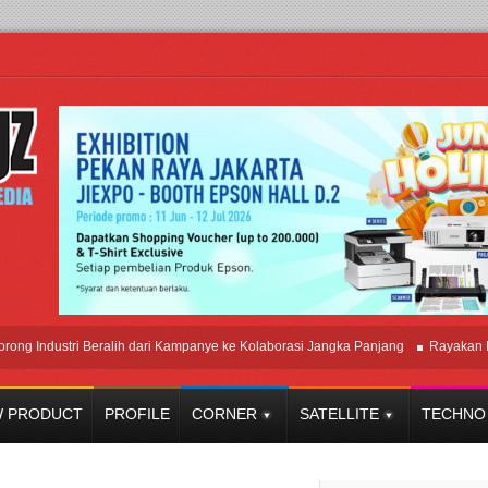
dustri Beralih dari Kampanye ke Kolaborasi Jangka Panjang
Rayakan Perpad
 PRODUCT
PROFILE
CORNER
SATELLITE
TECHNO