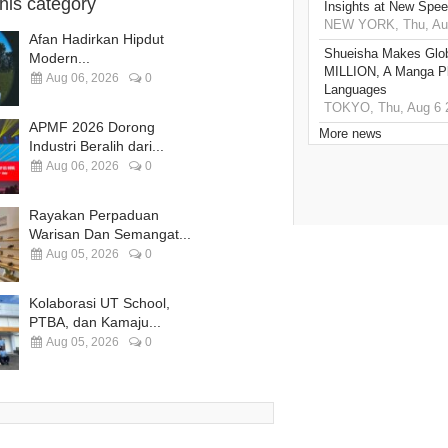
this category
Insights at New Spe
NEW YORK, Thu, Aug
Afan Hadirkan Hipdut
Shueisha Makes Glo
Modern...
MILLION, A Manga Pla
Aug 06, 2026
0
Languages
TOKYO, Thu, Aug 6 
APMF 2026 Dorong
More news
Industri Beralih dari...
Aug 06, 2026
0
Rayakan Perpaduan
Warisan Dan Semangat...
Aug 05, 2026
0
Kolaborasi UT School,
PTBA, dan Kamaju...
Aug 05, 2026
0