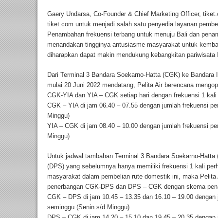
Gaery Undarsa, Co-Founder & Chief Marketing Officer, tike
tiket.com untuk menjadi salah satu penyedia layanan pembeli
Penambahan frekuensi terbang untuk menuju Bali dan pena
menandakan tingginya antusiasme masyarakat untuk kembali
diharapkan dapat makin mendukung kebangkitan pariwisata 
Dari Terminal 3 Bandara Soekarno-Hatta (CGK) ke Bandara I
mulai 20 Juni 2022 mendatang, Pelita Air berencana mengop
CGK-YIA dan YIA – CGK setiap hari dengan frekuensi 1 kali 
CGK – YIA di jam 06.40 – 07.55 dengan jumlah frekuensi p
Minggu)
YIA – CGK di jam 08.40 – 10.00 dengan jumlah frekuensi p
Minggu)
Untuk jadwal tambahan Terminal 3 Bandara Soekarno-Hatta 
(DPS) yang sebelumnya hanya memiliki frekuensi 1 kali pe
masyarakat dalam pembelian rute domestik ini, maka Pelit
penerbangan CGK-DPS dan DPS – CGK dengan skema pena
CGK – DPS di jam 10.45 – 13.35 dan 16.10 – 19.00 dengan 
seminggu (Senin s/d Minggu)
DPS – CGK di jam 14.20 – 15.10 dan 19.45 – 20.35 dengan 