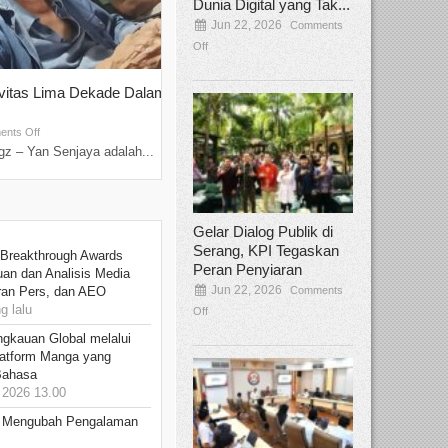
Dunia Digital yang Tak...
Jun 22, 2026
Comments
Off
ivitas Lima Dekade Dalam
Tamee Irelly Menjadi Juri Open Casti
Film Terbaru...
Sep 08, 2025
nts Off
Comments Off
z – Yan Senjaya adalah...
Bekasi, Broadcastmagz – Dalam upaya me
talenta...
Gelar Dialog Publik di
Serang, KPI Tegaskan
 Breakthrough Awards
Peran Penyiaran
an dan Analisis Media
Jun 22, 2026
Comments
aran Pers, dan AEO
 lalu
Off
ngkauan Global melalui
atform Manga yang
Bahasa
2026 13.00
: Mengubah Pengalaman