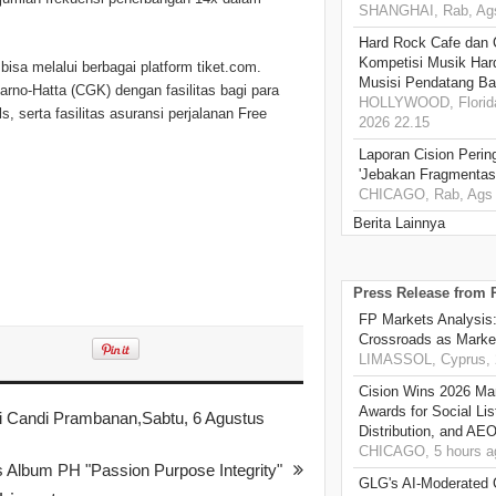
SHANGHAI, Rab, Ags
Hard Rock Cafe dan
Kompetisi Musik Har
bisa melalui berbagai platform tiket.com.
Musisi Pendatang Ba
arno-Hatta (CGK) dengan fasilitas bagi para
HOLLYWOOD, Florida
, serta fasilitas asuransi perjalanan Free
2026 22.15
Laporan Cision Perin
'Jebakan Fragmentas
CHICAGO, Rab, Ags 
Berita Lainnya
Press Release from
FP Markets Analysis
Crossroads as Mark
LIMASSOL, Cyprus, 
Cision Wins 2026 Ma
Awards for Social Li
 Candi Prambanan,Sabtu, 6 Agustus
Distribution, and AE
CHICAGO, 5 hours a
 Album PH "Passion Purpose Integrity"
GLG's AI-Moderated 