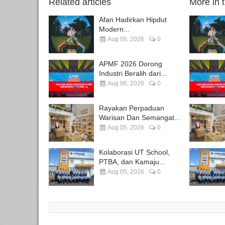
Related articles
More in 
Afan Hadirkan Hipdut
Modern...
Aug 06, 2026
0
APMF 2026 Dorong
Industri Beralih dari...
Aug 06, 2026
0
Rayakan Perpaduan
Warisan Dan Semangat...
Aug 05, 2026
0
Kolaborasi UT School,
PTBA, dan Kamaju...
Aug 05, 2026
0