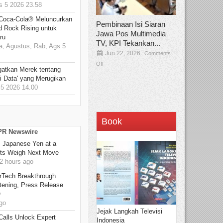
 5 2026 23.58
 Coca-Cola® Meluncurkan
Pembinaan Isi Siaran
d Rock Rising untuk
Jawa Pos Multimedia
ru
TV, KPI Tekankan...
, Agustus, Rab, Ags 5
Jun 22, 2026
Comments
Off
gatkan Merek tentang
i Data' yang Merugikan
5 2026 14.00
Book
 PR Newswire
: Japanese Yen at a
ets Weigh Next Move
2 hours ago
rTech Breakthrough
stening, Press Release
O
go
Jejak Langkah Televisi
Calls Unlock Expert
Indonesia