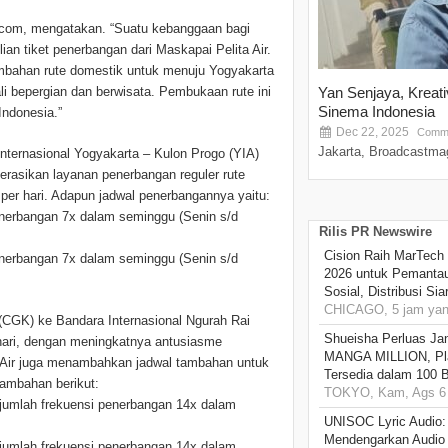
t.com, mengatakan. “Suatu kebanggaan bagi
an tiket penerbangan dari Maskapai Pelita Air.
mbahan rute domestik untuk menuju Yogyakarta
 bepergian dan berwisata. Pembukaan rute ini
Yan Senjaya, Kreat
Sinema Indonesia
Indonesia.”
Dec 22, 2025
Comme
Jakarta, Broadcastmag
nternasional Yogyakarta – Kulon Progo (YIA)
erasikan layanan penerbangan reguler rute
per hari. Adapun jadwal penerbangannya yaitu:
enerbangan 7x dalam seminggu (Senin s/d
Rilis PR Newswire
Cision Raih MarTech
enerbangan 7x dalam seminggu (Senin s/d
2026 untuk Pemantau
Sosial, Distribusi Si
CHICAGO, 5 jam yang
(CGK) ke Bandara Internasional Ngurah Rai
Shueisha Perluas Ja
rhari, dengan meningkatnya antusiasme
MANGA MILLION, Pl
a Air juga menambahkan jadwal tambahan untuk
Tersedia dalam 100 
mbahan berikut:
TOKYO, Kam, Ags 6 
jumlah frekuensi penerbangan 14x dalam
UNISOC Lyric Audio
Mendengarkan Audio
jumlah frekuensi penerbangan 14x dalam