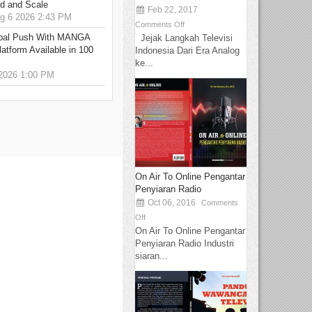
ed and Scale
Feb 22, 2017
 6 2026 2:43 PM
Comments Off
bal Push With MANGA
Jejak Langkah Televisi
tform Available in 100
Indonesia Dari Era Analog
ke...
2026 1:00 PM
On Air To Online Pengantar
Penyiaran Radio
Oct 06, 2016
Comments
Off
On Air To Online Pengantar
Penyiaran Radio Industri
siaran...