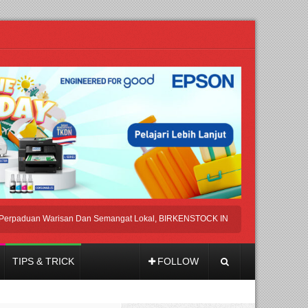
uan Warisan Dan Semangat Lokal, BIRKENSTOCK INDONESIA Membuka Took di 
TIPS & TRICK
FOLLOW