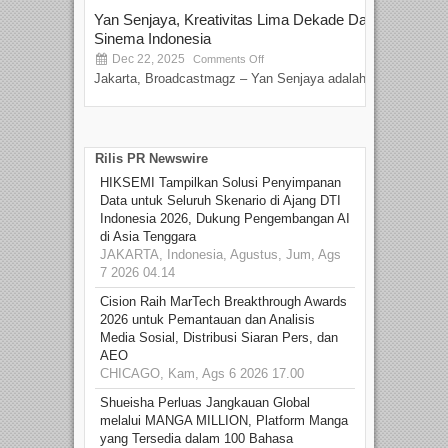
Yan Senjaya, Kreativitas Lima Dekade Dalam
Tam
Sinema Indonesia
Film
Dec 22, 2025
S
Comments Off
Jakarta, Broadcastmagz – Yan Senjaya adalah...
Beka
talen
Rilis PR Newswire
HIKSEMI Tampilkan Solusi Penyimpanan
Data untuk Seluruh Skenario di Ajang DTI
Indonesia 2026, Dukung Pengembangan AI
di Asia Tenggara
JAKARTA, Indonesia, Agustus, Jum, Ags
7 2026 04.14
Cision Raih MarTech Breakthrough Awards
2026 untuk Pemantauan dan Analisis
Media Sosial, Distribusi Siaran Pers, dan
AEO
CHICAGO, Kam, Ags 6 2026 17.00
Shueisha Perluas Jangkauan Global
melalui MANGA MILLION, Platform Manga
yang Tersedia dalam 100 Bahasa