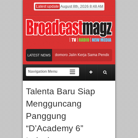
Latest update
August 8th, 2026 8:48 AM
 dan Universitas Agung Podomoro Jalin Kerja Sama Pendidikan dan Riset untuk C
LATEST NEWS
ramaikan Jakarta dengan Ribuan Mainan dan Produk Bayi dari Seluruh Dunia, IB
njadi Gerbang Inovasi dan Peluang Bisnis Industri Gifts dan Housewares Asia Ten
Talenta Baru Siap
 dan Universitas Agung Podomoro Jalin Kerja Sama Pendidikan dan Riset untuk C
Mengguncang
Panggung
“D’Academy 6”