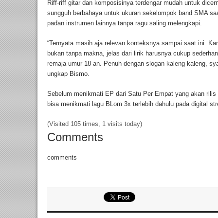
Riff-riff gitar dan komposisinya terdengar mudah untuk dicer
sungguh berbahaya untuk ukuran sekelompok band SMA saat i
padan instrumen lainnya tanpa ragu saling melengkapi.
“Ternyata masih aja relevan konteksnya sampai saat ini. K
bukan tanpa makna, jelas dari lirik harusnya cukup sederh
remaja umur 18-an. Penuh dengan slogan kaleng-kaleng, syair
ungkap Bismo.
Sebelum menikmati EP dari Satu Per Empat yang akan rilis
bisa menikmati lagu BLom 3x terlebih dahulu pada digital str
(Visited 105 times, 1 visits today)
Comments
comments