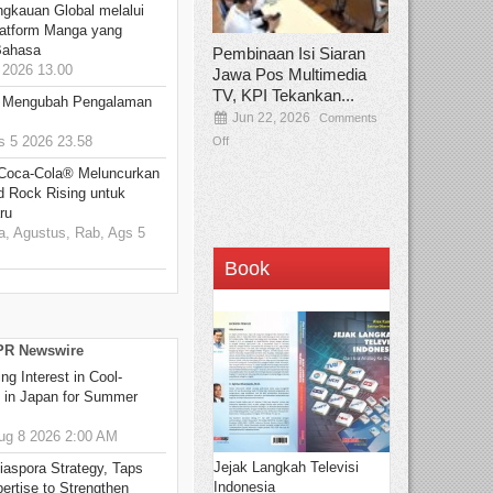
ngkauan Global melalui
atform Manga yang
Bahasa
Pembinaan Isi Siaran
2026 13.00
Jawa Pos Multimedia
TV, KPI Tekankan...
: Mengubah Pengalaman
Jun 22, 2026
Comments
 5 2026 23.58
Off
 Coca-Cola® Meluncurkan
d Rock Rising untuk
ru
, Agustus, Rab, Ags 5
Book
 PR Newswire
g Interest in Cool-
s in Japan for Summer
g 8 2026 2:00 AM
Jejak Langkah Televisi
aspora Strategy, Taps
Indonesia
ertise to Strengthen