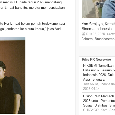
an merilis EP pada tahun 2022 mendatang.
 Per Empat band itu, mereka mempersiapkan
 Satu Per Empat belum pernah terdokumentasi
Yan Senjaya, Kreat
Sinema Indonesia
gai jembatan ke album kedua,” jelas Audi.
Dec 22, 2025
Comme
Jakarta, Broadcastmag
Rilis PR Newswire
HIKSEMI Tampilkan 
Data untuk Seluruh S
Indonesia 2026, Duk
Asia Tenggara
JAKARTA, Indonesia,
2026 04.14
Cision Raih MarTech
2026 untuk Pemantau
Sosial, Distribusi Si
CHICAGO, Kam, Ags 