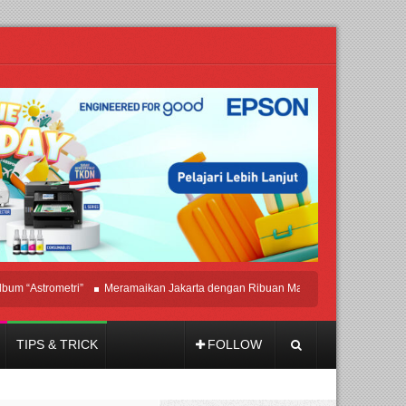
strometri”
Meramaikan Jakarta dengan Ribuan Mainan dan Produk Bayi dari Se
TIPS & TRICK
FOLLOW