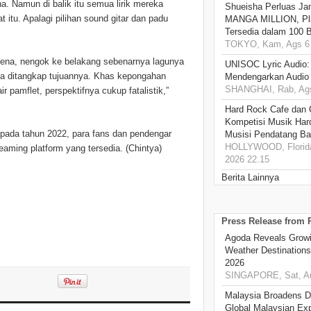
na. Namun di balik itu semua lirik mereka
Shueisha Perluas Ja
tu. Apalagi pilihan sound gitar dan padu
MANGA MILLION, Pl
Tersedia dalam 100 
TOKYO, Kam, Ags 6 
arena, nengok ke belakang sebenarnya lagunya
UNISOC Lyric Audio
ana ditangkap tujuannya. Khas kepongahan
Mendengarkan Audio
SHANGHAI, Rab, Ags
 pamflet, perspektifnya cukup fatalistik,”
Hard Rock Cafe dan
Kompetisi Musik Har
 pada tahun 2022, para fans dan pendengar
Musisi Pendatang Ba
HOLLYWOOD, Florida
eaming platform yang tersedia. (Chintya)
2026 22.15
Berita Lainnya
Press Release from
Agoda Reveals Growin
Weather Destination
2026
SINGAPORE, Sat, Au
Malaysia Broadens Di
Global Malaysian Exp