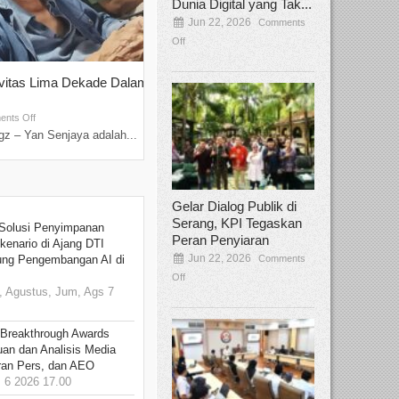
Dunia Digital yang Tak...
Jun 22, 2026
Comments
Off
ivitas Lima Dekade Dalam
Tamee Irelly Menjadi Juri Open Casti
Film Terbaru...
Sep 08, 2025
nts Off
Comments Off
z – Yan Senjaya adalah...
Bekasi, Broadcastmagz – Dalam upaya me
talenta...
Gelar Dialog Publik di
Serang, KPI Tegaskan
Solusi Penyimpanan
Peran Penyiaran
kenario di Ajang DTI
Jun 22, 2026
Comments
ung Pengembangan AI di
Off
 Agustus, Jum, Ags 7
 Breakthrough Awards
an dan Analisis Media
aran Pers, dan AEO
6 2026 17.00