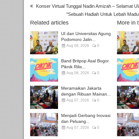
Konser Virtual Tunggal Nadin Amizah – Selamat Ul
“Sebuah Hadiah Untuk Lebah Madu
Related articles
More in 
UI dan Universitas Agung
Podomoro Jalin...
Aug 08, 2026
0
Band Britpop Asal Bogor
Piknik Rilis...
Aug 08, 2026
0
Meramaikan Jakarta
dengan Ribuan Mainan...
Aug 07, 2026
0
Menjadi Gerbang Inovasi
dan Peluang...
Aug 07, 2026
0