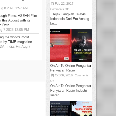
Feb 22, 2017
g 8 2026 1:57 AM
Comments Off
Jejak Langkah Televisi
hrough Films: ASEAN Film
Indonesia Dari Era Analog
 this August with its
ke...
o Date
g 7 2026 12:05 PM
g the world's most
es by TIME magazine
 India, Fri, Aug 7
On Air To Online Pengantar
Penyiaran Radio
Oct 06, 2016
Comments
Off
On Air To Online Pengantar
Penyiaran Radio Industri
siaran...