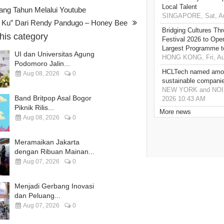
Local Talent
ang Tahun Melalui Youtube
SINGAPORE, Sat, Au
 Ku” Dari Rendy Pandugo – Honey Bee
Bridging Cultures T
this category
Festival 2026 to Open
Largest Programme t
UI dan Universitas Agung
HONG KONG, Fri, Au
Podomoro Jalin...
HCLTech named amon
Aug 08, 2026
0
sustainable compani
NEW YORK and NOIDA,
Band Britpop Asal Bogor
2026 10:43 AM
Piknik Rilis...
More news
Aug 08, 2026
0
Meramaikan Jakarta
dengan Ribuan Mainan...
Aug 07, 2026
0
Menjadi Gerbang Inovasi
dan Peluang...
Aug 07, 2026
0