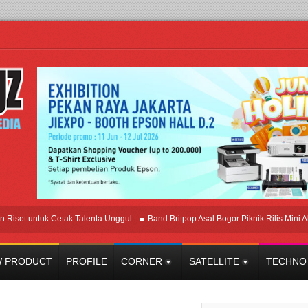
 untuk Cetak Talenta Unggul
Band Britpop Asal Bogor Piknik Rilis Mini Album “A
 PRODUCT
PROFILE
CORNER
SATELLITE
TECHNO