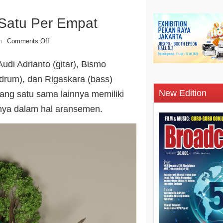
 Satu Per Empat
Comments Off
n
di Adrianto (gitar), Bismo
 (drum), dan Rigaskara (bass)
New Edition
g satu sama lainnya memiliki
nya dalam hal aransemen.