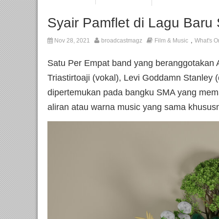
Syair Pamflet di Lagu Baru
,
Nov 28, 2021
broadcastmagz
Film & Music
What's O
Satu Per Empat band yang beranggotakan Au
Triastirtoaji (vokal), Levi Goddamn Stanley
dipertemukan pada bangku SMA yang meman
aliran atau warna music yang sama khusus