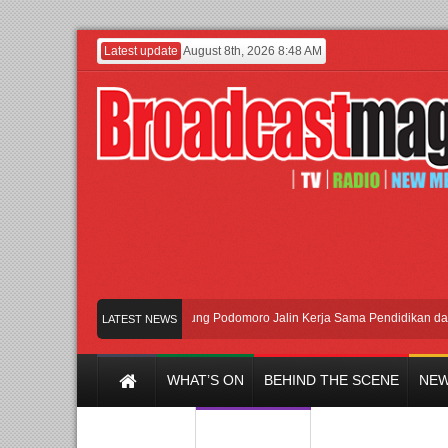
Latest update
August 8th, 2026 8:48 AM
UI dan Universitas Agung Podomoro Jalin Kerja Sama Pendidikan dan Riset
LATEST NEWS
WHAT’S ON
BEHIND THE SCENE
NEW
Y CHANNEL
FILM & MUSIC