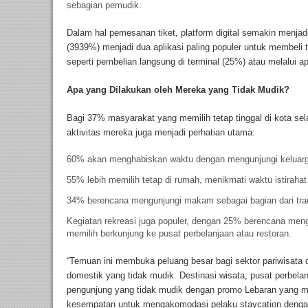
sebagian pemudik.
Dalam hal pemesanan tiket, platform digital semakin menjad
(3939%) menjadi dua aplikasi paling populer untuk membeli t
seperti pembelian langsung di terminal (25%) atau melalui ap
Apa yang Dilakukan oleh Mereka yang Tidak Mudik?
Bagi 37% masyarakat yang memilih tetap tinggal di kota se
aktivitas mereka juga menjadi perhatian utama:
60% akan menghabiskan waktu dengan mengunjungi keluarg
55% lebih memilih tetap di rumah, menikmati waktu istirahat
34% berencana mengunjungi makam sebagai bagian dari trad
Kegiatan rekreasi juga populer, dengan 25% berencana meng
memilih berkunjung ke pusat perbelanjaan atau restoran.
“Temuan ini membuka peluang besar bagi sektor pariwisata
domestik yang tidak mudik. Destinasi wisata, pusat perbela
pengunjung yang tidak mudik dengan promo Lebaran yang men
kesempatan untuk mengakomodasi pelaku staycation dengan