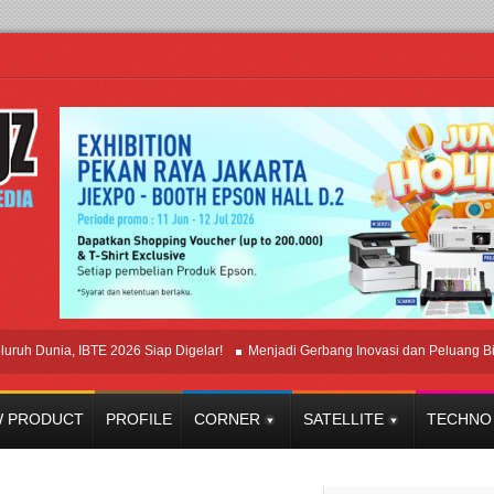
unia, IBTE 2026 Siap Digelar!
Menjadi Gerbang Inovasi dan Peluang Bisnis In
 PRODUCT
PROFILE
CORNER
SATELLITE
TECHNO