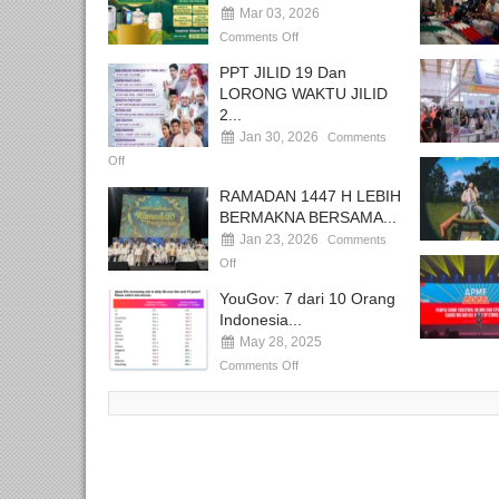
Mar 03, 2026
Comments Off
PPT JILID 19 Dan
LORONG WAKTU JILID
2...
Jan 30, 2026
Comments
Off
RAMADAN 1447 H LEBIH
BERMAKNA BERSAMA...
Jan 23, 2026
Comments
Off
YouGov: 7 dari 10 Orang
Indonesia...
May 28, 2025
Comments Off