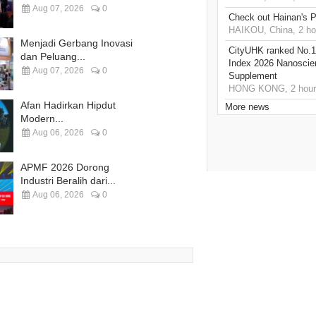
Aug 07, 2026
0
Check out Hainan's P
HAIKOU, China, 2 ho
Menjadi Gerbang Inovasi
CityUHK ranked No.1
dan Peluang...
Index 2026 Nanoscie
Aug 07, 2026
0
Supplement
HONG KONG, 2 hour
Afan Hadirkan Hipdut
More news
Modern...
Aug 06, 2026
0
APMF 2026 Dorong
Industri Beralih dari...
Aug 06, 2026
0