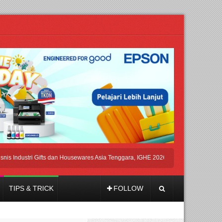
dustri Gifts dan Housewares Asia Tenggara, IGHE 2026 Kembali Digelar di Jakart
TIPS & TRICK
FOLLOW