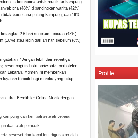
ndonesia berencana untuk mudik ke kampung
banyak pria (48%) dibandingkan wanita (42%)
en tidak berencana pulang kampung, dan 18%
k.
h berangkat 2-6 hari sebelum Lebaran (48%),
m (10%) atau lebih dari 14 hari sebelum (8%).
ngatakan, “Dengan lebih dari sepertiga
 besar bagi industri pariwisata, perhotelan,
 dan Lebaran. Momen ini memberikan
Profile
 layanan terbaik bagi mereka yang tetap
nan Tiket Beralih ke Online Mudik dengan
ang kampung dan kembali setelah Lebaran.
igunakan oleh pemudik.
serta pesawat dan kapal laut digunakan oleh