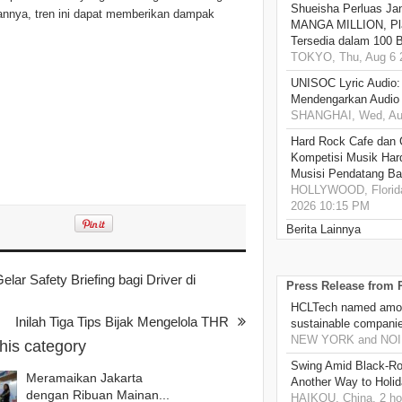
Shueisha Perluas Ja
pannya, tren ini dapat memberikan dampak
MANGA MILLION, Pl
Tersedia dalam 100 
TOKYO, Thu, Aug 6 
UNISOC Lyric Audio
Mendengarkan Audio
SHANGHAI, Wed, Aug
Hard Rock Cafe dan
Kompetisi Musik Har
Musisi Pendatang Ba
HOLLYWOOD, Florida
2026 10:15 PM
Berita Lainnya
r Safety Briefing bagi Driver di
Press Release from
HCLTech named amon
Inilah Tiga Tips Bijak Mengelola THR
sustainable compani
NEW YORK and NOIDA
this category
Swing Amid Black‑Ro
Meramaikan Jakarta
Another Way to Holid
dengan Ribuan Mainan...
HAIKOU, China, 2 ho