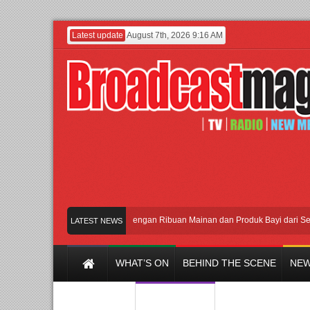
Latest update
August 7th, 2026 9:16 AM
Meramaikan Jakarta dengan Ribuan Mainan dan Produk Bayi dari Seluruh D
LATEST NEWS
WHAT’S ON
BEHIND THE SCENE
NEW
Y CHANNEL
FILM & MUSIC