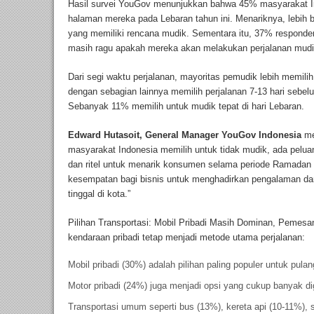
Hasil survei YouGov menunjukkan bahwa 45% masyarakat I
halaman mereka pada Lebaran tahun ini. Menariknya, lebih 
yang memiliki rencana mudik. Sementara itu, 37% respond
masih ragu apakah mereka akan melakukan perjalanan mudi
Dari segi waktu perjalanan, mayoritas pemudik lebih memili
dengan sebagian lainnya memilih perjalanan 7-13 hari sebelu
Sebanyak 11% memilih untuk mudik tepat di hari Lebaran.
Edward Hutasoit, General Manager YouGov Indonesia
me
masyarakat Indonesia memilih untuk tidak mudik, ada peluang
dan ritel untuk menarik konsumen selama periode Ramadan
kesempatan bagi bisnis untuk menghadirkan pengalaman dan
tinggal di kota.”
Pilihan Transportasi: Mobil Pribadi Masih Dominan, Pemesa
kendaraan pribadi tetap menjadi metode utama perjalanan:
Mobil pribadi (30%) adalah pilihan paling populer untuk pul
Motor pribadi (24%) juga menjadi opsi yang cukup banyak d
Transportasi umum seperti bus (13%), kereta api (10-11%), 