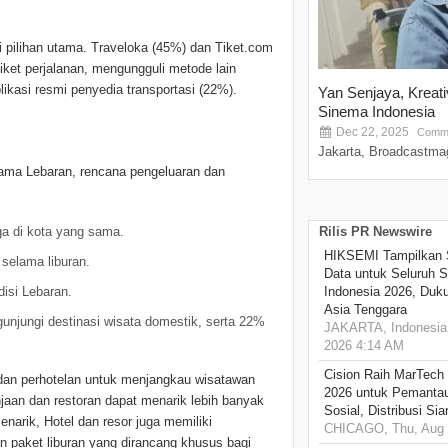
i pilihan utama. Traveloka (45%) dan Tiket.com
iket perjalanan, mengungguli metode lain
likasi resmi penyedia transportasi (22%).
Yan Senjaya, Kreat
Sinema Indonesia
Dec 22, 2025
Comme
Jakarta, Broadcastmag
lama Lebaran, rencana pengeluaran dan
a di kota yang sama.
Rilis PR Newswire
HIKSEMI Tampilkan 
 selama liburan.
Data untuk Seluruh S
isi Lebaran.
Indonesia 2026, Duk
Asia Tenggara
unjungi destinasi wisata domestik, serta 22%
JAKARTA, Indonesia,
2026 4:14 AM
Cision Raih MarTech
 dan perhotelan untuk menjangkau wisatawan
2026 untuk Pemantau
njaan dan restoran dapat menarik lebih banyak
Sosial, Distribusi Si
arik, Hotel dan resor juga memiliki
CHICAGO, Thu, Aug 
 paket liburan yang dirancang khusus bagi