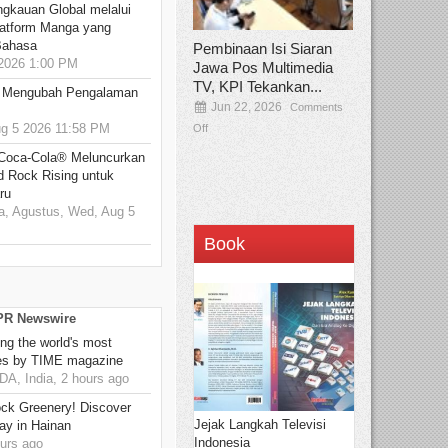
ngkauan Global melalui
atform Manga yang
Bahasa
Pembinaan Isi Siaran
2026 1:00 PM
Jawa Pos Multimedia
TV, KPI Tekankan...
: Mengubah Pengalaman
Jun 22, 2026
Comments
 5 2026 11:58 PM
Off
 Coca-Cola® Meluncurkan
d Rock Rising untuk
ru
, Agustus, Wed, Aug 5
Book
 PR Newswire
g the world's most
es by TIME magazine
, India, 2 hours ago
ck Greenery! Discover
Jejak Langkah Televisi
ay in Hainan
Indonesia
urs ago