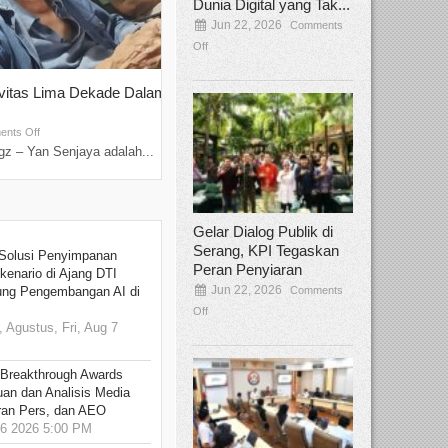
Dunia Digital yang Tak...
Jun 22, 2026
Comments
Off
ivitas Lima Dekade Dalam
Tamee Irelly Menjadi Juri Open Casti
Film Terbaru...
Sep 08, 2025
nts Off
Comments Off
z – Yan Senjaya adalah...
Bekasi, Broadcastmagz – Dalam upaya me
talenta...
Gelar Dialog Publik di
Serang, KPI Tegaskan
Solusi Penyimpanan
Peran Penyiaran
kenario di Ajang DTI
Jun 22, 2026
Comments
ung Pengembangan AI di
Off
 Agustus, Fri, Aug 7
 Breakthrough Awards
an dan Analisis Media
aran Pers, dan AEO
6 2026 5:00 PM