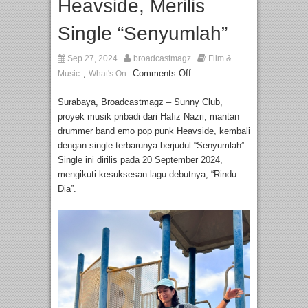
Heavside, Merilis
Single “Senyumlah”
Sep 27, 2024
broadcastmagz
Film &
,
Comments Off
Music
What's On
Surabaya, Broadcastmagz – Sunny Club,
proyek musik pribadi dari Hafiz Nazri, mantan
drummer band emo pop punk Heavside, kembali
dengan single terbarunya berjudul “Senyumlah”.
Single ini dirilis pada 20 September 2024,
mengikuti kesuksesan lagu debutnya, “Rindu
Dia”.