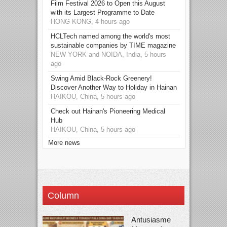
Film Festival 2026 to Open this August
with its Largest Programme to Date
HONG KONG, 4 hours ago
HCLTech named among the world's most
sustainable companies by TIME magazine
NEW YORK and NOIDA, India, 5 hours
ago
Swing Amid Black‑Rock Greenery!
Discover Another Way to Holiday in Hainan
HAIKOU, China, 5 hours ago
Check out Hainan's Pioneering Medical
Hub
HAIKOU, China, 5 hours ago
More news
Column
Antusiasme