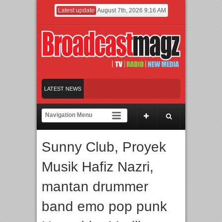
Latest update
August 7th, 2026 9:16 AM
26 Siap Digelar!
LATEST NEWS
, IGHE 2026 Kembali Digelar di Jakarta
Afan Hadirkan Hipdut Modern “Jangan
Sunny Club, Proyek
ook di Ubud, Bali
Musik Hafiz Nazri,
26 Siap Digelar!
mantan drummer
band emo pop punk