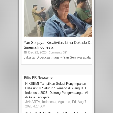
Yan Senjaya, Kreativitas Lima Dekade Dalam
Tam
Sinema Indonesia
Film
Dec 22, 2025
S
Comments Off
Jakarta, Broadcastmagz – Yan Senjaya adalah...
Beka
talen
Rilis PR Newswire
HIKSEMI Tampilkan Solusi Penyimpanan
Data untuk Seluruh Skenario di Ajang DTI
Indonesia 2026, Dukung Pengembangan AI
di Asia Tenggara
JAKARTA, Indonesia, Agustus, Fri, Aug 7
2026 4:14 AM