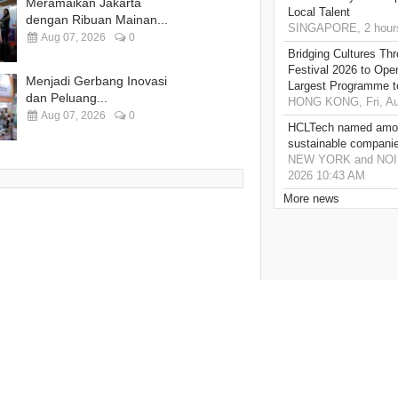
Meramaikan Jakarta
Local Talent
dengan Ribuan Mainan...
SINGAPORE, 2 hour
Aug 07, 2026
0
Bridging Cultures T
Festival 2026 to Open
Menjadi Gerbang Inovasi
Largest Programme t
dan Peluang...
HONG KONG, Fri, Au
Aug 07, 2026
0
HCLTech named amon
sustainable compani
NEW YORK and NOIDA,
2026 10:43 AM
More news