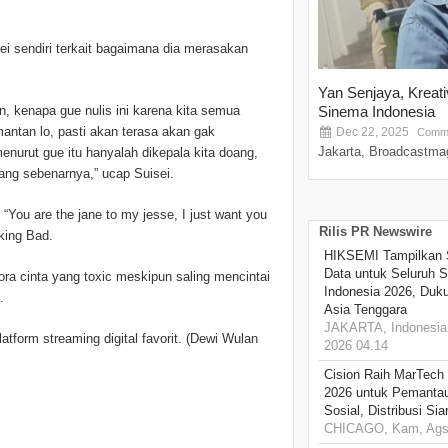
i sendiri terkait bagaimana dia merasakan
Yan Senjaya, Kreat
tin, kenapa gue nulis ini karena kita semua
Sinema Indonesia
antan lo, pasti akan terasa akan gak
Dec 22, 2025
Comme
Jakarta, Broadcastmag
nurut gue itu hanyalah dikepala kita doang,
yang sebenarnya,” ucap Suisei.
“You are the jane to my jesse, I just want you
Rilis PR Newswire
king Bad.
HIKSEMI Tampilkan 
Data untuk Seluruh S
ora cinta yang toxic meskipun saling mencintai
Indonesia 2026, Duk
.
Asia Tenggara
JAKARTA, Indonesia,
latform streaming digital favorit. (Dewi Wulan
2026 04.14
Cision Raih MarTech
2026 untuk Pemantau
Sosial, Distribusi Si
CHICAGO, Kam, Ags 