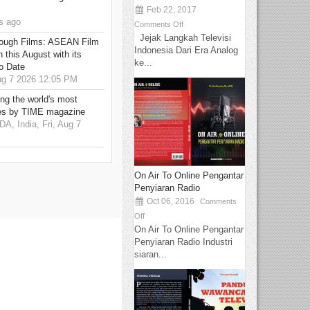
Feb 22, 2017
s ago
Comments Off
Jejak Langkah Televisi
hrough Films: ASEAN Film
Indonesia Dari Era Analog
 this August with its
ke...
o Date
g 7 2026 12:05 PM
g the world's most
es by TIME magazine
 India, Fri, Aug 7
On Air To Online Pengantar
Penyiaran Radio
Oct 06, 2016
Comments
Off
On Air To Online Pengantar
Penyiaran Radio Industri
siaran...