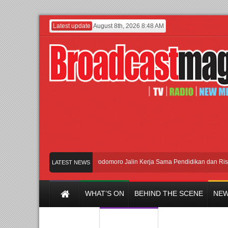
Latest update
August 8th, 2026 8:48 AM
UI dan Universitas Agung Podomoro Jalin Kerja Sama Pendidikan dan Riset untuk
LATEST NEWS
WHAT’S ON
BEHIND THE SCENE
NEW
Y CHANNEL
FILM & MUSIC