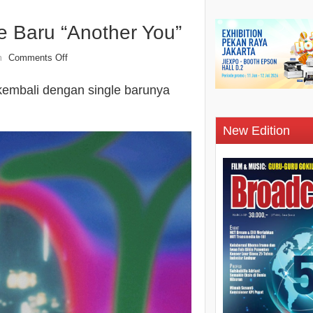
le Baru “Another You”
Comments Off
n
i kembali dengan single barunya
New Edition