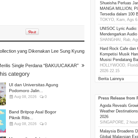
Shueisha Perluas Ja
MANGA MILLION, Pl
Tersedia dalam 100 
TOKYO, Kam, Ags 6 
UNISOC Lyric Audio
Mendengarkan Audio
SHANGHAI, Rab, Ags
Hard Rock Cafe dan
ollection yang Dikenakan Lee Sung Kyung
Kompetisi Musik Har
Musisi Pendatang Ba
ilis Single Perdana “BAKUUCAKAR”
HOLLYWOOD, Florida
2026 22.15
this category
Berita Lainnya
UI dan Universitas Agung
Podomoro Jalin...
Aug 08, 2026
0
Press Release from
Agoda Reveals Growin
Weather Destination
Band Britpop Asal Bogor
2026
Piknik Rilis...
SINGAPORE, 2 hour
Aug 08, 2026
0
Malaysia Broadens Di
Global Malaysian Exp