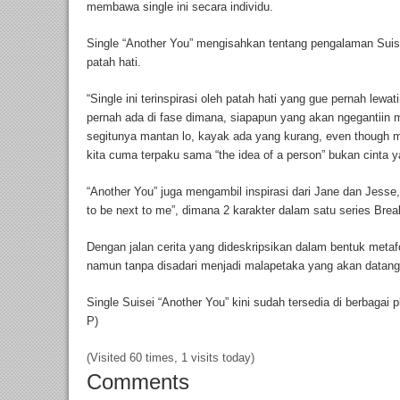
membawa single ini secara individu.
Single “Another You” mengisahkan tentang pengalaman Suise
patah hati.
“Single ini terinspirasi oleh patah hati yang gue pernah lewa
pernah ada di fase dimana, siapapun yang akan ngegantiin m
segitunya mantan lo, kayak ada yang kurang, even though me
kita cuma terpaku sama “the idea of a person” bukan cinta 
“Another You” juga mengambil inspirasi dari Jane dan Jesse, 
to be next to me”, dimana 2 karakter dalam satu series Brea
Dengan jalan cerita yang dideskripsikan dalam bentuk metaf
namun tanpa disadari menjadi malapetaka yang akan datang
Single Suisei “Another You” kini sudah tersedia di berbagai p
P)
(Visited 60 times, 1 visits today)
Comments