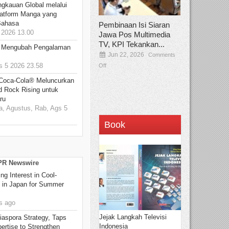
ngkauan Global melalui
atform Manga yang
Bahasa
Pembinaan Isi Siaran
2026 13.00
Jawa Pos Multimedia
TV, KPI Tekankan...
: Mengubah Pengalaman
Jun 22, 2026
Comments
 5 2026 23.58
Off
 Coca-Cola® Meluncurkan
d Rock Rising untuk
ru
, Agustus, Rab, Ags 5
Book
 PR Newswire
g Interest in Cool-
s in Japan for Summer
s ago
Jejak Langkah Televisi
aspora Strategy, Taps
Indonesia
ertise to Strengthen