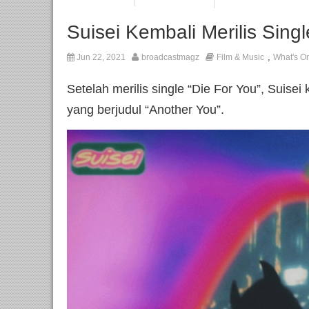
Suisei Kembali Merilis Sing
,
Jun 22, 2021
broadcastmagz
Film & Music
What's O
Setelah merilis single “Die For You”, Suise
yang berjudul “Another You”.