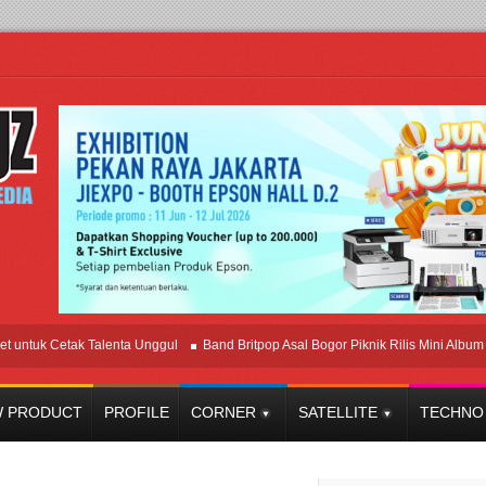
 Cetak Talenta Unggul
Band Britpop Asal Bogor Piknik Rilis Mini Album “Astrome
 PRODUCT
PROFILE
CORNER
SATELLITE
TECHNO