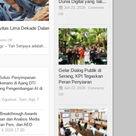
Dunia Digital yang Tak...
Jun 22, 2026
Comments
Off
ivitas Lima Dekade Dalam
Tamee Irelly Menjadi Juri Open Casti
Film Terbaru...
Sep 08, 2025
nts Off
Comments Off
z – Yan Senjaya adalah...
Bekasi, Broadcastmagz – Dalam upaya me
talenta...
Gelar Dialog Publik di
Serang, KPI Tegaskan
Solusi Penyimpanan
Peran Penyiaran
kenario di Ajang DTI
Jun 22, 2026
Comments
ung Pengembangan AI di
Off
 Agustus, Jum, Ags 7
 Breakthrough Awards
an dan Analisis Media
aran Pers, dan AEO
6 2026 17.00