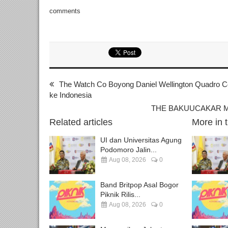
comments
The Watch Co Boyong Daniel Wellington Quadro C
ke Indonesia
THE BAKUUCAKAR Mer
Related articles
More in 
UI dan Universitas Agung
Podomoro Jalin...
Aug 08, 2026
0
Band Britpop Asal Bogor
Piknik Rilis...
Aug 08, 2026
0