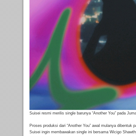
Suisei resmi merilis single barunya “Another You” pada Jumat
Proses produksi dari “Another You” awal mulanya dibentuk 
Suisei ingin membawakan single ini bersama Wicigo Shawthy