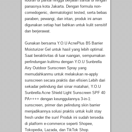
liburan di pantai hingga berjalan santai di tengah
panasnya kota Jakarta. Dengan formula non-
comedogenic, dermatologist tested, serta bebas
paraben, pewangi, dan iritan, produk ini aman
digunakan setiap hari bahkan untuk kulit sensitif
dan berjerawat.
Gunakan bersama Y.O.U AcnePlus B5 Barrier
Moisturizer Gel untuk hasil yang lebih optimal.
Saat beraktivitas di luar ruangan, sempurnakan
perlindungan kulitmu dengan Y.O.U Sunbrella
Airy Outdoor Sunscreen Spray yang
memudahkanmu untuk melakukan re-apply
sunscreen secara praktis dan efisien.Lebih dari
sekadar pelindung dari sinar matahari, Y.O.U
Sunbrella Acne Shield Light Sunscreen SPF 40
PA++++ dengan keunggulannya 3-in-1:
sunscreen, primer dan pelindung skin barrier
menjadikannya solusi praktis untuk kulit stay
fresh under the sun! Produk ini sudah tersedia
di platform e-commerce seperti Shopee,
Tokopedia, Lazada, dan TikTok Shop.