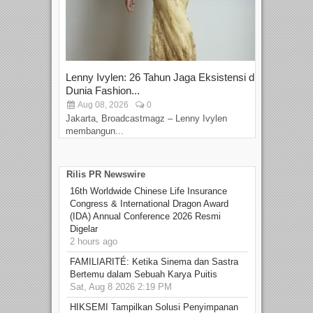
Lenny Ivylen: 26 Tahun Jaga Eksistensi di
Yan
Dunia Fashion...
Sin
Aug 08, 2026
0
D
Jakarta, Broadcastmagz – Lenny Ivylen
Jaka
membangun...
Rilis PR Newswire
16th Worldwide Chinese Life Insurance
Congress & International Dragon Award
(IDA) Annual Conference 2026 Resmi
Digelar
2 hours ago
FAMILIARITÉ: Ketika Sinema dan Sastra
Bertemu dalam Sebuah Karya Puitis
Sat, Aug 8 2026 2:19 PM
HIKSEMI Tampilkan Solusi Penyimpanan