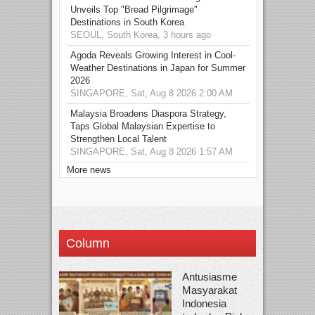
Unveils Top "Bread Pilgrimage"
Destinations in South Korea
SEOUL, South Korea, 3 hours ago
Agoda Reveals Growing Interest in Cool-
Weather Destinations in Japan for Summer
2026
SINGAPORE, Sat, Aug 8 2026 2:00 AM
Malaysia Broadens Diaspora Strategy,
Taps Global Malaysian Expertise to
Strengthen Local Talent
SINGAPORE, Sat, Aug 8 2026 1:57 AM
More news
Column
Antusiasme
Masyarakat
Indonesia