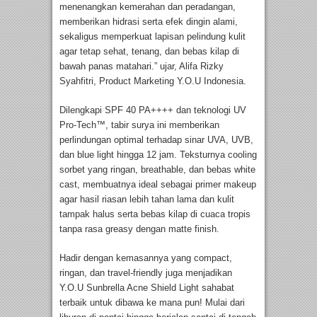
menenangkan kemerahan dan peradangan,
memberikan hidrasi serta efek dingin alami,
sekaligus memperkuat lapisan pelindung kulit
agar tetap sehat, tenang, dan bebas kilap di
bawah panas matahari.” ujar, Alifa Rizky
Syahfitri, Product Marketing Y.O.U Indonesia.
Dilengkapi SPF 40 PA++++ dan teknologi UV
Pro-Tech™, tabir surya ini memberikan
perlindungan optimal terhadap sinar UVA, UVB,
dan blue light hingga 12 jam. Teksturnya cooling
sorbet yang ringan, breathable, dan bebas white
cast, membuatnya ideal sebagai primer makeup
agar hasil riasan lebih tahan lama dan kulit
tampak halus serta bebas kilap di cuaca tropis
tanpa rasa greasy dengan matte finish.
Hadir dengan kemasannya yang compact,
ringan, dan travel-friendly juga menjadikan
Y.O.U Sunbrella Acne Shield Light sahabat
terbaik untuk dibawa ke mana pun! Mulai dari