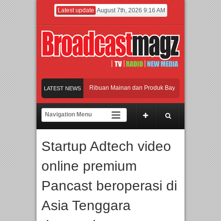
Latest update
August 7th, 2026 9:16 AM
ramaikan Jakarta dengan Ribuan Mainan dan Produk Bayi dari Seluruh Dunia, IB
LATEST NEWS
njadi Gerbang Inovasi dan Peluang Bisnis Industri Gifts dan Housewares Asia Ten
MF 2026 Dorong Industri Beralih dari Kampanye ke Kolaborasi Jangka Panjang
Startup Adtech video
yakan Perpaduan Warisan Dan Semangat Lokal, BIRKENSTOCK INDONESIA Memb
online premium
ramaikan Jakarta dengan Ribuan Mainan dan Produk Bayi dari Seluruh Dunia, IB
Pancast beroperasi di
Asia Tenggara