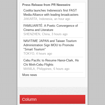
Press Release from PR Newswire
Coolita launches Indonesia's first FAST
Media Alliance with leading broadcasters
JAKARTA, Indonesia, an hour ago
FAMILIARITÉ: A Poetic Convergence of
Cinema and Literature
SHENZHEN, China, 3 hours ago
NAVITIME JAPAN and Taiwan Tourism
Administration Sign MOU to Promote
"Smart Tourism"
TOKYO, 4 hours ago
Cebu Pacific to Resume Hanoi-Clark, Ho
Chi Minh-Cebu Flights
MANILA, Philippines, 6 hours ago
More news
Column