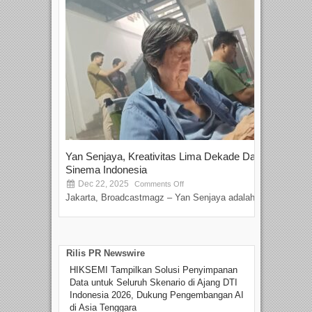
Yan Senjaya, Kreativitas Lima Dekade Dalam
Tam
Sinema Indonesia
Film
Dec 22, 2025
S
Comments Off
Jakarta, Broadcastmagz – Yan Senjaya adalah...
Beka
talen
Rilis PR Newswire
HIKSEMI Tampilkan Solusi Penyimpanan
Data untuk Seluruh Skenario di Ajang DTI
Indonesia 2026, Dukung Pengembangan AI
di Asia Tenggara