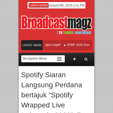
Latest update
August 6th, 2026 2:31 PM
Hipdut Modern “Jangan Ungkit-Ungkit”
APMF 2026 Dorong Industri Beralih da
LATEST NEWS
duan Warisan Dan Semangat Lokal, BIRKENSTOCK INDONESIA Membuka Took di
School, PTBA, dan Kamaju Tingkatkan Kualitas SDM melalui Basic Mechanic Cou
Spotify Siaran
tra Presents The Beatles & Queen – feat. Marcello Tahitoe dan Sandhy Sondoro
Langsung Perdana
bertajuk “Spotify
Wrapped Live