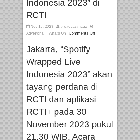
Indonesia 2023” di
RCTI
Nov 17, 2023
broadcastmagz
,
Comments Off
Advertorial
What's On
Jakarta, “Spotify
Wrapped Live
Indonesia 2023” akan
tayang perdana di
RCTI dan aplikasi
RCTI+ pada 30
November 2023 pukul
21.30 WIB. Acara