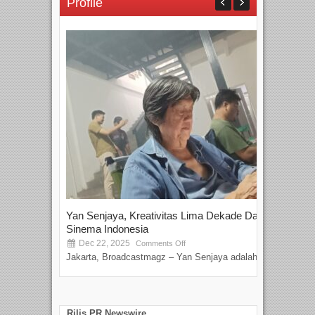
Profile
Yan Senjaya, Kreativitas Lima Dekade Dalam
Tam
Sinema Indonesia
Film
Dec 22, 2025
S
Comments Off
Jakarta, Broadcastmagz – Yan Senjaya adalah...
Beka
talen
Rilis PR Newswire