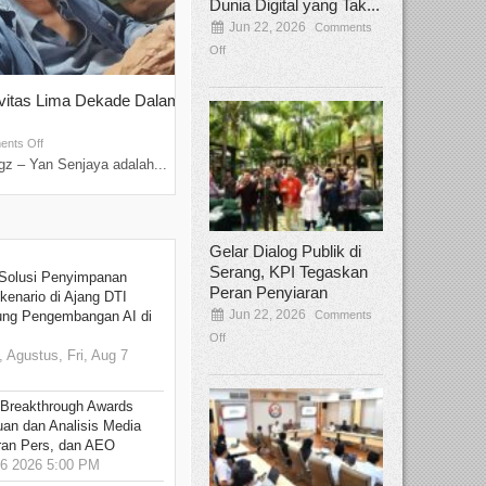
Dunia Digital yang Tak...
Jun 22, 2026
Comments
Off
ivitas Lima Dekade Dalam
Tamee Irelly Menjadi Juri Open Casti
Film Terbaru...
Sep 08, 2025
nts Off
Comments Off
z – Yan Senjaya adalah...
Bekasi, Broadcastmagz – Dalam upaya me
talenta...
Gelar Dialog Publik di
Serang, KPI Tegaskan
Solusi Penyimpanan
Peran Penyiaran
kenario di Ajang DTI
Jun 22, 2026
Comments
ung Pengembangan AI di
Off
 Agustus, Fri, Aug 7
 Breakthrough Awards
an dan Analisis Media
aran Pers, dan AEO
6 2026 5:00 PM