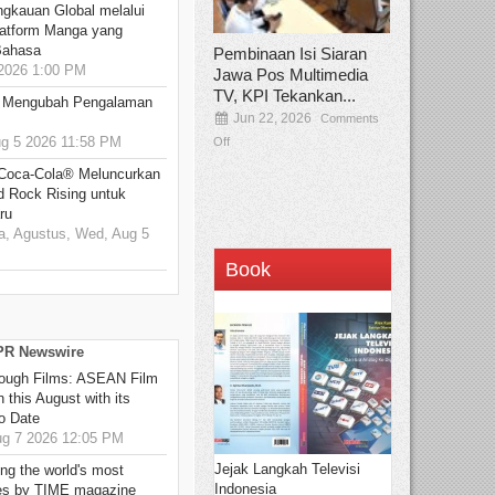
ngkauan Global melalui
atform Manga yang
Bahasa
Pembinaan Isi Siaran
2026 1:00 PM
Jawa Pos Multimedia
TV, KPI Tekankan...
: Mengubah Pengalaman
Jun 22, 2026
Comments
 5 2026 11:58 PM
Off
 Coca-Cola® Meluncurkan
d Rock Rising untuk
ru
, Agustus, Wed, Aug 5
Book
 PR Newswire
hrough Films: ASEAN Film
 this August with its
o Date
g 7 2026 12:05 PM
Jejak Langkah Televisi
g the world's most
Indonesia
es by TIME magazine