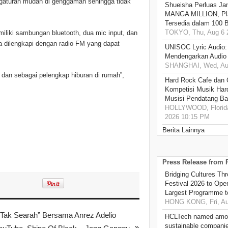
engaturan mudah di genggaman sehingga tidak
Shueisha Perluas Ja
MANGA MILLION, Pl
Tersedia dalam 100 
TOKYO, Thu, Aug 6 
iki sambungan bluetooth, dua mic input, dan
a dilengkapi dengan radio FM yang dapat
UNISOC Lyric Audio
Mendengarkan Audio
SHANGHAI, Wed, Aug
 dan sebagai pelengkap hiburan di rumah”,
Hard Rock Cafe dan
Kompetisi Musik Har
Musisi Pendatang Ba
HOLLYWOOD, Florida
2026 10:15 PM
Berita Lainnya
Press Release from
Bridging Cultures T
Festival 2026 to Open
Largest Programme t
HONG KONG, Fri, Au
“Tak Searah” Bersama Anrez Adelio
HCLTech named amon
sustainable compani