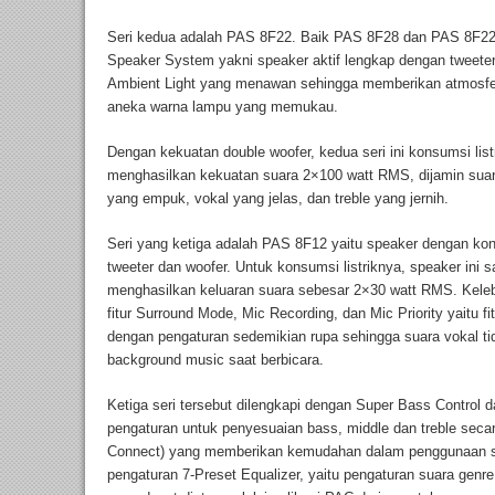
Seri kedua adalah PAS 8F22. Baik PAS 8F28 dan PAS 8F22
Speaker System yakni speaker aktif lengkap dengan tweeter
Ambient Light yang menawan sehingga memberikan atmosfe
aneka warna lampu yang memukau.
Dengan kekuatan double woofer, kedua seri ini konsumsi lis
menghasilkan kekuatan suara 2×100 watt RMS, dijamin suar
yang empuk, vokal yang jelas, dan treble yang jernih.
Seri yang ketiga adalah PAS 8F12 yaitu speaker dengan ko
tweeter dan woofer. Untuk konsumsi listriknya, speaker ini 
menghasilkan keluaran suara sebesar 2×30 watt RMS. Kelebih
fitur Surround Mode, Mic Recording, dan Mic Priority yaitu f
dengan pengaturan sedemikian rupa sehingga suara vokal ti
background music saat berbicara.
Ketiga seri tersebut dilengkapi dengan Super Bass Control da
pengaturan untuk penyesuaian bass, middle dan treble secara
Connect) yang memberikan kemudahan dalam penggunaan sehar
pengaturan 7-Preset Equalizer, yaitu pengaturan suara genre r