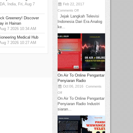
 India, Fri, Aug 7
Feb 22, 2017
Comments Off
Jejak Langkah Televisi
ck Greenery! Discover
Indonesia Dari Era Analog
ay in Hainan
ke...
 Aug 7 2026 10:34 AM
ioneering Medical Hub
 Aug 7 2026 10:27 AM
On Air To Online Pengantar
Penyiaran Radio
Oct 06, 2016
Comments
Off
On Air To Online Pengantar
Penyiaran Radio Industri
siaran...