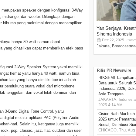
 merupakan speaker dengan konfigurasi 3-Way
, midrange, dan woofer. Dilengkapi dengan
r hiburan yang maksimal dengan menampilkan
Yan Senjaya, Kreat
Sinema Indonesia
Dec 22, 2025
Comme
triknya hanya 80 watt namun dapat
Jakarta, Broadcastmag
a yang dihasilkan dapat memberikan efek bass
nfigurasi 2-Way Speaker System yakni memiliki
Rilis PR Newswire
sangat hemat yaitu hanya 40 watt, namun bisa
HIKSEMI Tampilkan 
an lain yang hanya dimiliki tipe ini adalah
Data untuk Seluruh S
itur pendukung suara vokal dari microphone
Indonesia 2026, Duk
dak tenggelam dan vokal lebih dominan dari
Asia Tenggara
JAKARTA, Indonesia,
2026 4:14 AM
n 3-Band Digital Tone Control, yaitu
Cision Raih MarTech
 digital melalui aplikasi PAC (Polytron Audio
2026 untuk Pemantau
i-hari. Selain itu, ketiganya juga memiliki
Sosial, Distribusi Si
CHICAGO, Thu, Aug 
ock, pop, classic, jazz, flat, outdoor dan user