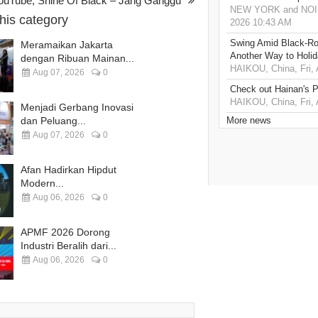
 YouTube, Shine Of Black – Jang Ganggu
NEW YORK and NOIDA,
this category
2026 10:43 AM
Swing Amid Black‑Ro
Meramaikan Jakarta
Another Way to Holid
dengan Ribuan Mainan...
HAIKOU, China, Fri,
Aug 07, 2026
0
Check out Hainan's P
HAIKOU, China, Fri,
Menjadi Gerbang Inovasi
dan Peluang...
More news
Aug 07, 2026
0
Afan Hadirkan Hipdut
Modern...
Aug 06, 2026
0
APMF 2026 Dorong
Industri Beralih dari...
Aug 06, 2026
0