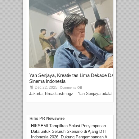
Yan Senjaya, Kreativitas Lima Dekade Dalam
Tam
Sinema Indonesia
Film
Dec 22, 2025
S
Comments Off
Jakarta, Broadcastmagz – Yan Senjaya adalah...
Beka
talen
Rilis PR Newswire
HIKSEMI Tampilkan Solusi Penyimpanan
Data untuk Seluruh Skenario di Ajang DTI
Indonesia 2026, Dukung Pengembangan AI