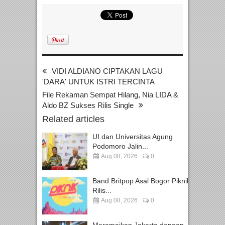
VIDI ALDIANO CIPTAKAN LAGU
'DARA' UNTUK ISTRI TERCINTA
File Rekaman Sempat Hilang, Nia LIDA &
Aldo BZ Sukses Rilis Single
Related articles
UI dan Universitas Agung
Podomoro Jalin...
Aug 08, 2026
0
Band Britpop Asal Bogor Piknik
Rilis...
Aug 08, 2026
0