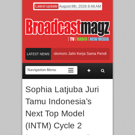
Latest update
August 8th, 2026 8:48 AM
I dan Universitas Agung Podomoro Jalin Kerja Sama Pendidikan dan Riset untuk C
LATEST NEWS
eramaikan Jakarta dengan Ribuan Mainan dan Produk Bayi dari Seluruh Dunia, IB
enjadi Gerbang Inovasi dan Peluang Bisnis Industri Gifts dan Housewares Asia Te
Sophia Latjuba Juri
I dan Universitas Agung Podomoro Jalin Kerja Sama Pendidikan dan Riset untuk C
Tamu Indonesia’s
Next Top Model
(INTM) Cycle 2