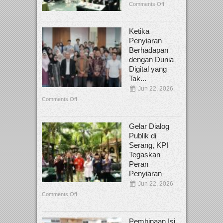
Comments Off
Ketika
Penyiaran
Berhadapan
dengan Dunia
Digital yang
Tak...
Jun 22, 2026
Comments Off
Gelar Dialog
Publik di
Serang, KPI
Tegaskan
Peran
Penyiaran
Jun 22, 2026
Comments Off
Pembinaan Isi