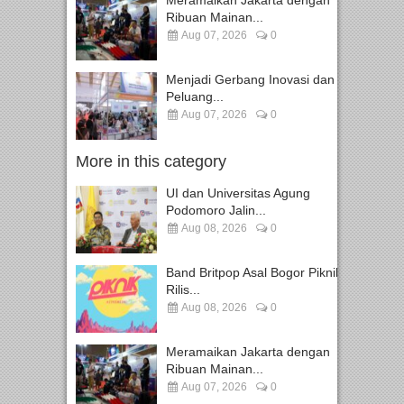
Meramaikan Jakarta dengan
Ribuan Mainan...
Aug 07, 2026
0
Menjadi Gerbang Inovasi dan
Peluang...
Aug 07, 2026
0
More in this category
UI dan Universitas Agung
Podomoro Jalin...
Aug 08, 2026
0
Band Britpop Asal Bogor Piknik
Rilis...
Aug 08, 2026
0
Meramaikan Jakarta dengan
Ribuan Mainan...
Aug 07, 2026
0