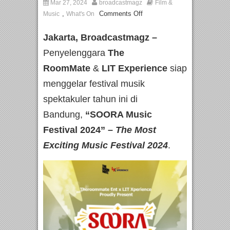
Mar 27, 2024
broadcastmagz
Film &
,
Comments Off
Music
What's On
Jakarta, Broadcastmagz –
Penyelenggara
The
RoomMate
&
LIT Experience
siap
menggelar festival musik
spektakuler tahun ini di
Bandung,
“SOORA Music
Festival 2024” –
The Most
Exciting Music Festival 2024
.