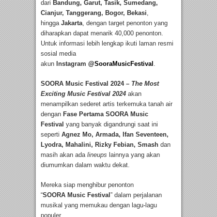
dari
Bandung, Garut, Tasik, Sumedang,
Cianjur, Tanggerang, Bogor, Bekasi
,
hingga
Jakarta
, dengan target penonton yang
diharapkan dapat menarik 40,000 penonton.
Untuk informasi lebih lengkap ikuti laman resmi
sosial media
akun
Instagram
@SooraMusicFestival
.
SOORA Music Festival 2024 –
The Most
Exciting Music Festival 2024
akan
menampilkan sederet artis terkemuka tanah air
dengan
Fase Pertama
SOORA Music
Festival
yang banyak digandrungi saat ini
seperti
Agnez Mo, Armada, Ifan Seventeen,
Lyodra, Mahalini, Rizky Febian, Smash
dan
masih akan ada
lineups
lainnya yang akan
diumumkan dalam waktu dekat.
Mereka siap menghibur penonton
“
SOORA
Music Festival
” dalam perjalanan
musikal yang memukau dengan lagu-lagu
populer.