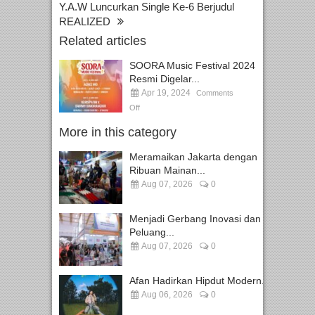
Y.A.W Luncurkan Single Ke-6 Berjudul
REALIZED
Related articles
SOORA Music Festival 2024
Resmi Digelar...
Apr 19, 2024
Comments
Off
More in this category
Meramaikan Jakarta dengan
Ribuan Mainan...
Aug 07, 2026
0
Menjadi Gerbang Inovasi dan
Peluang...
Aug 07, 2026
0
Afan Hadirkan Hipdut Modern...
Aug 06, 2026
0