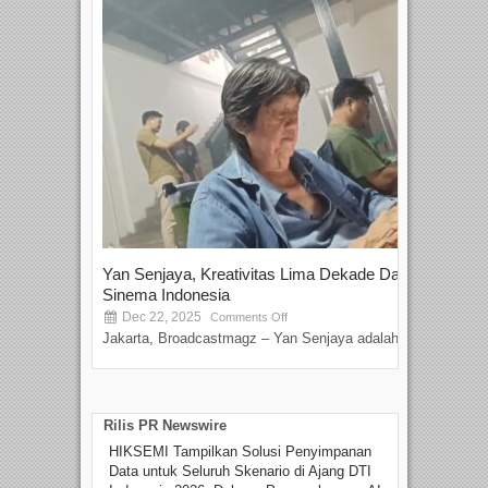
Yan Senjaya, Kreativitas Lima Dekade Dalam
Tam
Sinema Indonesia
Film
Dec 22, 2025
S
Comments Off
Jakarta, Broadcastmagz – Yan Senjaya adalah...
Beka
talen
Rilis PR Newswire
HIKSEMI Tampilkan Solusi Penyimpanan
Data untuk Seluruh Skenario di Ajang DTI