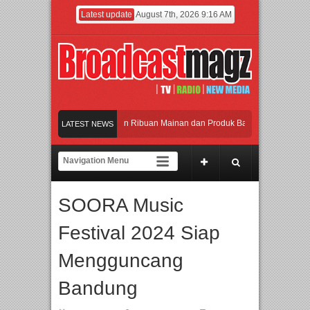
Latest update
August 7th, 2026 9:16 AM
Meramaikan Jakarta dengan Ribuan Mainan dan Produk Bayi dari Seluruh Dunia,
LATEST NEWS
Menjadi Gerbang Inovasi dan Peluang Bisnis Industri Gifts dan Housewares Asia
APMF 2026 Dorong Industri Beralih dari Kampanye ke Kolaborasi Jangka Panja
SOORA Music
Rayakan Perpaduan Warisan Dan Semangat Lokal, BIRKENSTOCK INDONESIA M
Festival 2024 Siap
Meramaikan Jakarta dengan Ribuan Mainan dan Produk Bayi dari Seluruh Dunia,
Mengguncang
Bandung