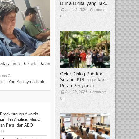
Dunia Digital yang Tak...
Jun 22, 2026
Comments
Off
ivitas Lima Dekade Dalam
Tamee Irelly Menjadi Juri Open Casti
Film Terbaru...
Gelar Dialog Publik di
Sep 08, 2025
nts Off
Comments Off
Serang, KPI Tegaskan
z – Yan Senjaya adalah...
Bekasi, Broadcastmagz – Dalam upaya me
Peran Penyiaran
talenta...
Jun 22, 2026
Comments
Off
 Breakthrough Awards
an dan Analisis Media
aran Pers, dan AEO
go