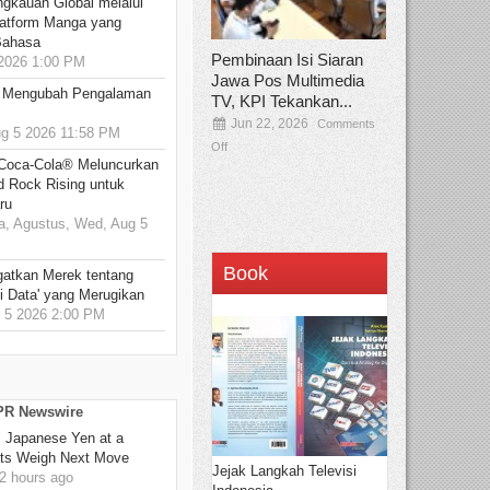
ngkauan Global melalui
atform Manga yang
Bahasa
Pembinaan Isi Siaran
2026 1:00 PM
Jawa Pos Multimedia
: Mengubah Pengalaman
TV, KPI Tekankan...
Jun 22, 2026
Comments
 5 2026 11:58 PM
Off
 Coca-Cola® Meluncurkan
d Rock Rising untuk
ru
, Agustus, Wed, Aug 5
Book
gatkan Merek tentang
i Data' yang Merugikan
5 2026 2:00 PM
 PR Newswire
: Japanese Yen at a
ets Weigh Next Move
Jejak Langkah Televisi
2 hours ago