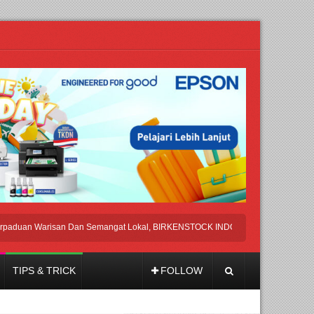
n Warisan Dan Semangat Lokal, BIRKENSTOCK INDONESIA Membuka Took di Ub
TIPS & TRICK
FOLLOW