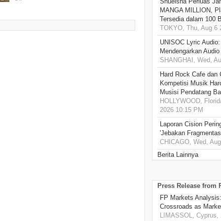
Shueisha Perluas Ja
MANGA MILLION, Pl
Tersedia dalam 100 
TOKYO, Thu, Aug 6 
UNISOC Lyric Audio
Mendengarkan Audio
SHANGHAI, Wed, Aug
Hard Rock Cafe dan
Kompetisi Musik Har
Musisi Pendatang Ba
HOLLYWOOD, Florida
2026 10:15 PM
Laporan Cision Perin
'Jebakan Fragmentas
CHICAGO, Wed, Aug 
Berita Lainnya
Press Release from
FP Markets Analysis
Crossroads as Mark
LIMASSOL, Cyprus, 