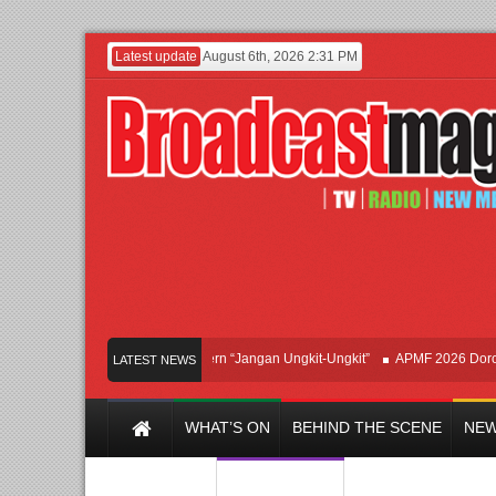
Latest update
August 6th, 2026 2:31 PM
Afan Hadirkan Hipdut Modern “Jangan Ungkit-Ungkit”
APMF 2026 Dorong Indu
LATEST NEWS
WHAT’S ON
BEHIND THE SCENE
NEW
Y CHANNEL
FILM & MUSIC