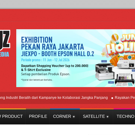
stri Beralih dari Kampanye ke Kolaborasi Jangka Panjang
Rayakan Perpadua
 PRODUCT
PROFILE
CORNER
SATELLITE
TECHNO