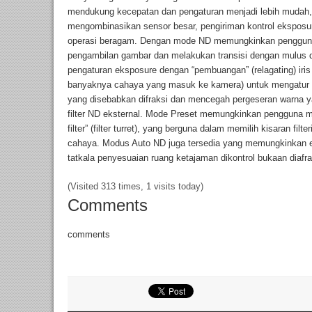
mendukung kecepatan dan pengaturan menjadi lebih mudah, s
mengombinasikan sensor besar, pengiriman kontrol eksposur
operasi beragam. Dengan mode ND memungkinkan pengguna 
pengambilan gambar dan melakukan transisi dengan mulus d
pengaturan eksposure dengan “pembuangan” (relagating) iris
banyaknya cahaya yang masuk ke kamera) untuk mengatur 
yang disebabkan difraksi dan mencegah pergeseran warna 
filter ND eksternal. Mode Preset memungkinkan pengguna 
filter” (filter turret), yang berguna dalam memilih kisaran fil
cahaya. Modus Auto ND juga tersedia yang memungkinkan e
tatkala penyesuaian ruang ketajaman dikontrol bukaan diafrag
(Visited 313 times, 1 visits today)
Comments
comments