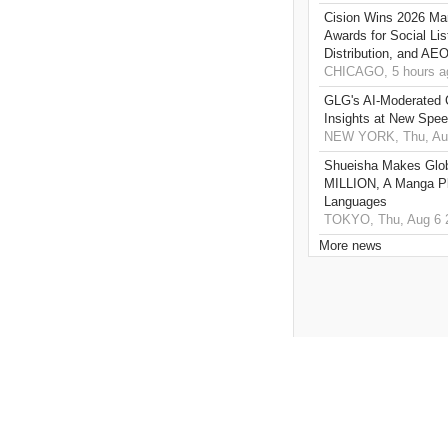
Cision Wins 2026 Ma
Awards for Social Li
Distribution, and AE
CHICAGO, 5 hours a
GLG's AI-Moderated 
Insights at New Spe
NEW YORK, Thu, Aug
Shueisha Makes Glo
MILLION, A Manga Pla
Languages
TOKYO, Thu, Aug 6 
More news