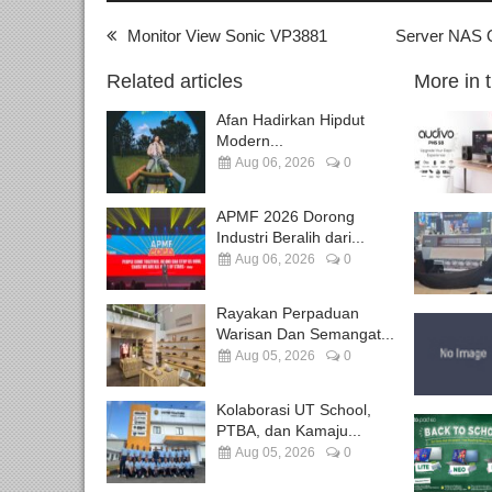
Monitor View Sonic VP3881
Server NAS
Related articles
More in 
Afan Hadirkan Hipdut
Modern...
Aug 06, 2026
0
APMF 2026 Dorong
Industri Beralih dari...
Aug 06, 2026
0
Rayakan Perpaduan
Warisan Dan Semangat...
Aug 05, 2026
0
Kolaborasi UT School,
PTBA, dan Kamaju...
Aug 05, 2026
0