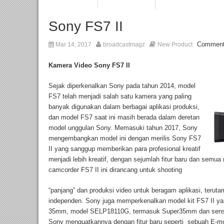
Sony FS7 II
Comment
Mar 14, 2017
broadcastmagz
New Product
Kamera Video
Sony FS7 II
Sejak diperkenalkan Sony pada tahun 2014, model
FS7 telah menjadi salah satu kamera yang paling
banyak digunakan dalam berbagai aplikasi produksi,
dan model FS7 saat ini masih berada dalam deretan
model unggulan Sony. Memasuki tahun 2017, Sony
mengembangkan model ini dengan merilis Sony FS7
II yang sanggup memberikan para profesional kreatif
menjadi lebih kreatif, dengan sejumlah fitur baru dan se
camcorder FS7 II ini dirancang untuk shooting
“panjang” dan produksi video untuk beragam aplikasi, teru
independen. Sony juga memperkenalkan model kit FS7 II y
35mm, model SELP18110G, termasuk Super35mm dan senso
Sony menguatkannya dengan fitur baru seperti sebuah E-mou