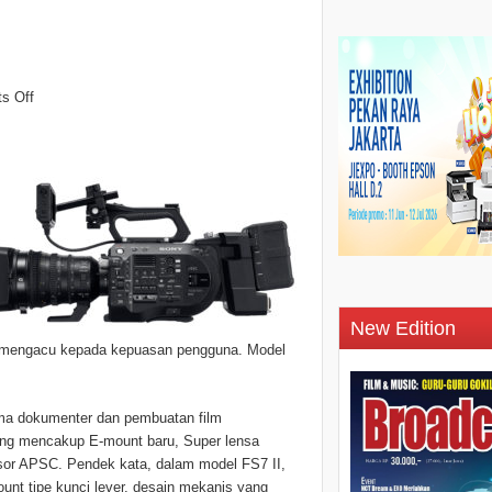
s Off
New Edition
mua mengacu kepada kepuasan pengguna. Model
tama dokumenter dan pembuatan film
ang mencakup E-mount baru, Super lensa
r APSC. Pendek kata, dalam model FS7 II,
nt tipe kunci lever, desain mekanis yang