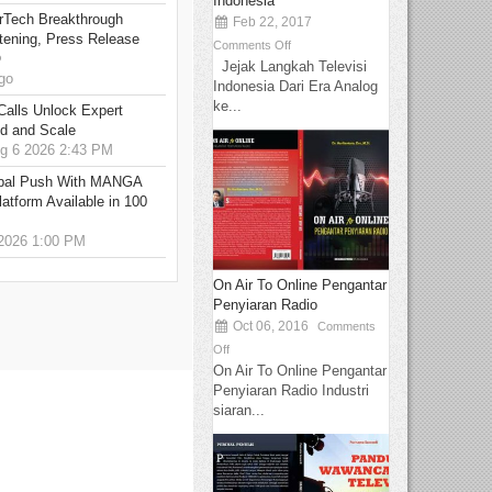
Indonesia
rTech Breakthrough
Feb 22, 2017
stening, Press Release
Comments Off
O
Jejak Langkah Televisi
go
Indonesia Dari Era Analog
ke...
Calls Unlock Expert
ed and Scale
 6 2026 2:43 PM
bal Push With MANGA
tform Available in 100
2026 1:00 PM
On Air To Online Pengantar
Penyiaran Radio
Oct 06, 2016
Comments
Off
On Air To Online Pengantar
Penyiaran Radio Industri
siaran...