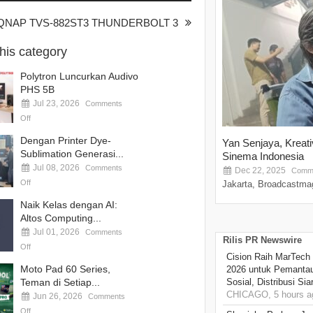
 QNAP TVS-882ST3 THUNDERBOLT 3
this category
Polytron Luncurkan Audivo
PHS 5B
Jul 23, 2026
Comments
Off
Dengan Printer Dye-
Yan Senjaya, Kreat
Sublimation Generasi...
Sinema Indonesia
Jul 08, 2026
Comments
Dec 22, 2025
Comme
Off
Jakarta, Broadcastmag
Naik Kelas dengan AI:
Altos Computing...
Jul 01, 2026
Comments
Rilis PR Newswire
Off
Cision Raih MarTech
Moto Pad 60 Series,
2026 untuk Pemantau
Teman di Setiap...
Sosial, Distribusi Si
CHICAGO, 5 hours a
Jun 26, 2026
Comments
Off