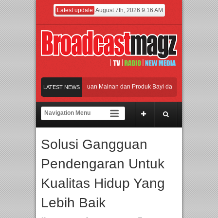
Latest update
August 7th, 2026 9:16 AM
maikan Jakarta dengan Ribuan Mainan dan Produk Bayi dari Seluruh Dunia, IBTE
LATEST NEWS
adi Gerbang Inovasi dan Peluang Bisnis Industri Gifts dan Housewares Asia Tengg
 2026 Dorong Industri Beralih dari Kampanye ke Kolaborasi Jangka Panjang
Solusi Gangguan
akan Perpaduan Warisan Dan Semangat Lokal, BIRKENSTOCK INDONESIA Membuk
Pendengaran Untuk
maikan Jakarta dengan Ribuan Mainan dan Produk Bayi dari Seluruh Dunia, IBTE
Kualitas Hidup Yang
Lebih Baik