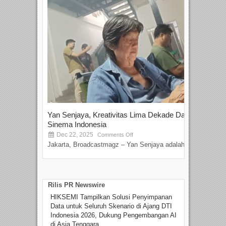
Yan Senjaya, Kreativitas Lima Dekade Dalam
Tam
Sinema Indonesia
Film
Dec 22, 2025
S
Comments Off
Jakarta, Broadcastmagz – Yan Senjaya adalah...
Beka
talen
Rilis PR Newswire
HIKSEMI Tampilkan Solusi Penyimpanan
Data untuk Seluruh Skenario di Ajang DTI
Indonesia 2026, Dukung Pengembangan AI
di Asia Tenggara