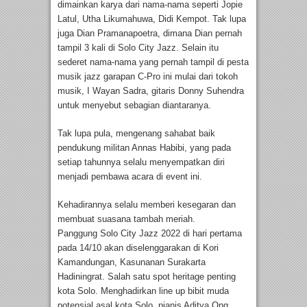
dimainkan karya dari nama-nama seperti Jopie
Latul, Utha Likumahuwa, Didi Kempot. Tak lupa
juga Dian Pramanapoetra, dimana Dian pernah
tampil 3 kali di Solo City Jazz. Selain itu
sederet nama-nama yang pernah tampil di pesta
musik jazz garapan C-Pro ini mulai dari tokoh
musik, I Wayan Sadra, gitaris Donny Suhendra
untuk menyebut sebagian diantaranya.
Tak lupa pula, mengenang sahabat baik
pendukung militan Annas Habibi, yang pada
setiap tahunnya selalu menyempatkan diri
menjadi pembawa acara di event ini.
Kehadirannya selalu memberi kesegaran dan
membuat suasana tambah meriah.
Panggung Solo City Jazz 2022 di hari pertama
pada 14/10 akan diselenggarakan di Kori
Kamandungan, Kasunanan Surakarta
Hadiningrat. Salah satu spot heritage penting
kota Solo. Menghadirkan line up bibit muda
potensial asal kota Solo, pianis Aditya Ong