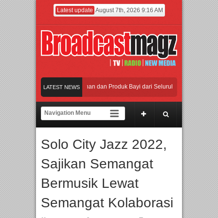
Latest update
August 7th, 2026 9:16 AM
arta dengan Ribuan Mainan dan Produk Bayi dari Seluruh Dunia, IBTE 2026 Siap 
LATEST NEWS
 Inovasi dan Peluang Bisnis Industri Gifts dan Housewares Asia Tenggara, IGHE 
ng Industri Beralih dari Kampanye ke Kolaborasi Jangka Panjang
Solo City Jazz 2022,
duan Warisan Dan Semangat Lokal, BIRKENSTOCK INDONESIA Membuka Took di
Sajikan Semangat
arta dengan Ribuan Mainan dan Produk Bayi dari Seluruh Dunia, IBTE 2026 Siap 
Bermusik Lewat
Semangat Kolaborasi