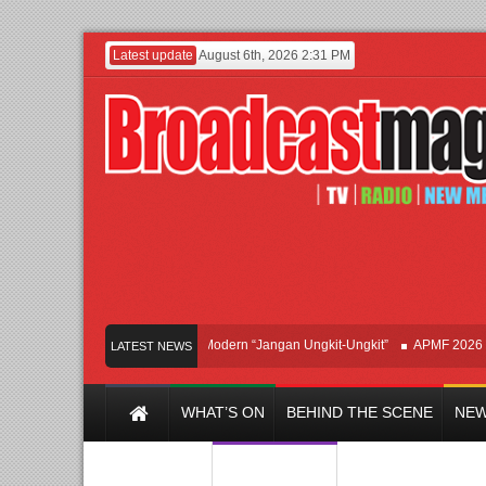
Latest update
August 6th, 2026 2:31 PM
Afan Hadirkan Hipdut Modern “Jangan Ungkit-Ungkit”
APMF 2026 Dorong 
LATEST NEWS
WHAT’S ON
BEHIND THE SCENE
NEW
Y CHANNEL
FILM & MUSIC