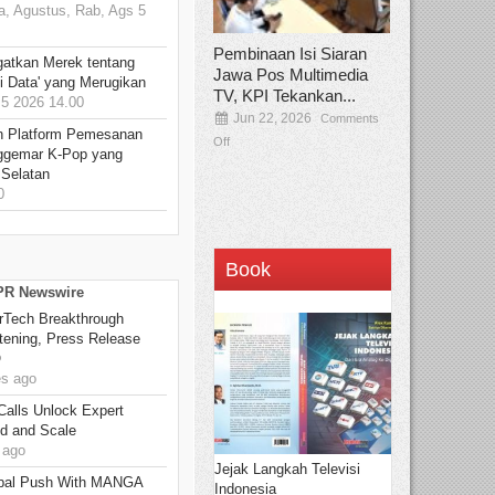
, Agustus, Rab, Ags 5
Pembinaan Isi Siaran
gatkan Merek tentang
Jawa Pos Multimedia
i Data' yang Merugikan
TV, KPI Tekankan...
5 2026 14.00
Jun 22, 2026
Comments
n Platform Pemesanan
Off
ggemar K-Pop yang
 Selatan
0
Book
 PR Newswire
rTech Breakthrough
stening, Press Release
O
s ago
Calls Unlock Expert
ed and Scale
 ago
Jejak Langkah Televisi
bal Push With MANGA
Indonesia