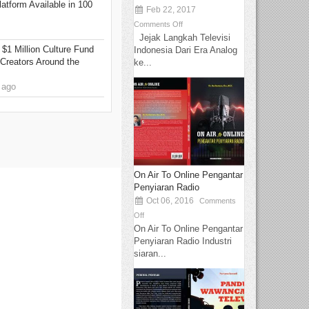
tform Available in 100
Feb 22, 2017
Comments Off
Jejak Langkah Televisi
 $1 Million Culture Fund
Indonesia Dari Era Analog
Creators Around the
ke...
 ago
On Air To Online Pengantar
Penyiaran Radio
Oct 06, 2016
Comments
Off
On Air To Online Pengantar
Penyiaran Radio Industri
siaran...