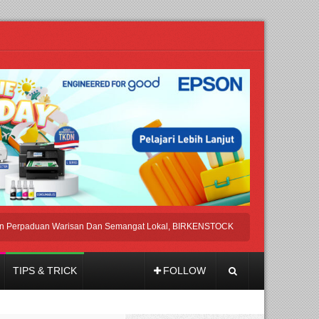
aduan Warisan Dan Semangat Lokal, BIRKENSTOCK INDONESIA Membuka Took d
TIPS & TRICK
FOLLOW