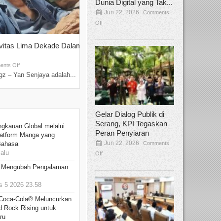
Dunia Digital yang Tak...
Jun 22, 2026
Comments
Off
ivitas Lima Dekade Dalam
Tamee Irelly Menjadi Juri Open Casti
Film Terbaru...
Sep 08, 2025
nts Off
Comments Off
z – Yan Senjaya adalah...
Bekasi, Broadcastmagz – Dalam upaya me
talenta...
Gelar Dialog Publik di
Serang, KPI Tegaskan
ngkauan Global melalui
Peran Penyiaran
atform Manga yang
Jun 22, 2026
Comments
Bahasa
alu
Off
: Mengubah Pengalaman
 5 2026 23.58
 Coca-Cola® Meluncurkan
d Rock Rising untuk
ru