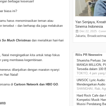
dengan berbagai keseruan!
r biasa ini?
kamu harus menominasikan teman atau
Yan Senjaya, Kreat
n tersebut – dan berharap dia juga melakukan
Sinema Indonesia
Dec 22, 2025
Comme
Jakarta, Broadcastmag
k So Much Christmas
dan meriahkan hari-hari
Rilis PR Newswire
, Natal mengingatkan kita untuk tetap fokus
tan yang membawa kegembiraan.
Shueisha Perluas Ja
MANGA MILLION, Pl
Tersedia dalam 100 
menerus dilanjutkan dengan maraton nyanyi
TOKYO, 4 jam yang l
m Hari Natal!
UNISOC Lyric Audio
bersama di
Cartoon Network dan HBO GO
.
Mendengarkan Audio
SHANGHAI, Rab, Ags
Hard Rock Cafe dan
Kompetisi Musik Har
 WIB
Musisi Pendatang Ba