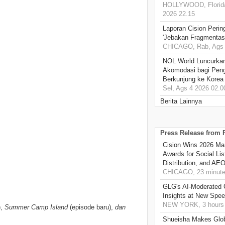
HOLLYWOOD, Florida
2026 22.15
Laporan Cision Perin
'Jebakan Fragmentas
CHICAGO, Rab, Ags 
NOL World Luncurka
Akomodasi bagi Pen
Berkunjung ke Korea
Sel, Ags 4 2026 02.0
Berita Lainnya
Press Release from
Cision Wins 2026 Ma
Awards for Social Li
Distribution, and AE
CHICAGO, 23 minute
GLG's AI-Moderated 
Insights at New Spe
NEW YORK, 3 hours
),
Summer Camp Island
(episode baru),
dan
Shueisha Makes Glo